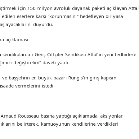
leştirmek için 150 milyon avroluk dayanak paketi açıklayan Attal
l edilen eserlere karşı “korunmasını” hedefleyen bir yasa
başlayacaklarını duyurdu.
ma açıklaması
sendikalardan Genç Çiftçiler Sendikası Attal’ın yeni tedbirlere
mizi değiştirelim” daveti yaptı.
nı ve başşehrin en büyük pazarı Rungis’in giriş kapısını
müsaade vermelerini istedi.
i Arnaud Rousseau basına yaptığı açıklamada, aksiyonlar
dıklarını belirterek, kamuoyunun kendilerine verdikleri