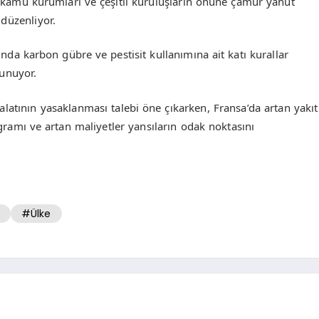
 kamu kurumları ve çeşitli kuruluşların önüne çamur yahut
düzenliyor.
ında karbon gübre ve pestisit kullanımına ait katı kurallar
lunuyor.
latının yasaklanması talebi öne çıkarken, Fransa’da artan yakıt
rogramı ve artan maliyetler yansıların odak noktasını
#Ülke