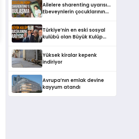
çalışan kişiler konusunda
Ailelere sharenting uyarısı…
uyardı.
Ebeveynlerin çocuklarının
görüntüsünü paylaşması
uzmanların tepkisini çekiyor
Türkiye’nin en eski sosyal
kulübü olan Büyük Kulüp
nam-ı diğer Cercle d’Orient
yeni başkanını arıyor
Yüksek kiralar kepenk
indiriyor
Avrupa’nın emlak devine
kayyum atandı