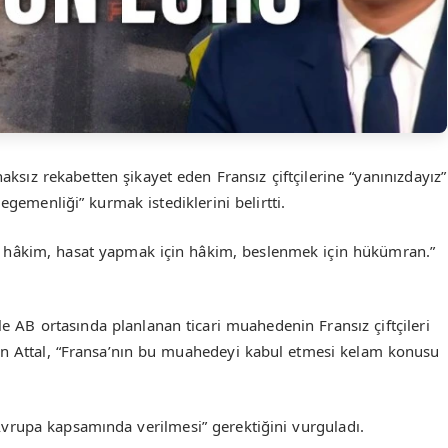
haksız rekabetten şikayet eden Fransız çiftçilerine “yanınızdayız”
egemenliği” kurmak istediklerini belirtti.
n hâkim, hasat yapmak için hâkim, beslenmek için hükümran.”
 AB ortasında planlanan ticari muahedenin Fransız çiftçileri
den Attal, “Fransa’nın bu muahedeyi kabul etmesi kelam konusu
n Avrupa kapsamında verilmesi” gerektiğini vurguladı.