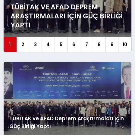
TÜBİTAK VE AFAD DEPREM
ARAŞTIRMALARI İÇIN GÜÇ BIRLIĞI
YAPTI
1
2
3
4
5
6
7
8
9
10
TÜBİTAK ve AFAD Deprem Araştırmaları İçin
Güç Birliği Yaptı