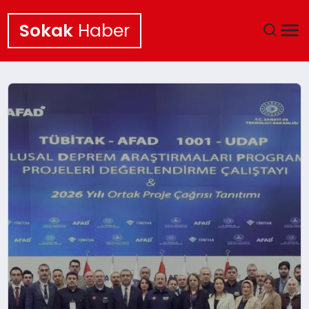
Sokak
Haber
ANA SAYFA
EKONOMI
POLITIKA
GÜNCEL
KÜLTÜR SANAT
SAĞLIK
TEKNOLOJI