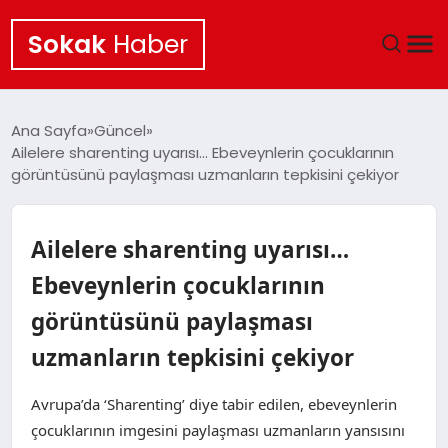
Sokak
Haber
ANA SAYFA
Ana Sayfa
Güncel
Ailelere sharenting uyarısı… Ebeveynlerin çocuklarının
EKONOMI
görüntüsünü paylaşması uzmanların tepkisini çekiyor
POLITIKA
Ailelere sharenting uyarısı…
GÜNCEL
Ebeveynlerin çocuklarının
görüntüsünü paylaşması
KÜLTÜR SANAT
uzmanların tepkisini çekiyor
SAĞLIK
Avrupa’da ‘Sharenting’ diye tabir edilen, ebeveynlerin
TEKNOLOJI
çocuklarının imgesini paylaşması uzmanların yansısını