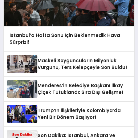
İstanbul’a Hafta Sonu İçin Beklenmedik Hava
Sürprizi!
Maskeli Soyguncuların Milyonluk
Vurgunu, Ters Kelepçeyle Son Buldu!
Menderes’in Belediye Başkanı İlkay
Çiçek Tutuklandı: Sıra Dışı Gelişme!
Trump’ın İlişkileriyle Kolombiya’da
Yeni Bir Dönem Başlıyor!
Son Dakika: İstanbul, Ankara ve