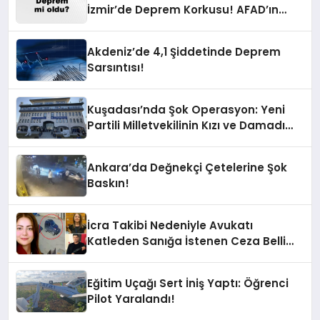
İzmir’de Deprem Korkusu! AFAD’ın
Verilerine Göre Az Önce Nerede
Sarsıntı Oldu?
Akdeniz’de 4,1 Şiddetinde Deprem
Sarsıntısı!
Kuşadası’nda Şok Operasyon: Yeni
Partili Milletvekilinin Kızı ve Damadı
Gözaltında!
Ankara’da Değnekçi Çetelerine Şok
Baskın!
İcra Takibi Nedeniyle Avukatı
Katleden Sanığa İstenen Ceza Belli
Oldu!
Eğitim Uçağı Sert İniş Yaptı: Öğrenci
Pilot Yaralandı!