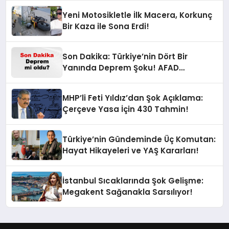
Yeni Motosikletle İlk Macera, Korkunç
Bir Kaza ile Sona Erdi!
Son Dakika: Türkiye’nin Dört Bir
Yanında Deprem Şoku! AFAD
Verilerine Göre En Son Hangi İllerde
Sallandı?
MHP’li Feti Yıldız’dan Şok Açıklama:
Çerçeve Yasa İçin 430 Tahmin!
Türkiye’nin Gündeminde Üç Komutan:
Hayat Hikayeleri ve YAŞ Kararları!
İstanbul Sıcaklarında Şok Gelişme:
Megakent Sağanakla Sarsılıyor!