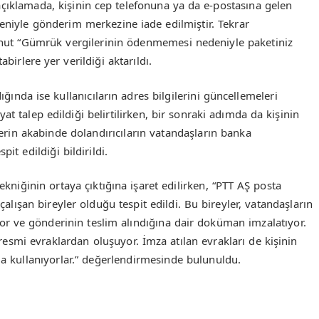
n açıklamada, kişinin cep telefonuna ya da e-postasına gelen
deniyle gönderim merkezine iade edilmiştir. Tekrar
yahut “Gümrük vergilerinin ödenmemesi nedeniyle paketiniz
birlere yer verildiği aktarıldı.
ığında ise kullanıcıların adres bilgilerini güncellemeleri
at talep edildiği belirtilirken, bir sonraki adımda da kişinin
çlerin akabinde dolandırıcıların vatandaşların banka
it edildiği bildirildi.
ekniğinin ortaya çıktığına işaret edilirken, “PTT AŞ posta
çalışan bireyler olduğu tespit edildi. Bu bireyler, vatandaşların
or ve gönderinin teslim alındığına dair doküman imzalatıyor.
esmi evraklardan oluşuyor. İmza atılan evrakları de kişinin
nda kullanıyorlar.” değerlendirmesinde bulunuldu.