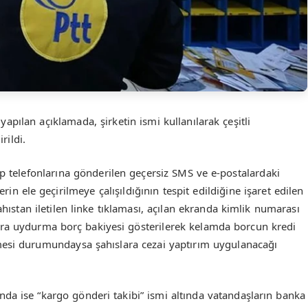
apılan açıklamada, şirketin ismi kullanılarak çeşitli
rildi.
ep telefonlarına gönderilen geçersiz SMS ve e-postalardaki
ilerin ele geçirilmeye çalışıldığının tespit edildiğine işaret edilen
hıstan iletilen linke tıklaması, açılan ekranda kimlik numarası
nra uydurma borç bakiyesi gösterilerek kelamda borcun kredi
mesi durumundaysa şahıslara cezai yaptırım uygulanacağı
nda ise “kargo gönderi takibi” ismi altında vatandaşların banka