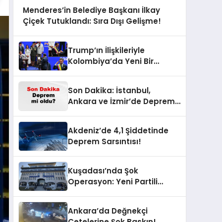
Menderes’in Belediye Başkanı İlkay
Çiçek Tutuklandı: Sıra Dışı Gelişme!
Trump’ın İlişkileriyle
Kolombiya’da Yeni Bir
Dönem Başlıyor!
Son Dakika: İstanbul,
Ankara ve İzmir’de Deprem
Korkusu! AFAD’ın Verilerine
Göre Az Önce Nerede
Akdeniz’de 4,1 Şiddetinde
Sarsıntı Oldu?
Deprem Sarsıntısı!
Kuşadası’nda Şok
Operasyon: Yeni Partili
Milletvekilinin Kızı ve Damadı
Gözaltında!
Ankara’da Değnekçi
Çetelerine Şok Baskın!