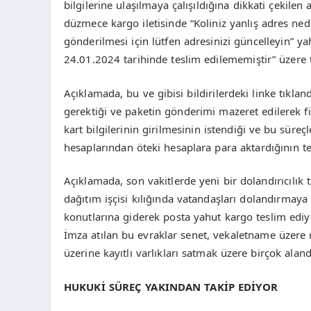
bilgilerine ulaşılmaya çalışıldığına dikkati çekile
düzmece kargo iletisinde “Koliniz yanlış adres ne
gönderilmesi için lütfen adresinizi güncelleyin” 
24.01.2024 tarihinde teslim edilememiştir” üzere ta
Açıklamada, bu ve gibisi bildirilerdeki linke tıkland
gerektiği ve paketin gönderimi mazeret edilerek fiy
kart bilgilerinin girilmesinin istendiği ve bu süre
hesaplarından öteki hesaplara para aktardığının tesp
Açıklamada, son vakitlerde yeni bir dolandırıcılık t
dağıtım işçisi kılığında vatandaşları dolandırmaya 
konutlarına giderek posta yahut kargo teslim ediy
İmza atılan bu evraklar senet, vekaletname üzere r
üzerine kayıtlı varlıkları satmak üzere birçok ala
HUKUKİ SÜREÇ YAKINDAN TAKİP EDİYOR