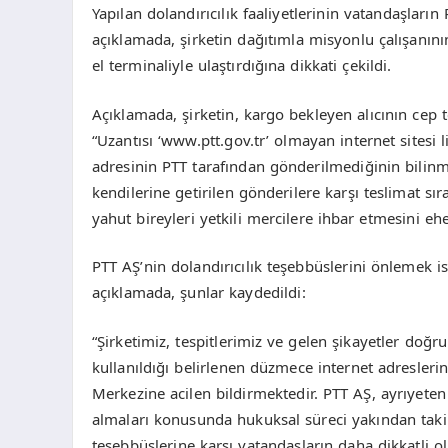
Yapılan dolandırıcılık faaliyetlerinin vatandaşların
açıklamada, şirketin dağıtımla misyonlu çalışanını
el terminaliyle ulaştırdığına dikkati çekildi.
Açıklamada, şirketin, kargo bekleyen alıcının cep
“Uzantısı ‘www.ptt.gov.tr’ olmayan internet sitesi l
adresinin PTT tarafından gönderilmediğinin bilinm
kendilerine getirilen gönderilere karşı teslimat sır
yahut bireyleri yetkili mercilere ihbar etmesini ehe
PTT AŞ’nin dolandırıcılık teşebbüslerini önlemek 
açıklamada, şunlar kaydedildi:
“Şirketimiz, tespitlerimiz ve gelen şikayetler doğr
kullanıldığı belirlenen düzmece internet adresleri
Merkezine acilen bildirmektedir. PTT AŞ, ayrıyeten 
almaları konusunda hukuksal süreci yakından takip
teşebbüslerine karşı vatandaşların daha dikkatli o