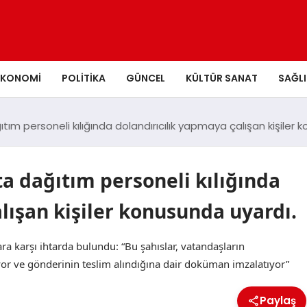
EKONOMI
POLITIKA
GÜNCEL
KÜLTÜR SANAT
SAĞLI
tım personeli kılığında dolandırıcılık yapmaya çalışan kişiler 
ta dağıtım personeli kılığında
lışan kişiler konusunda uyardı.
lara karşı ihtarda bulundu: “Bu şahıslar, vatandaşların
or ve gönderinin teslim alındığına dair doküman imzalatıyor”
Paylaş