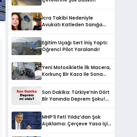
İcra Takibi Nedeniyle
Avukatı Katleden Sanığa
İstenen Ceza Belli Oldu!
Eğitim Uçağı Sert İniş Yaptı:
Öğrenci Pilot Yaralandı!
Yeni Motosikletle İlk Macera,
Korkunç Bir Kaza ile Sona
Erdi!
Son Dakika: Türkiye’nin Dört
Bir Yanında Deprem Şoku!
AFAD Verilerine Göre En Son
Hangi İllerde Sallandı?
MHP’li Feti Yıldız’dan Şok
Açıklama: Çerçeve Yasa İçin
430 Tahmin!