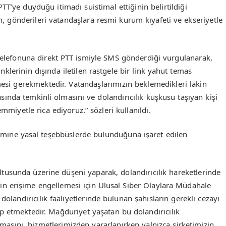
 PTT’ye duyduğu itimadı suistimal ettiğinin belirtildiği
n, gönderileri vatandaşlara resmi kurum kıyafeti ve ekseriyetle
 telefonuna direkt PTT ismiyle SMS gönderdiği vurgulanarak,
inklerinin dışında iletilen rastgele bir link yahut temas
esi gerekmektedir. Vatandaşlarımızın beklemedikleri lakin
asında temkinli olmasını ve dolandırıcılık kuşkusu taşıyan kişi
mmiyetle rica ediyoruz.” sözleri kullanıldı.
ismine yasal teşebbüslerde bulunduğuna işaret edilen
ultusunda üzerine düşeni yaparak, dolandırıcılık hareketlerinde
nin erişime engellemesi için Ulusal Siber Olaylara Müdahale
dolandırıcılık faaliyetlerinde bulunan şahısların gerekli cezayı
 etmektedir. Mağduriyet yaşatan bu dolandırıcılık
lmasını, hizmetlerimizden yararlanırken yalnızca şirketimizin