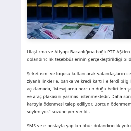
Ulaştırma ve Altyapı Bakanlığına bağlı PTT AŞ’den y
dolandırıcılık teşebbüslerinin gerçekleştirildiği bildi
Şirket ismi ve logosu kullanılarak vatandaşların c
ziyanlı linklerle, banka ve kredi kartı ile ferdî bilg
açıklamada, “Mesajlarda borcu olduğu belirtilen şa
ve araç plakasını yazması istenmektedir. Daha so
kartıyla ödenmesi talep ediliyor. Borcun ödenme
söyleniyor.” sözüne yer verildi.
SMS ve e-postayla yapılan öbür dolandırıcılık yolu