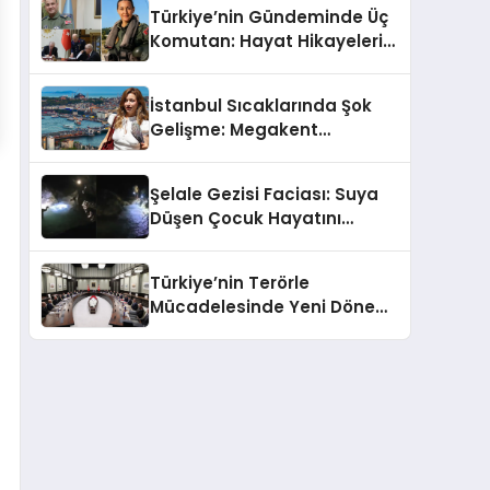
Türkiye’nin Gündeminde Üç
Komutan: Hayat Hikayeleri
ve YAŞ Kararları!
İstanbul Sıcaklarında Şok
Gelişme: Megakent
Sağanakla Sarsılıyor!
Şelale Gezisi Faciası: Suya
Düşen Çocuk Hayatını
Kaybetti
Türkiye’nin Terörle
Mücadelesinde Yeni Dönem:
Terörsüz Bir Gelecek İçin
Adımlar Atılıyor