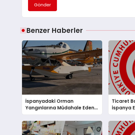
Gönder
Benzer Haberler
İspanyadaki Orman
Ticaret B
Yangınlarına Müdahale Eden
İspanya 
Türk Uçakları Döndü
Cuerpo M