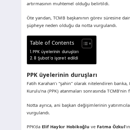
artırmasının muhtemel olduğu belirtildi.
Öte yandan, TCMB başkanının görev süresine dair b
şüpheye neden olduğu da notta vurgulandı.
Table of Contents
PPK üyelerinin duruşları
8 Şubat’a işaret edildi
PPK üyelerinin duruşları
Fatih Karahan’ı “şahin” olarak nitelendiren banka,
Kurulu’na (PPK) atanmaları sonrasında TCMB’nin faiz
Notta ayrıca, ani başkan değişimlerinin yatırımcıla
vurgulandı.
PPK’da
Elif Haykır Hobikoğlu
ve
Fatma Özkul
‘ı