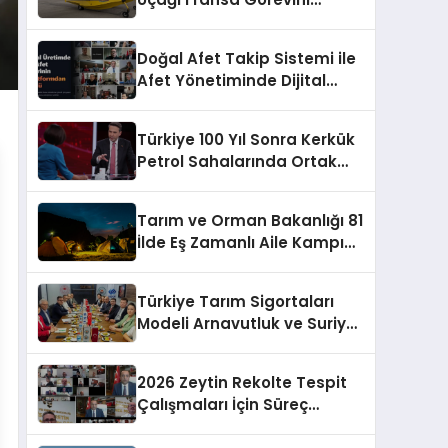
Tamamlayıp Döndü
Doğal Afet Takip Sistemi ile
Afet Yönetiminde Dijital
Dönem
Türkiye 100 Yıl Sonra Kerkük
Petrol Sahalarında Ortak
Oldu
Tarım ve Orman Bakanlığı 81
İlde Eş Zamanlı Aile Kampı
Düzenleyecek
Türkiye Tarım Sigortaları
Modeli Arnavutluk ve Suriye
Heyetlerine Tanıtıldı
2026 Zeytin Rekolte Tespit
Çalışmaları İçin Süreç
Başladı