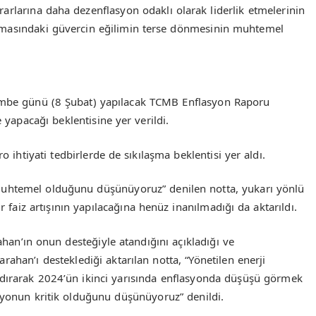
arlarına daha dezenflasyon odaklı olarak liderlik etmelerinin
amasındaki güvercin eğilimin terse dönmesinin muhtemel
şembe günü (8 Şubat) yapılacak TCMB Enflasyon Raporu
 yapacağı beklentisine yer verildi.
 ihtiyati tedbirlerde de sıkılaşma beklentisi yer aldı.
ha muhtemel olduğunu düşünüyoruz” denilen notta, yukarı yönlü
ir faiz artışının yapılacağına henüz inanılmadığı da aktarıldı.
rahan’ın onun desteğiyle atandığını açıkladığı ve
Karahan’ı desteklediği aktarılan notta, “Yönetilen enerji
rlandırarak 2024’ün ikinci yarısında enflasyonda düşüşü görmek
asyonun kritik olduğunu düşünüyoruz” denildi.