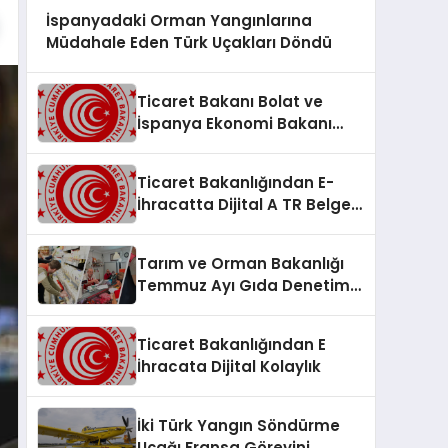
İspanyadaki Orman Yangınlarına
Müdahale Eden Türk Uçakları Döndü
Ticaret Bakanı Bolat ve
İspanya Ekonomi Bakanı
Cuerpo Madrid’de Buluştu
Ticaret Bakanlığından E-
İhracatta Dijital A TR Belgesi
Dönemi
Tarım ve Orman Bakanlığı
Temmuz Ayı Gıda Denetim
Raporunu Açıkladı
Ticaret Bakanlığından E
İhracata Dijital Kolaylık
İki Türk Yangın Söndürme
Uçağı Fransa Görevini