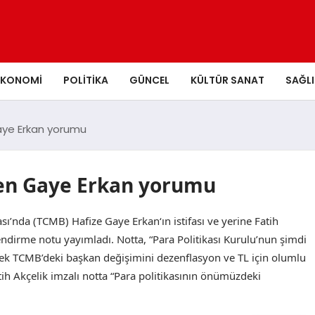
EKONOMI
POLITIKA
GÜNCEL
KÜLTÜR SANAT
SAĞLI
aye Erkan yorumu
en Gaye Erkan yorumu
nda (TCMB) Hafize Gaye Erkan‘ın istifası ve yerine Fatih
ndirme notu yayımladı. Notta, “Para Politikası Kurulu’nun şimdi
 TCMB’deki başkan değişimini dezenflasyon ve TL için olumlu
ih Akçelik imzalı notta “Para politikasının önümüzdeki