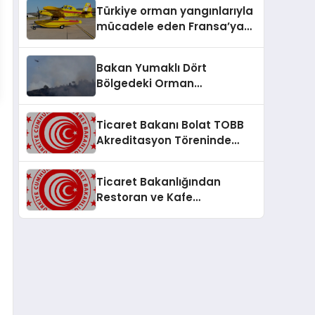
Türkiye orman yangınlarıyla
mücadele eden Fransa’ya
destek gönderdi
Bakan Yumaklı Dört
Bölgedeki Orman
Yangınlarının
Söndürüldüğünü Açıkladı
Ticaret Bakanı Bolat TOBB
Akreditasyon Töreninde
Ekonomik Vizyonu Çizdi
Ticaret Bakanlığından
Restoran ve Kafe
İşletmelerine Fiyat Uyarısı