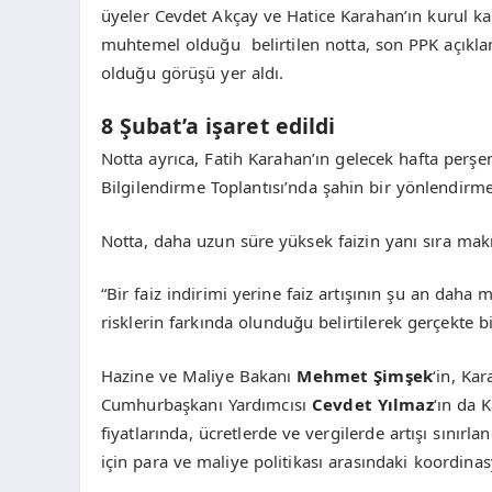
üyeler Cevdet Akçay ve Hatice Karahan’ın kurul kar
muhtemel olduğu belirtilen notta, son PPK açıkl
olduğu görüşü yer aldı.
8 Şubat’a işaret edildi
Notta ayrıca, Fatih Karahan’ın gelecek hafta per
Bilgilendirme Toplantısı’nda şahin bir yönlendirme
Notta, daha uzun süre yüksek faizin yanı sıra makro
“Bir faiz indirimi yerine faiz artışının şu an da
risklerin farkında olunduğu belirtilerek gerçekte b
Hazine ve Maliye Bakanı
Mehmet Şimşek
‘in, Ka
Cumhurbaşkanı Yardımcısı
Cevdet Yılmaz
‘ın da 
fiyatlarında, ücretlerde ve vergilerde artışı sını
için para ve maliye politikası arasındaki koordin