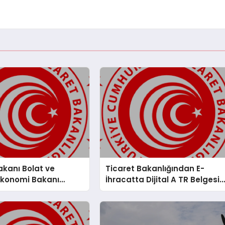
akanı Bolat ve
Ticaret Bakanlığından E-
Ekonomi Bakanı
İhracatta Dijital A TR Belgesi
adrid’de Buluştu
Dönemi