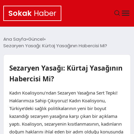
Sokak
Haber
ANA SAYFA
Ana Sayfa
Güncel
Sezaryen Yasağı: Kürtaj Yasağının Habercisi Mi?
EKONOMI
POLITIKA
Sezaryen Yasağı: Kürtaj Yasağının
Habercisi Mi?
GÜNCEL
Kadın Koalisyonu’ndan Sezaryen Yasağına Sert Tepki!
KÜLTÜR SANAT
Haklarımıza Sahip Çıkıyoruz! Kadın Koalisyonu,
Türkiye’deki sağlık politikalarının yeni bir boyut
SAĞLIK
kazandığı sezaryen yasağına karşı çıkan bir açıklama
yaptı. Koalisyon, sezaryenin kısıtlanmasının, kadınların
TEKNOLOJI
doğum haklarını ihlal eden bir adım olduğu konusunda