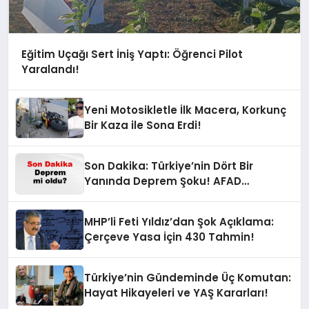
Eğitim Uçağı Sert İniş Yaptı: Öğrenci Pilot
Yaralandı!
Yeni Motosikletle İlk Macera, Korkunç
Bir Kaza ile Sona Erdi!
Son Dakika: Türkiye’nin Dört Bir
Yanında Deprem Şoku! AFAD
Verilerine Göre En Son Hangi İllerde
Sallandı?
MHP’li Feti Yıldız’dan Şok Açıklama:
Çerçeve Yasa İçin 430 Tahmin!
Türkiye’nin Gündeminde Üç Komutan:
Hayat Hikayeleri ve YAŞ Kararları!