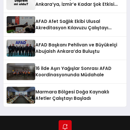
Ankara’ya, İzmir’e Kadar Şok Etkisi
Yarattı! AFAD’ın Verileriyle Sarsıcı
Gelişmeler 6 Ağustos 2026
AFAD Afet Sağlık Ekibi Ulusal
Akreditasyon Kılavuzu Çalıştayı
Düzenlendi
AFAD Başkanı Pehlivan ve Büyükelçi
Abujaish Ankara’da Buluştu
16 İlde Aşırı Yağışlar Sonrası AFAD
Koordinasyonunda Müdahale
Marmara Bölgesi Doğa Kaynaklı
Afetler Çalıştayı Başladı