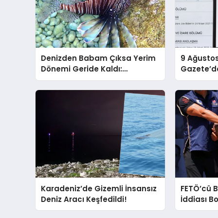
Denizden Babam Çıksa Yerim
9 Ağusto
Dönemi Geride Kaldı:
Gazete’de
Uzmanlar, Son 20 Yılda Artan
Açıklandı
Sayılarıyla Uyarıyor!
Karadeniz’de Gizemli İnsansız
FETÖ’cü B
Deniz Aracı Keşfedildi!
İddiası Bo
Yerlerde 