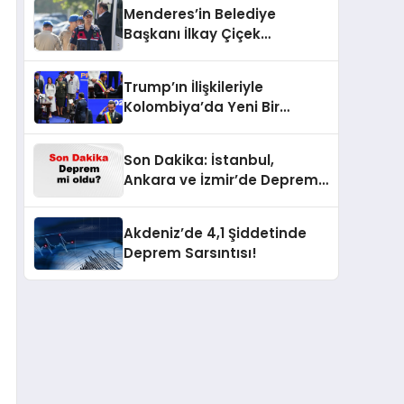
Menderes’in Belediye
Başkanı İlkay Çiçek
Tutuklandı: Sıra Dışı
Gelişme!
Trump’ın İlişkileriyle
Kolombiya’da Yeni Bir
Dönem Başlıyor!
Son Dakika: İstanbul,
Ankara ve İzmir’de Deprem
Korkusu! AFAD’ın Verilerine
Göre Az Önce Nerede
Akdeniz’de 4,1 Şiddetinde
Sarsıntı Oldu?
Deprem Sarsıntısı!