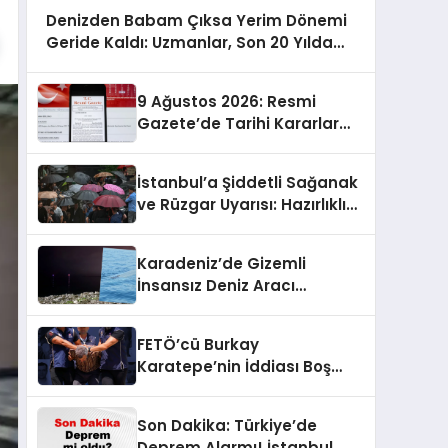
Denizden Babam Çıksa Yerim Dönemi
Geride Kaldı: Uzmanlar, Son 20 Yılda
Artan Sayılarıyla Uyarıyor!
9 Ağustos 2026: Resmi
Gazete’de Tarihi Kararlar
Açıklandı!
İstanbul’a Şiddetli Sağanak
ve Rüzgar Uyarısı: Hazırlıklı
Olun!
Karadeniz’de Gizemli
İnsansız Deniz Aracı
Keşfedildi!
FETÖ’cü Burkay
Karatepe’nin İddiası Boş
Çıktı: Gösterdiği Yerlerde
Suikast Timine Ait Silahlar
Son Dakika: Türkiye’de
Bulunamadı!
Deprem Alarmı! İstanbul,