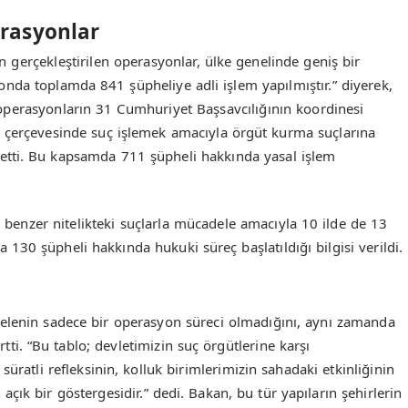
rasyonlar
 gerçekleştirilen operasyonlar, ülke genelinde geniş bir
nda toplamda 841 şüpheliye adli işlem yapılmıştır.” diyerek,
perasyonların 31 Cumhuriyet Başsavcılığının koordinesi
20 çerçevesinde suç işlemek amacıyla örgüt kurma suçlarına
 etti. Bu kapsamda 711 şüpheli hakkında yasal işlem
benzer nitelikteki suçlarla mücadele amacıyla 10 ilde de 13
130 şüpheli hakkında hukuki süreç başlatıldığı bilgisi verildi.
delenin sadece bir operasyon süreci olmadığını, aynı zamanda
rtti. “Bu tablo; devletimizin suç örgütlerine karşı
 süratli refleksinin, kolluk birimlerimizin sahadaki etkinliğinin
ık bir göstergesidir.” dedi. Bakan, bu tür yapıların şehirlerin