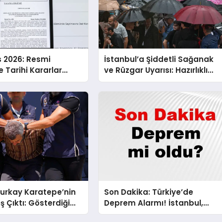
s 2026: Resmi
İstanbul’a Şiddetli Sağanak
 Tarihi Kararlar
ve Rüzgar Uyarısı: Hazırlıklı
!
Olun!
urkay Karatepe’nin
Son Dakika: Türkiye’de
ş Çıktı: Gösterdiği
Deprem Alarmı! İstanbul,
Suikast Timine Ait
Ankara ve İzmir’de Son