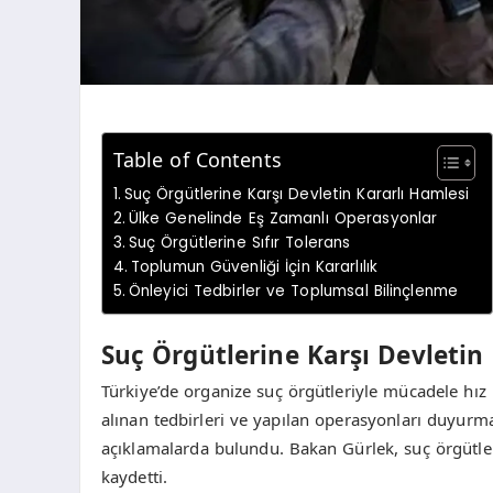
Table of Contents
Suç Örgütlerine Karşı Devletin Kararlı Hamlesi
Ülke Genelinde Eş Zamanlı Operasyonlar
Suç Örgütlerine Sıfır Tolerans
Toplumun Güvenliği İçin Kararlılık
Önleyici Tedbirler ve Toplumsal Bilinçlenme
Suç Örgütlerine Karşı Devletin
Türkiye’de organize suç örgütleriyle mücadele hı
alınan tedbirleri ve yapılan operasyonları duyurm
açıklamalarda bulundu. Bakan Gürlek, suç örgütleri
kaydetti.