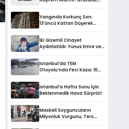
Ankara ve İzmir’de Son
Gelişmeler
Yangında Korkunç Son:
13’üncü Kattan Düşerek
Hayatını Kaybetti
İki Gizemli Cinayet
Aydınlatıldı: Yunus Emre ve
Damlanur’un Karanlık
Ölümü!
İstanbul’da TEM
Otoyolu’nda Feci Kaza: 10
Araç Çarpıştı, Trafik
Kilitlendi!
İstanbul’a Hafta Sonu İçin
Beklenmedik Hava Sürprizi!
Maskeli Soyguncuların
Milyonluk Vurgunu, Ters
Kelepçeyle Son Buldu!