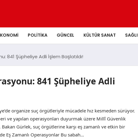
EKONOMI
POLITIKA
GÜNCEL
KÜLTÜR SANAT
SAĞLI
 841 Şüpheliye Adli İşlem Başlatıldı!
rasyonu: 841 Şüpheliye Adli
iye’de organize suç örgütleriyle mücadele hız kesmeden sürüyor.
leri ve yapılan operasyonları duyurmak üzere Millî Güvenlik
Bakan Gürlek, suç örgütlerine karşı eş zamanlı ve etkin bir
linde Eş Zamanlı Operasyonlar Bu sabah…