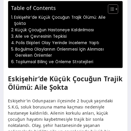
Table of Contents
Eskişehir’de Küçük Çocuğun Trajik Ölümü: Aile
Şokta
Küçük Çocuğun Hastaneye Kaldırılması
Aile ve Çevresinin Tepkisi
Polis Ekipleri Olay Yerinde İnceleme Yaptı
Boğulma Olaylarının Önlenmesi İçin Alınması
Gereken Önlemler
Toplumsal Bilinç ve Önleme Stratejileri
Eskişehir’de Küçük Çocuğun Trajik
Ölümü: Aile Şokta
Eskişehir’in Odunpazarı ilçesinde 2 buçuk yaşındaki
S.K.G, soluk borusuna mama kaçması nedeniyle
hastaneye kaldırıldı. Ailenin korkulu anları, küçük
çocuğun hayatını kaybetmesiyle trajik bir sonla
noktalandı. Olay, şehir hastanesinde yaşanan