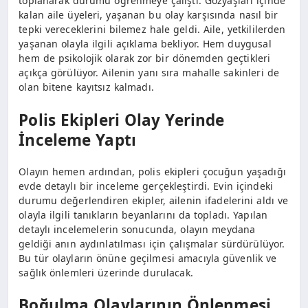
toplanarak durumu öğrenmeye çalıştı. Gözyaşları içinde
kalan aile üyeleri, yaşanan bu olay karşısında nasıl bir
tepki vereceklerini bilemez hale geldi. Aile, yetkililerden
yaşanan olayla ilgili açıklama bekliyor. Hem duygusal
hem de psikolojik olarak zor bir dönemden geçtikleri
açıkça görülüyor. Ailenin yanı sıra mahalle sakinleri de
olan bitene kayıtsız kalmadı.
Polis Ekipleri Olay Yerinde
İnceleme Yaptı
Olayın hemen ardından, polis ekipleri çocuğun yaşadığı
evde detaylı bir inceleme gerçekleştirdi. Evin içindeki
durumu değerlendiren ekipler, ailenin ifadelerini aldı ve
olayla ilgili tanıkların beyanlarını da topladı. Yapılan
detaylı incelemelerin sonucunda, olayın meydana
geldiği anın aydınlatılması için çalışmalar sürdürülüyor.
Bu tür olayların önüne geçilmesi amacıyla güvenlik ve
sağlık önlemleri üzerinde durulacak.
Boğulma Olaylarının Önlenmesi