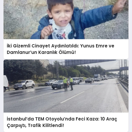
İki Gizemli Cinayet Aydınlatıldı: Yunus Emre ve
Damlanur’un Karanlık Ölümü!
İstanbul’da TEM Otoyolu’nda Feci Kaza: 10 Araç
Çarpıştı, Trafik Kilitlendi!