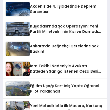
Sarsıntı Oldu?
Akdeniz’de 4,1 Şiddetinde Deprem
Sarsıntısı!
Kuşadası’nda Şok Operasyon: Yeni
Partili Milletvekilinin Kızı ve Damadı
Gözaltında!
Ankara’da Değnekçi Çetelerine Şok
Baskın!
İcra Takibi Nedeniyle Avukatı
Katleden Sanığa İstenen Ceza Belli
Oldu!
Eğitim Uçağı Sert İniş Yaptı: Öğrenci
Pilot Yaralandı!
Yeni Motosikletle İlk Macera, Korkunç