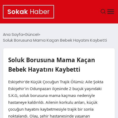
Sokak
Haber
ANA SAYFA
Ana Sayfa
Güncel
Soluk Borusuna Mama Kaçan Bebek Hayatını Kaybetti
EKONOMI
POLITIKA
Soluk Borusuna Mama Kaçan
Bebek Hayatını Kaybetti
GÜNCEL
Eskişehir’de Küçük Çocuğun Trajik Ölümü: Aile Şokta
KÜLTÜR SANAT
Eskişehir’in Odunpazarı ilçesinde 2 buçuk yaşındaki
S.K.G, soluk borusuna mama kaçması nedeniyle
SAĞLIK
hastaneye kaldırıldı. Ailenin korkulu anları, küçük
çocuğun hayatını kaybetmesiyle trajik bir sonla
TEKNOLOJI
noktalandı. Olay, şehir hastanesinde yaşanan