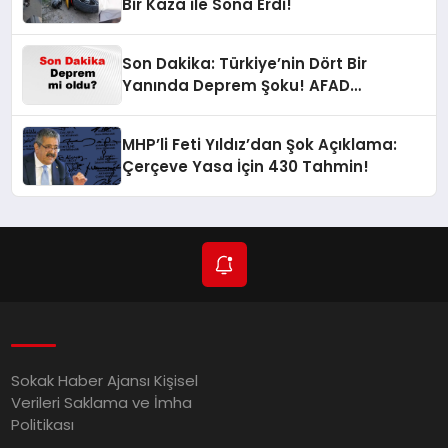
Bir Kaza ile Sona Erdi!
Son Dakika: Türkiye’nin Dört Bir
Yanında Deprem Şoku! AFAD
Verilerine Göre En Son Hangi İllerde
Sallandı?
MHP’li Feti Yıldız’dan Şok Açıklama:
Çerçeve Yasa İçin 430 Tahmin!
Sokak Haber Ajansı Kişisel
Verileri Saklama ve İmha
Politikası