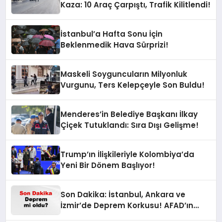
Kaza: 10 Araç Çarpıştı, Trafik Kilitlendi!
İstanbul’a Hafta Sonu İçin
Beklenmedik Hava Sürprizi!
Maskeli Soyguncuların Milyonluk
Vurgunu, Ters Kelepçeyle Son Buldu!
Menderes’in Belediye Başkanı İlkay
Çiçek Tutuklandı: Sıra Dışı Gelişme!
Trump’ın İlişkileriyle Kolombiya’da
Yeni Bir Dönem Başlıyor!
Son Dakika: İstanbul, Ankara ve
İzmir’de Deprem Korkusu! AFAD’ın
Verilerine Göre Az Önce Nerede