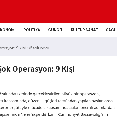
EKONOMI
POLITIKA
GÜNCEL
KÜLTÜR SANAT
SAĞLI
rasyon: 9 Kişi Gözaltında!
Şok Operasyon: 9 Kişi
altında! İzmir’de gerçekleştirilen büyük bir operasyon,
ı kapsamında, güvenlik güçleri tarafından yapılan baskınlarda
, terör örgütüyle mücadele kapsamında atılan önemli adımlardan
Kapsamında Neler Yaşandı? İzmir Cumhuriyet Başsavcılığı’nın