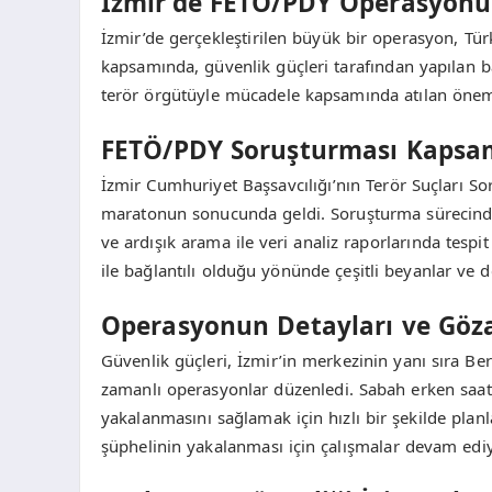
İzmir’de FETÖ/PDY Operasyonu:
İzmir’de gerçekleştirilen büyük bir operasyon, Tü
kapsamında, güvenlik güçleri tarafından yapılan b
terör örgütüyle mücadele kapsamında atılan önemli
FETÖ/PDY Soruşturması Kapsam
İzmir Cumhuriyet Başsavcılığı’nın Terör Suçları 
maratonun sonucunda geldi. Soruşturma sürecinde,
ve ardışık arama ile veri analiz raporlarında tesp
ile bağlantılı olduğu yönünde çeşitli beyanlar ve de
Operasyonun Detayları ve Göza
Güvenlik güçleri, İzmir’in merkezinin yanı sıra Be
zamanlı operasyonlar düzenledi. Sabah erken saatl
yakalanmasını sağlamak için hızlı bir şekilde plan
şüphelinin yakalanması için çalışmalar devam ediy