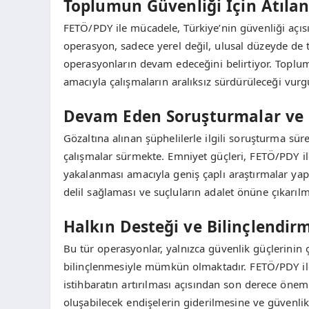
Toplumun Güvenliği İçin Atıla
FETÖ/PDY ile mücadele, Türkiye’nin güvenliği açıs
operasyon, sadece yerel değil, ulusal düzeyde de t
operasyonların devam edeceğini belirtiyor. Toplum
amacıyla çalışmaların aralıksız sürdürüleceği vurg
Devam Eden Soruşturmalar ve 
Gözaltına alınan şüphelilerle ilgili soruşturma sü
çalışmalar sürmekte. Emniyet güçleri, FETÖ/PDY ile
yakalanması amacıyla geniş çaplı araştırmalar yapıyo
delil sağlaması ve suçluların adalet önüne çıkarılmas
Halkın Desteği ve Bilinçlendirm
Bu tür operasyonlar, yalnızca güvenlik güçlerinin
bilinçlenmesiyle mümkün olmaktadır. FETÖ/PDY ile
istihbaratın artırılması açısından son derece öne
oluşabilecek endişelerin giderilmesine ve güvenl