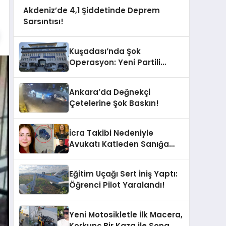
Akdeniz’de 4,1 Şiddetinde Deprem
Sarsıntısı!
Kuşadası’nda Şok
Operasyon: Yeni Partili
Milletvekilinin Kızı ve Damadı
Gözaltında!
Ankara’da Değnekçi
Çetelerine Şok Baskın!
İcra Takibi Nedeniyle
Avukatı Katleden Sanığa
İstenen Ceza Belli Oldu!
Eğitim Uçağı Sert İniş Yaptı:
Öğrenci Pilot Yaralandı!
Yeni Motosikletle İlk Macera,
Korkunç Bir Kaza ile Sona