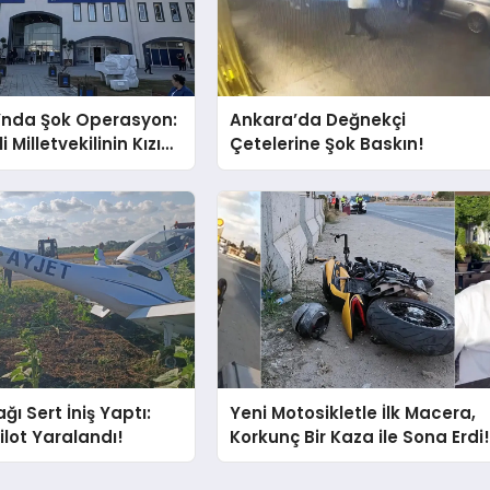
’nda Şok Operasyon:
Ankara’da Değnekçi
i Milletvekilinin Kızı
Çetelerine Şok Baskın!
ı Gözaltında!
ğı Sert İniş Yaptı:
Yeni Motosikletle İlk Macera,
ilot Yaralandı!
Korkunç Bir Kaza ile Sona Erdi