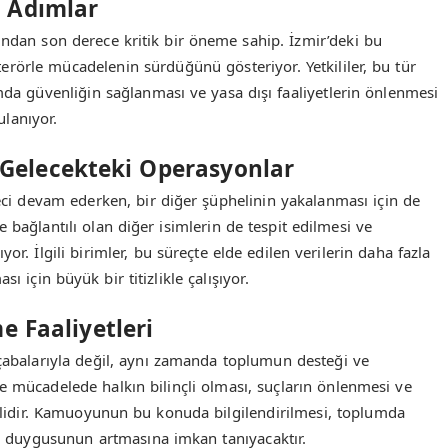
n Adımlar
ından son derece kritik bir öneme sahip. İzmir’deki bu
erörle mücadelenin sürdüğünü gösteriyor. Yetkililer, bu tür
da güvenliğin sağlanması ve yasa dışı faaliyetlerin önlenmesi
ulanıyor.
Gelecekteki Operasyonlar
reci devam ederken, bir diğer şüphelinin yakalanması için de
 bağlantılı olan diğer isimlerin de tespit edilmesi ve
r. İlgili birimler, bu süreçte elde edilen verilerin daha fazla
ı için büyük bir titizlikle çalışıyor.
e Faaliyetleri
 çabalarıyla değil, aynı zamanda toplumun desteği ve
 mücadelede halkın bilinçli olması, suçların önlenmesi ve
mlidir. Kamuoyunun bu konuda bilgilendirilmesi, toplumda
ik duygusunun artmasına imkan tanıyacaktır.