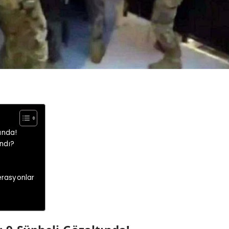
ında!
ndı?
rasyonlar