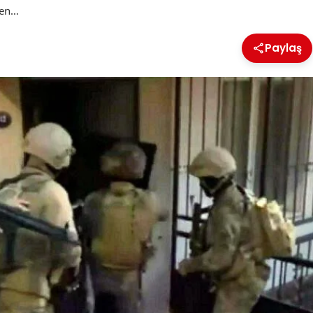
len…
Paylaş