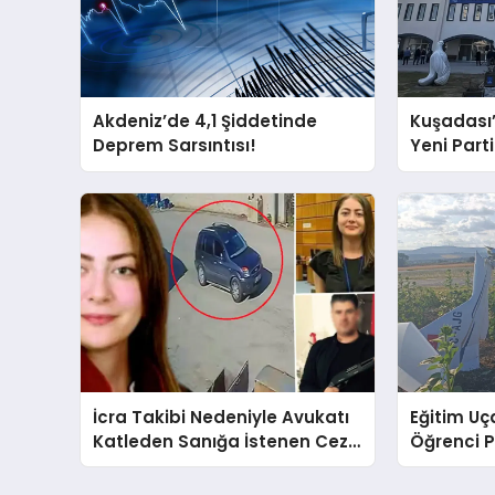
Akdeniz’de 4,1 Şiddetinde
Kuşadası
Deprem Sarsıntısı!
Yeni Partil
ve Damad
İcra Takibi Nedeniyle Avukatı
Eğitim Uça
Katleden Sanığa İstenen Ceza
Öğrenci P
Belli Oldu!