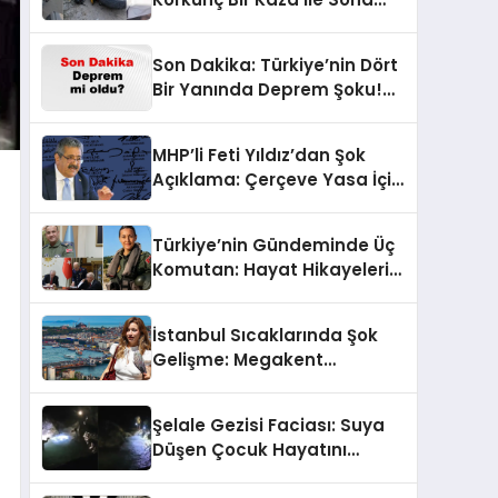
Erdi!
Son Dakika: Türkiye’nin Dört
Bir Yanında Deprem Şoku!
AFAD Verilerine Göre En Son
Hangi İllerde Sallandı?
MHP’li Feti Yıldız’dan Şok
Açıklama: Çerçeve Yasa İçin
430 Tahmin!
Türkiye’nin Gündeminde Üç
Komutan: Hayat Hikayeleri
ve YAŞ Kararları!
İstanbul Sıcaklarında Şok
Gelişme: Megakent
Sağanakla Sarsılıyor!
Şelale Gezisi Faciası: Suya
Düşen Çocuk Hayatını
Kaybetti