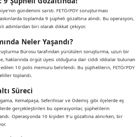
 9 Şüpheli Gözaltında!
rkiye’nin gündemini sarstı. FETÖ/PDY soruşturması
askınlarda toplamda 9 şüpheli gözaltına alındı. Bu operasyon,
 adımlardan biri olarak dikkat çekiyor.
ında Neler Yaşandı?
Soruşturma Bürosu tarafından yürütülen soruşturma, uzun bir
 haklarında örgüt üyesi olduğuna dair ciddi iddialar bulunan
it edilen 10 polis memuru belirlendi. Bu şüphelilerin, FETÖ/PDY
liller toplandı.
ltı Süreci
rgama, Kemalpaşa, Seferihisar ve Ödemiş gibi ilçelerde eş
erde gerçekleştirilen bu operasyonlar, şüphelilerin
landı. Operasyonda 10 kişiden 9’u gözaltına alınırken, bir
or.