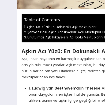
Table of Contents
Aşkın Acı Yüzü: En Dokunaklı Aşk Mektupları!
Şehvet Dolu Aşkın Yansımaları: Acılı Mektuplar 
Unutulmaz Aşk Hikayeleri: Acı Dolu Mektuplarını 
Aşkın Acı Yüzü: En Dokunaklı A
Aşk, insan hayatının en karmaşık duygularından bir
acısıyla ruhumuzu yaralar. Aşk mektupları, bu duyg
hüzün barındıran yazılı ifadelerdir. İşte, tarihten 
mektuplarından beş tanesi:
1. Ludwig van Beethoven’dan Therese Ma
onun duygularını en içten haliyle yansıtır.
alırken, acının ve aşkın iç içe geçtiği bir me