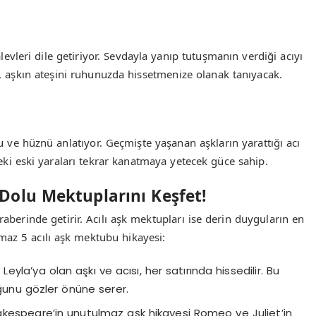
levleri dile getiriyor. Sevdayla yanıp tutuşmanın verdiği acıyı
 aşkın ateşini ruhunuzda hissetmenize olanak tanıyacak.
 ve hüznü anlatıyor. Geçmişte yaşanan aşkların yarattığı acı
eki eski yaraları tekrar kanatmaya yetecek güce sahip.
Dolu Mektuplarını Keşfet!
aberinde getirir. Acılı aşk mektupları ise derin duyguların en
ulmaz 5 acılı aşk mektubu hikayesi:
eyla’ya olan aşkı ve acısı, her satırında hissedilir. Bu
ğunu gözler önüne serer.
kespeare’in unutulmaz aşk hikayesi Romeo ve Juliet’in