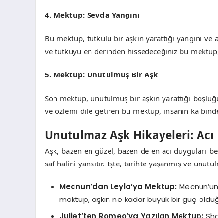
4. Mektup: Sevda Yangını
Bu mektup, tutkulu bir aşkın yarattığı yangını ve a
ve tutkuyu en derinden hissedeceğiniz bu mektup,
5. Mektup: Unutulmuş Bir Aşk
Son mektup, unutulmuş bir aşkın yarattığı boşluğu
ve özlemi dile getiren bu mektup, insanın kalbind
Unutulmaz Aşk Hikayeleri: Acı 
Aşk, bazen en güzel, bazen de en acı duyguları ber
saf halini yansıtır. İşte, tarihte yaşanmış ve unut
Mecnun’dan Leyla’ya Mektup:
Mecnun’un L
mektup, aşkın ne kadar büyük bir güç oldu
Juliet’ten Romeo’ya Yazılan Mektup:
Sha