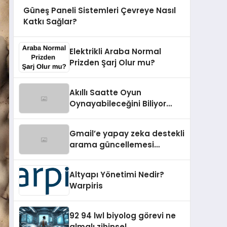
Güneş Paneli Sistemleri Çevreye Nasıl
Katkı Sağlar?
Elektrikli Araba Normal
Prizden Şarj Olur mu?
Akıllı Saatte Oyun
Oynayabileceğini Biliyor
Muydun?
Gmail’e yapay zeka destekli
arama güncellemesi
getirildi
Altyapı Yönetimi Nedir?
Warpiris
92 94 lwl biyolog görevi ne
almalı zihinsel