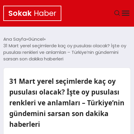
Sokak
Haber
ANA SAYFA
Ana Sayfa
Güncel
31 Mart yerel seçimlerde kaç oy pusulası olacak? İşte oy
EKONOMI
pusulası renkleri ve anlamları – Türkiye’nin gündemini
sarsan son dakika haberleri
POLITIKA
31 Mart yerel seçimlerde kaç oy
GÜNCEL
pusulası olacak? İşte oy pusulası
KÜLTÜR SANAT
renkleri ve anlamları – Türkiye’nin
SAĞLIK
gündemini sarsan son dakika
haberleri
TEKNOLOJI