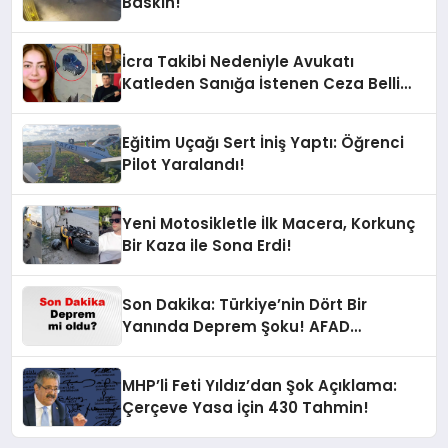
Baskın!
İcra Takibi Nedeniyle Avukatı
Katleden Sanığa İstenen Ceza Belli
Oldu!
Eğitim Uçağı Sert İniş Yaptı: Öğrenci
Pilot Yaralandı!
Yeni Motosikletle İlk Macera, Korkunç
Bir Kaza ile Sona Erdi!
Son Dakika: Türkiye’nin Dört Bir
Yanında Deprem Şoku! AFAD
Verilerine Göre En Son Hangi İllerde
Sallandı?
MHP’li Feti Yıldız’dan Şok Açıklama:
Çerçeve Yasa İçin 430 Tahmin!