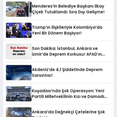
Menderes’in Belediye Başkanı İlkay
Çiçek Tutuklandı: Sıra Dışı Gelişme!
Trump’ın İlişkileriyle Kolombiya’da
Yeni Bir Dönem Başlıyor!
Son Dakika: İstanbul, Ankara ve
İzmir’de Deprem Korkusu! AFAD’ın
Verilerine Göre Az Önce Nerede
Sarsıntı Oldu?
Akdeniz’de 4,1 Şiddetinde Deprem
Sarsıntısı!
Kuşadası’nda Şok Operasyon: Yeni
Partili Milletvekilinin Kızı ve Damadı
Gözaltında!
Ankara’da Değnekçi Çetelerine Şok