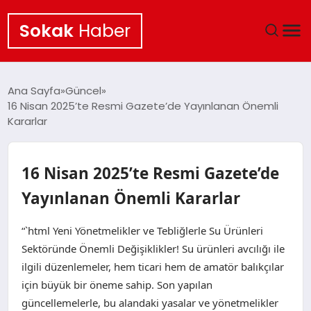
Sokak
Haber
ANA SAYFA
Ana Sayfa
Güncel
16 Nisan 2025’te Resmi Gazete’de Yayınlanan Önemli
EKONOMI
Kararlar
POLITIKA
16 Nisan 2025’te Resmi Gazete’de
GÜNCEL
Yayınlanan Önemli Kararlar
KÜLTÜR SANAT
“`html Yeni Yönetmelikler ve Tebliğlerle Su Ürünleri
Sektöründe Önemli Değişiklikler! Su ürünleri avcılığı ile
SAĞLIK
ilgili düzenlemeler, hem ticari hem de amatör balıkçılar
için büyük bir öneme sahip. Son yapılan
TEKNOLOJI
güncellemelerle, bu alandaki yasalar ve yönetmelikler