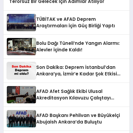
Terörsüz Bir Gelecek İçin Adımlar Atılıyor
TÜBİTAK ve AFAD Deprem
Araştırmaları İçin Güç Birliği Yaptı
Bolu Dağı Tüneli’nde Yangın Alarmı:
Alevler İçinde Kaldı!
Son Dakika: Deprem İstanbul’dan
Ankara’ya, İzmir’e Kadar Şok Etkisi
Yarattı! AFAD’ın Verileriyle Sarsıcı
Gelişmeler 6 Ağustos 2026
AFAD Afet Sağlık Ekibi Ulusal
Akreditasyon Kılavuzu Çalıştayı
Düzenlendi
AFAD Başkanı Pehlivan ve Büyükelçi
Abujaish Ankara’da Buluştu