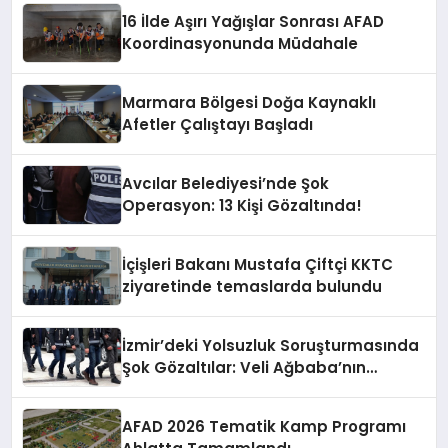
16 İlde Aşırı Yağışlar Sonrası AFAD
Koordinasyonunda Müdahale
Marmara Bölgesi Doğa Kaynaklı
Afetler Çalıştayı Başladı
Avcılar Belediyesi’nde Şok
Operasyon: 13 Kişi Gözaltında!
İçişleri Bakanı Mustafa Çiftçi KKTC
ziyaretinde temaslarda bulundu
İzmir’deki Yolsuzluk Soruşturmasında
Şok Gözaltılar: Veli Ağbaba’nın
Ağabeyi de Dahil!
AFAD 2026 Tematik Kamp Programı