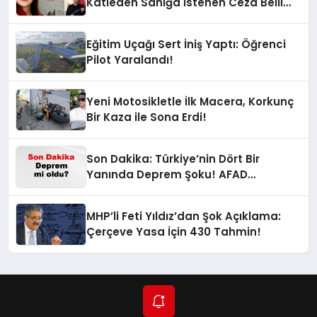
Katleden Sanığa İstenen Ceza Belli
Oldu!
Eğitim Uçağı Sert İniş Yaptı: Öğrenci
Pilot Yaralandı!
Yeni Motosikletle İlk Macera, Korkunç
Bir Kaza ile Sona Erdi!
Son Dakika: Türkiye’nin Dört Bir
Yanında Deprem Şoku! AFAD
Verilerine Göre En Son Hangi İllerde
Sallandı?
MHP’li Feti Yıldız’dan Şok Açıklama:
Çerçeve Yasa İçin 430 Tahmin!