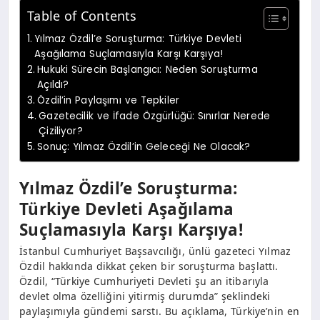
Table of Contents
Yılmaz Özdil’e Soruşturma: Türkiye Devleti
Aşağılama Suçlamasıyla Karşı Karşıya!
Hukuki Sürecin Başlangıcı: Neden Soruşturma
Açıldı?
Özdil’in Paylaşımı ve Tepkiler
Gazetecilik ve İfade Özgürlüğü: Sınırlar Nerede
Çiziliyor?
Sonuç: Yılmaz Özdil’in Geleceği Ne Olacak?
Yılmaz Özdil’e Soruşturma:
Türkiye Devleti Aşağılama
Suçlamasıyla Karşı Karşıya!
İstanbul Cumhuriyet Başsavcılığı, ünlü gazeteci Yılmaz
Özdil hakkında dikkat çeken bir soruşturma başlattı.
Özdil, “Türkiye Cumhuriyeti Devleti şu an itibarıyla
devlet olma özelliğini yitirmiş durumda” şeklindeki
paylaşımıyla gündemi sarstı. Bu açıklama, Türkiye’nin en