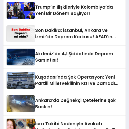
Trump’ın İlişkileriyle Kolombiya’da
Yeni Bir Dönem Başlıyor!
Son Dakika: İstanbul, Ankara ve
İzmir’de Deprem Korkusu! AFAD’ın
Verilerine Göre Az Önce Nerede
Sarsıntı Oldu?
Akdeniz’de 4,1 Şiddetinde Deprem
Sarsıntısı!
Kuşadası’nda Şok Operasyon: Yeni
Partili Milletvekilinin Kızı ve Damadı
Gözaltında!
Ankara’da Değnekçi Çetelerine Şok
Baskın!
İcra Takibi Nedeniyle Avukatı