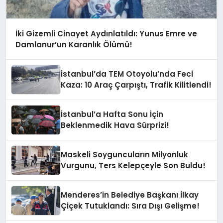
İki Gizemli Cinayet Aydınlatıldı: Yunus Emre ve
Damlanur’un Karanlık Ölümü!
İstanbul’da TEM Otoyolu’nda Feci
Kaza: 10 Araç Çarpıştı, Trafik Kilitlendi!
İstanbul’a Hafta Sonu İçin
Beklenmedik Hava Sürprizi!
Maskeli Soyguncuların Milyonluk
Vurgunu, Ters Kelepçeyle Son Buldu!
Menderes’in Belediye Başkanı İlkay
Çiçek Tutuklandı: Sıra Dışı Gelişme!