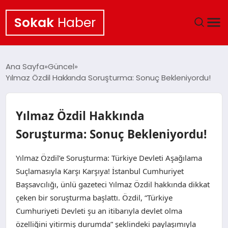
Sokak
Haber
ANA SAYFA
Ana Sayfa
Güncel
Yılmaz Özdil Hakkında Soruşturma: Sonuç Bekleniyordu!
EKONOMI
POLITIKA
Yılmaz Özdil Hakkında
Soruşturma: Sonuç Bekleniyordu!
GÜNCEL
Yılmaz Özdil’e Soruşturma: Türkiye Devleti Aşağılama
KÜLTÜR SANAT
Suçlamasıyla Karşı Karşıya! İstanbul Cumhuriyet
Başsavcılığı, ünlü gazeteci Yılmaz Özdil hakkında dikkat
SAĞLIK
çeken bir soruşturma başlattı. Özdil, “Türkiye
Cumhuriyeti Devleti şu an itibarıyla devlet olma
TEKNOLOJI
özelliğini yitirmiş durumda” şeklindeki paylaşımıyla