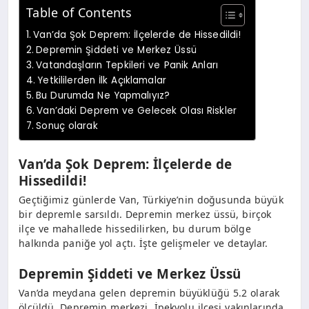
Table of Contents
Van’da Şok Deprem: İlçelerde de Hissedildi!
Depremin Şiddeti ve Merkez Üssü
Vatandaşların Tepkileri ve Panik Anları
Yetkililerden İlk Açıklamalar
Bu Durumda Ne Yapmalıyız?
Van’daki Deprem ve Gelecek Olası Riskler
Sonuç olarak
Van’da Şok Deprem: İlçelerde de
Hissedildi!
Geçtiğimiz günlerde Van, Türkiye’nin doğusunda büyük
bir depremle sarsıldı. Depremin merkez üssü, birçok
ilçe ve mahallede hissedilirken, bu durum bölge
halkında paniğe yol açtı. İşte gelişmeler ve detaylar.
Depremin Şiddeti ve Merkez Üssü
Van’da meydana gelen depremin büyüklüğü 5.2 olarak
ölçüldü. Depremin merkezi, İpekyolu ilçesi yakınlarında