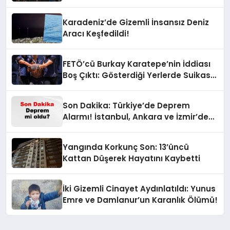
Karadeniz’de Gizemli İnsansız Deniz
Aracı Keşfedildi!
FETÖ’cü Burkay Karatepe’nin İddiası
Boş Çıktı: Gösterdiği Yerlerde Suikast
Timine Ait Silahlar Bulunamadı!
Son Dakika: Türkiye’de Deprem
Alarmı! İstanbul, Ankara ve İzmir’de
Son Gelişmeler
Yangında Korkunç Son: 13’üncü
Kattan Düşerek Hayatını Kaybetti
İki Gizemli Cinayet Aydınlatıldı: Yunus
Emre ve Damlanur’un Karanlık Ölümü!