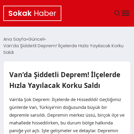
Sokak
Haber
ANA SAYFA
Ana Sayfa
Güncel
Van’da Şiddetli Deprem! İlçelerde Hızla Yayılacak Korku
EKONOMI
Saldı
POLITIKA
Van’da Şiddetli Deprem! İlçelerde
GÜNCEL
Hızla Yayılacak Korku Saldı
KÜLTÜR SANAT
Van’da Şok Deprem: İlçelerde de Hissedildi! Geçtiğimiz
günlerde Van, Türkiye’nin doğusunda büyük bir
SAĞLIK
depremle sarsıldı. Depremin merkez üssü, birçok ilçe ve
mahallede hissedilirken, bu durum bölge halkında
TEKNOLOJI
paniğe yol açtı. İşte gelişmeler ve detaylar. Depremin