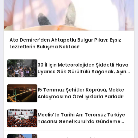
Ata Demirer’den Ahtapotlu Bulgur Pilavı: Eşsiz
Lezzetlerin Buluşma Noktası!
30 İl İçin Meteorolojiden Şiddetli Hava
Uyarısı: Gök Gürültülü Sağanak, Aşırı
Sıcaklık ve Bunaltıcı Nem Geliyor!
15 Temmuz Şehitler Köprüsü, Mekke
Anlaşması’na Özel Işıklarla Parladı!
Meclis’te Tarihi An: Terörsüz Türkiye
Tasarısı Genel Kurul’da Gündeme
Geliyor