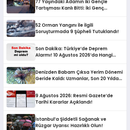
77 Yaşındaki Adamın İki Gençle
Tartışması Kanlı Bitti: İki Genç
Hayatını Kaybetti!
52 Orman Yangını İle İlgili
Soruşturmada 9 Şüpheli Tutuklandı!
Son Dakika: Türkiye’de Deprem
Alarmı! 10 Ağustos 2026’da Hangi
İllerde Şiddetli Sarsıntı Oldu?
Denizden Babam Çıksa Yerim Dönemi
Geride Kaldı: Uzmanlar, Son 20 Yılda
Artan Sayılarıyla Uyarıyor!
9 Ağustos 2026: Resmi Gazete’de
Tarihi Kararlar Açıklandı!
İstanbul’a Şiddetli Sağanak ve
Rüzgar Uyarısı: Hazırlıklı Olun!