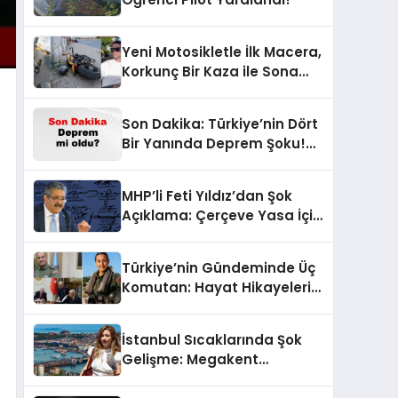
Yeni Motosikletle İlk Macera,
Korkunç Bir Kaza ile Sona
Erdi!
Son Dakika: Türkiye’nin Dört
Bir Yanında Deprem Şoku!
AFAD Verilerine Göre En Son
Hangi İllerde Sallandı?
MHP’li Feti Yıldız’dan Şok
Açıklama: Çerçeve Yasa İçin
430 Tahmin!
Türkiye’nin Gündeminde Üç
Komutan: Hayat Hikayeleri
ve YAŞ Kararları!
İstanbul Sıcaklarında Şok
Gelişme: Megakent
Sağanakla Sarsılıyor!