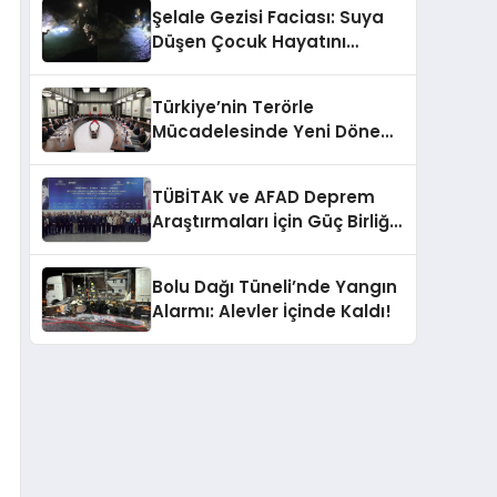
Şelale Gezisi Faciası: Suya
Düşen Çocuk Hayatını
Kaybetti
Türkiye’nin Terörle
Mücadelesinde Yeni Dönem:
Terörsüz Bir Gelecek İçin
Adımlar Atılıyor
TÜBİTAK ve AFAD Deprem
Araştırmaları İçin Güç Birliği
Yaptı
Bolu Dağı Tüneli’nde Yangın
Alarmı: Alevler İçinde Kaldı!