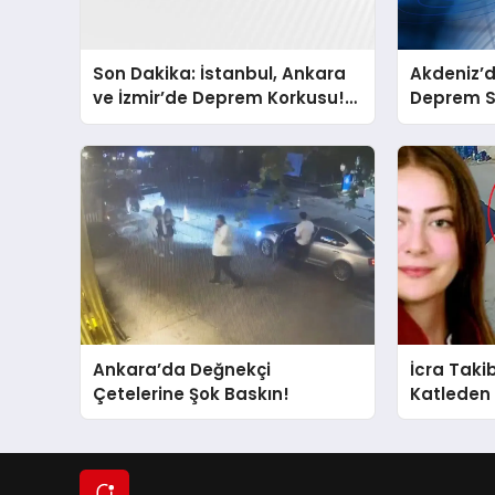
Son Dakika: İstanbul, Ankara
Akdeniz’d
ve İzmir’de Deprem Korkusu!
Deprem Sa
AFAD’ın Verilerine Göre Az
Önce Nerede Sarsıntı Oldu?
Ankara’da Değnekçi
İcra Taki
Çetelerine Şok Baskın!
Katleden
Belli Oldu