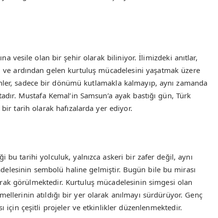
vesile olan bir şehir olarak biliniyor. İlimizdeki anıtlar,
ını ve ardından gelen kurtuluş mücadelesini yaşatmak üzere
enler, sadece bir dönümü kutlamakla kalmayıp, aynı zamanda
ktadır. Mustafa Kemal’in Samsun’a ayak bastığı gün, Türk
bir tarih olarak hafızalarda yer ediyor.
bu tarihi yolculuk, yalnızca askeri bir zafer değil, aynı
elesinin sembolü haline gelmiştir. Bugün bile bu mirası
arak görülmektedir. Kurtuluş mücadelesinin simgesi olan
llerinin atıldığı bir yer olarak anılmayı sürdürüyor. Genç
ı için çeşitli projeler ve etkinlikler düzenlenmektedir.