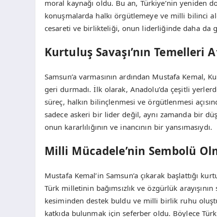
moral kaynağı oldu. Bu an, Türkiye’nin yeniden d
konuşmalarda halkı örgütlemeye ve milli bilinci a
cesareti ve birlikteliği, onun liderliğinde daha da 
Kurtuluş Savaşı’nın Temelleri At
Samsun’a varmasının ardından Mustafa Kemal, Kurt
geri durmadı. İlk olarak, Anadolu’da çeşitli yerlerd
süreç, halkın bilinçlenmesi ve örgütlenmesi açıs
sadece askeri bir lider değil, aynı zamanda bir düşü
onun kararlılığının ve inancının bir yansımasıydı.
Milli Mücadele’nin Sembolü O
Mustafa Kemal’in Samsun’a çıkarak başlattığı kurt
Türk milletinin bağımsızlık ve özgürlük arayışını
kesiminden destek buldu ve milli birlik ruhu oluşt
katkıda bulunmak için seferber oldu. Böylece Türk