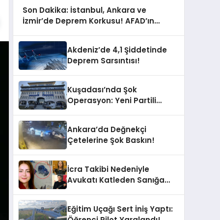
Son Dakika: İstanbul, Ankara ve
İzmir’de Deprem Korkusu! AFAD’ın
Verilerine Göre Az Önce Nerede
Sarsıntı Oldu?
Akdeniz’de 4,1 Şiddetinde
Deprem Sarsıntısı!
Kuşadası’nda Şok
Operasyon: Yeni Partili
Milletvekilinin Kızı ve Damadı
Gözaltında!
Ankara’da Değnekçi
Çetelerine Şok Baskın!
İcra Takibi Nedeniyle
Avukatı Katleden Sanığa
İstenen Ceza Belli Oldu!
Eğitim Uçağı Sert İniş Yaptı:
Öğrenci Pilot Yaralandı!