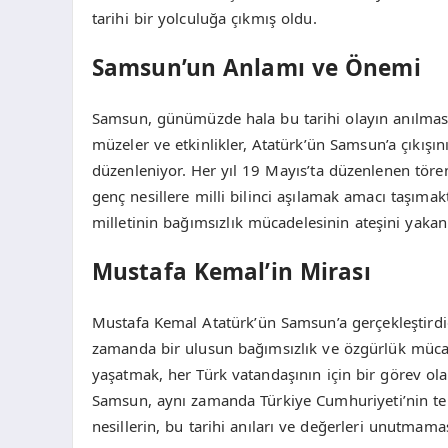
tarihi bir yolculuğa çıkmış oldu.
Samsun’un Anlamı ve Önemi
Samsun, günümüzde hala bu tarihi olayın anılmasına 
müzeler ve etkinlikler, Atatürk’ün Samsun’a çıkış
düzenleniyor. Her yıl 19 Mayıs’ta düzenlenen tör
genç nesillere milli bilinci aşılamak amacı taşıma
milletinin bağımsızlık mücadelesinin ateşini yakan 
Mustafa Kemal’in Mirası
Mustafa Kemal Atatürk’ün Samsun’a gerçekleştirdiği 
zamanda bir ulusun bağımsızlık ve özgürlük mücad
yaşatmak, her Türk vatandaşının için bir görev ol
Samsun, aynı zamanda Türkiye Cumhuriyeti’nin teme
nesillerin, bu tarihi anıları ve değerleri unutmamas