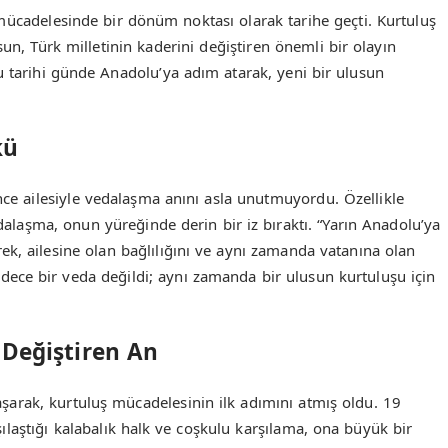
 mücadelesinde bir dönüm noktası olarak tarihe geçti. Kurtuluş
sun, Türk milletinin kaderini değiştiren önemli bir olayın
u tarihi günde Anadolu’ya adım atarak, yeni bir ulusun
kü
e ailesiyle vedalaşma anını asla unutmuyordu. Özellikle
laşma, onun yüreğinde derin bir iz bıraktı. “Yarın Anadolu’ya
k, ailesine olan bağlılığını ve aynı zamanda vatanına olan
adece bir veda değildi; aynı zamanda bir ulusun kurtuluşu için
 Değiştiren An
arak, kurtuluş mücadelesinin ilk adımını atmış oldu. 19
laştığı kalabalık halk ve coşkulu karşılama, ona büyük bir