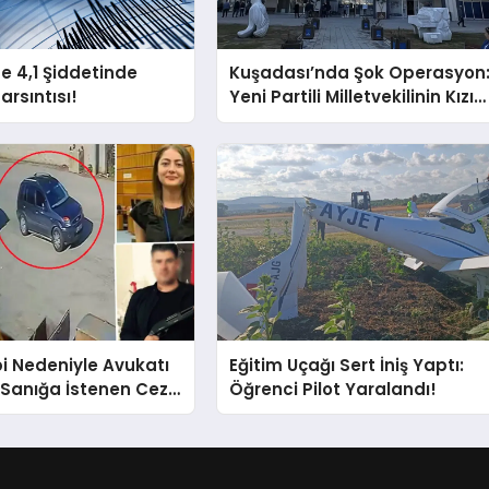
e 4,1 Şiddetinde
Kuşadası’nda Şok Operasyon
rsıntısı!
Yeni Partili Milletvekilinin Kızı
ve Damadı Gözaltında!
bi Nedeniyle Avukatı
Eğitim Uçağı Sert İniş Yaptı:
 Sanığa İstenen Ceza
Öğrenci Pilot Yaralandı!
!