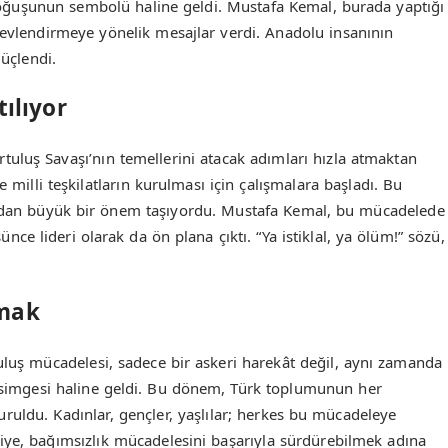
oğuşunun sembolü haline geldi. Mustafa Kemal, burada yaptığı
levlendirmeye yönelik mesajlar verdi. Anadolu insanının
güçlendi.
ılıyor
uluş Savaşı’nın temellerini atacak adımları hızla atmaktan
e milli teşkilatların kurulması için çalışmalara başladı. Bu
ından büyük bir önem taşıyordu. Mustafa Kemal, bu mücadelede
nce lideri olarak da ön plana çıktı. “Ya istiklal, ya ölüm!” sözü,
lmak
uluş mücadelesi, sadece bir askeri harekât değil, aynı zamanda
n simgesi haline geldi. Bu dönem, Türk toplumunun her
uruldu. Kadınlar, gençler, yaşlılar; herkes bu mücadeleye
iye, bağımsızlık mücadelesini başarıyla sürdürebilmek adına