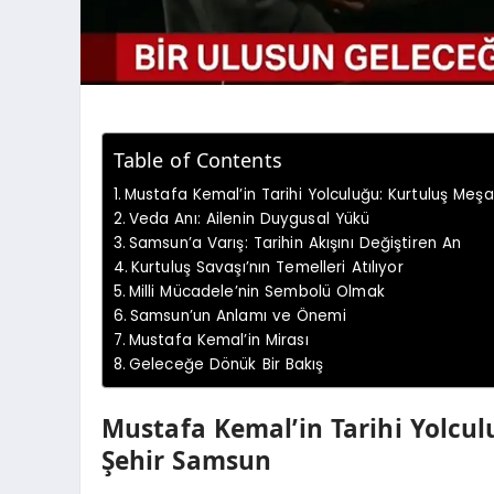
Table of Contents
Mustafa Kemal’in Tarihi Yolculuğu: Kurtuluş Meşa
Veda Anı: Ailenin Duygusal Yükü
Samsun’a Varış: Tarihin Akışını Değiştiren An
Kurtuluş Savaşı’nın Temelleri Atılıyor
Milli Mücadele’nin Sembolü Olmak
Samsun’un Anlamı ve Önemi
Mustafa Kemal’in Mirası
Geleceğe Dönük Bir Bakış
Mustafa Kemal’in Tarihi Yolcul
Şehir Samsun