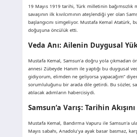
19 Mayıs 1919 tarihi, Türk milletinin bağımsızlık
savaşının ilk kıvılcımının ateşlendiği yer olan Sam
başlangıcını simgeliyor. Mustafa Kemal Atatürk, b
doğuşuna öncülük etti.
Veda Anı: Ailenin Duygusal Yü
Mustafa Kemal, Samsun’a doğru yola çıkmadan önc
annesi Zübeyde Hanım ile yaptığı bu duygusal veda
gidiyorum, elimden ne geliyorsa yapacağım” diyere
sorumluluğunu bir arada dile getirdi. Bu sözler, s
atılacak adımların habercisiydi.
Samsun’a Varış: Tarihin Akışını
Mustafa Kemal, Bandırma Vapuru ile Samsun’a ulaş
Mayıs sabahı, Anadolu’ya ayak basar basmaz, karşı