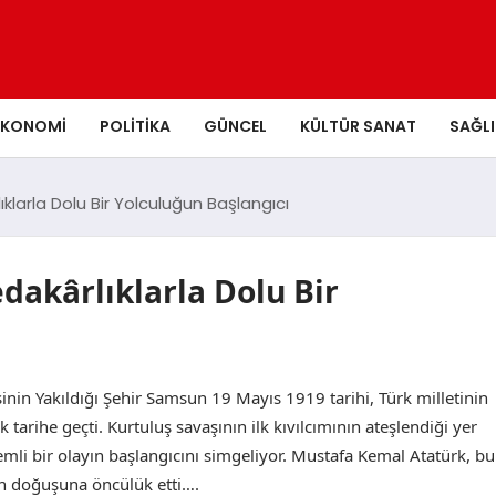
EKONOMI
POLITIKA
GÜNCEL
KÜLTÜR SANAT
SAĞLI
larla Dolu Bir Yolculuğun Başlangıcı
dakârlıklarla Dolu Bir
inin Yakıldığı Şehir Samsun 19 Mayıs 1919 tarihi, Türk milletinin
arihe geçti. Kurtuluş savaşının ilk kıvılcımının ateşlendiği yer
emli bir olayın başlangıcını simgeliyor. Mustafa Kemal Atatürk, bu
un doğuşuna öncülük etti….