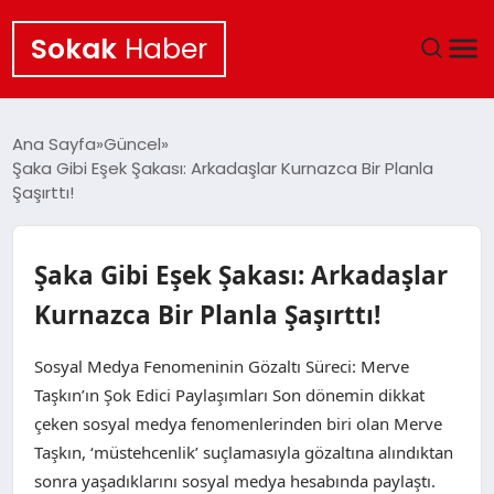
Sokak
Haber
ANA SAYFA
Ana Sayfa
Güncel
Şaka Gibi Eşek Şakası: Arkadaşlar Kurnazca Bir Planla
EKONOMI
Şaşırttı!
POLITIKA
Şaka Gibi Eşek Şakası: Arkadaşlar
GÜNCEL
Kurnazca Bir Planla Şaşırttı!
KÜLTÜR SANAT
Sosyal Medya Fenomeninin Gözaltı Süreci: Merve
Taşkın’ın Şok Edici Paylaşımları Son dönemin dikkat
SAĞLIK
çeken sosyal medya fenomenlerinden biri olan Merve
Taşkın, ‘müstehcenlik’ suçlamasıyla gözaltına alındıktan
TEKNOLOJI
sonra yaşadıklarını sosyal medya hesabında paylaştı.