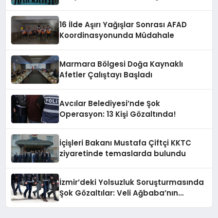
16 İlde Aşırı Yağışlar Sonrası AFAD
Koordinasyonunda Müdahale
Marmara Bölgesi Doğa Kaynaklı
Afetler Çalıştayı Başladı
Avcılar Belediyesi’nde Şok
Operasyon: 13 Kişi Gözaltında!
İçişleri Bakanı Mustafa Çiftçi KKTC
ziyaretinde temaslarda bulundu
İzmir’deki Yolsuzluk Soruşturmasında
Şok Gözaltılar: Veli Ağbaba’nın
Ağabeyi de Dahil!