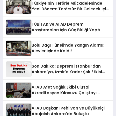
Türkiye’nin Terörle Mücadelesinde
Yeni Dönem: Terörsüz Bir Gelecek İçin
Adımlar Atılıyor
TÜBİTAK ve AFAD Deprem
Araştırmaları İçin Güç Birliği Yaptı
Bolu Dağı Tüneli’nde Yangın Alarmı:
Alevler İçinde Kaldı!
Son Dakika: Deprem İstanbul’dan
Ankara’ya, İzmir’e Kadar Şok Etkisi
Yarattı! AFAD’ın Verileriyle Sarsıcı
Gelişmeler 6 Ağustos 2026
AFAD Afet Sağlık Ekibi Ulusal
Akreditasyon Kılavuzu Çalıştayı
Düzenlendi
AFAD Başkanı Pehlivan ve Büyükelçi
Abujaish Ankara’da Buluştu