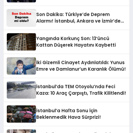
Timine Ait Silahlar Bulunamadı!
Son Dakika: Türkiye’de Deprem
Alarmı! İstanbul, Ankara ve İzmir’de
Son Gelişmeler
Yangında Korkunç Son: 13’üncü
Kattan Düşerek Hayatını Kaybetti
İki Gizemli Cinayet Aydınlatıldı: Yunus
Emre ve Damlanur’un Karanlık Ölümü!
İstanbul’da TEM Otoyolu’nda Feci
Kaza: 10 Araç Çarpıştı, Trafik Kilitlendi!
İstanbul’a Hafta Sonu İçin
Beklenmedik Hava Sürprizi!