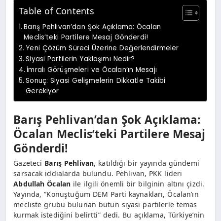
Table of Contents
Barış Pehlivan’dan Şok Açıklama: Öcalan
Meclis’teki Partilere Mesaj Gönderdi!
Yeni Çözüm Süreci Üzerine Değerlendirmeler
Siyasi Partilerin Yaklaşımı Nedir?
İmralı Görüşmeleri ve Öcalan’ın Mesajı
Sonuç: Siyasi Gelişmelerin Dikkatle Takibi
Gerekiyor
Barış Pehlivan’dan Şok Açıklama:
Öcalan Meclis’teki Partilere Mesaj
Gönderdi!
Gazeteci
Barış Pehlivan
, katıldığı bir yayında gündemi
sarsacak iddialarda bulundu. Pehlivan, PKK lideri
Abdullah Öcalan
ile ilgili önemli bir bilginin altını çizdi.
Yayında, “Konuştuğum DEM Parti kaynakları, Öcalan’ın
mecliste grubu bulunan bütün siyasi partilerle temas
kurmak istediğini belirtti” dedi. Bu açıklama, Türkiye’nin