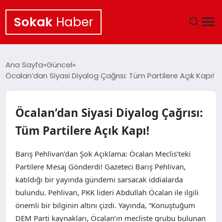
Sokak
Haber
ANA SAYFA
Ana Sayfa
Güncel
Öcalan’dan Siyasi Diyalog Çağrısı: Tüm Partilere Açık Kapı!
EKONOMI
POLITIKA
Öcalan’dan Siyasi Diyalog Çağrısı:
Tüm Partilere Açık Kapı!
GÜNCEL
Barış Pehlivan’dan Şok Açıklama: Öcalan Meclis’teki
KÜLTÜR SANAT
Partilere Mesaj Gönderdi! Gazeteci Barış Pehlivan,
katıldığı bir yayında gündemi sarsacak iddialarda
SAĞLIK
bulundu. Pehlivan, PKK lideri Abdullah Öcalan ile ilgili
önemli bir bilginin altını çizdi. Yayında, “Konuştuğum
TEKNOLOJI
DEM Parti kaynakları, Öcalan’ın mecliste grubu bulunan