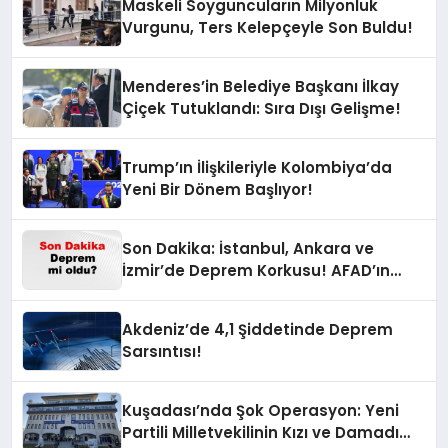
Maskeli Soyguncuların Milyonluk
Vurgunu, Ters Kelepçeyle Son Buldu!
Menderes’in Belediye Başkanı İlkay
Çiçek Tutuklandı: Sıra Dışı Gelişme!
Trump’ın İlişkileriyle Kolombiya’da
Yeni Bir Dönem Başlıyor!
Son Dakika: İstanbul, Ankara ve
İzmir’de Deprem Korkusu! AFAD’ın
Verilerine Göre Az Önce Nerede
Sarsıntı Oldu?
Akdeniz’de 4,1 Şiddetinde Deprem
Sarsıntısı!
Kuşadası’nda Şok Operasyon: Yeni
Partili Milletvekilinin Kızı ve Damadı