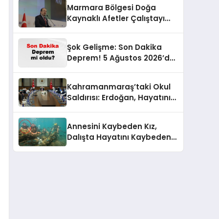
Marmara Bölgesi Doğa
Kaynaklı Afetler Çalıştayı
Oturumları Başladı
Şok Gelişme: Son Dakika
Deprem! 5 Ağustos 2026’da
İstanbul, Ankara ve İzmir’de
Sarsıntılar Rapor Edildi
Kahramanmaraş’taki Okul
Saldırısı: Erdoğan, Hayatını
Kaybeden Öğrencilerin
Ailelerini Ağırladı
Annesini Kaybeden Kız,
Dalışta Hayatını Kaybeden
Sanığı Instagram’da Buldu!