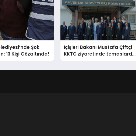
elediyesi’nde Şok
İçişleri Bakanı Mustafa Çiftçi
: 13 Kişi Gözaltında!
KKTC ziyaretinde temaslarda
bulundu