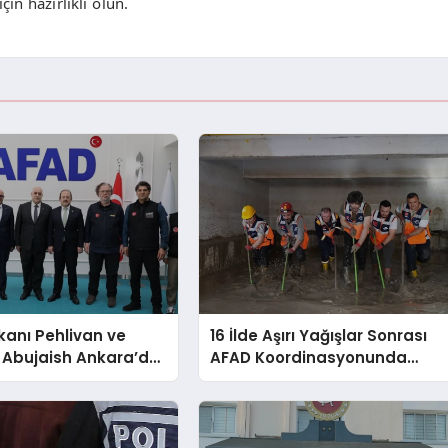
n hazırlıklı olun.
anı Pehlivan ve
16 İlde Aşırı Yağışlar Sonrası
 Abujaish Ankara’da
AFAD Koordinasyonunda
Müdahale