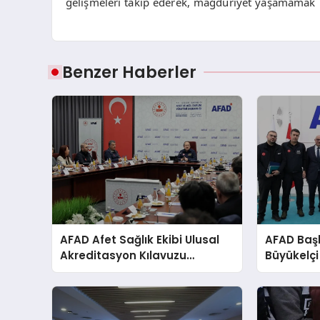
gelişmeleri takip ederek, mağduriyet yaşamamak içi
Benzer Haberler
AFAD Afet Sağlık Ekibi Ulusal
AFAD Başk
Akreditasyon Kılavuzu
Büyükelçi
Çalıştayı Düzenlendi
Buluştu