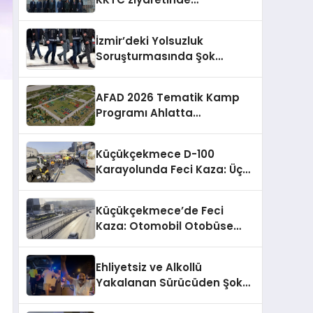
temaslarda bulundu
İzmir’deki Yolsuzluk
Soruşturmasında Şok
Gözaltılar: Veli Ağbaba’nın
Ağabeyi de Dahil!
AFAD 2026 Tematik Kamp
Programı Ahlatta
Tamamlandı
Küçükçekmece D-100
Karayolunda Feci Kaza: Üç
Can Gitti, Yaralılar Var!
Küçükçekmece’de Feci
Kaza: Otomobil Otobüse
Çarptı, 3 Kişi Hayatını
Kaybetti
Ehliyetsiz ve Alkollü
Yakalanan Sürücüden Şok
Açıklama: “Bomba Gibiyim!”