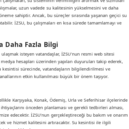
çalışmaları, su sisteminin verimliliğini artırmak ve sızıntıları
alışmalar, uzun vadede su kalitesinin yükselmesini ve daha
k öneme sahiptir. Ancak, bu süreçler sırasında yaşanan geçici su
aratabilir. İZSU, bu çalışmaları en kısa sürede tamamlamayı ve
a Daha Fazla Bilgi
lere ulaşmak isteyen vatandaşlar, İZSU’nun resmi web sitesi
yal medya hesapları üzerinden yapılan duyuruları takip ederek,
kesintisi sürecinde, vatandaşların bilgilendirilmesi ve
kanallarının etkin kullanılması büyük bir önem taşıyor.
llikle Karşıyaka, Konak, Ödemiş, Urla ve Seferihisar ilçelerinde
ihtiyaçlarını önceden planlaması ve gerekli tedbirleri alması,
ize edecektir. İZSU’nun gerçekleştireceği bu bakım ve onarım
 ve hizmet kalitesini artıracaktır. Su kesintisi ile ilgili