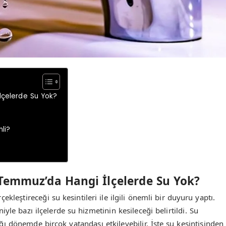
İlçelerde Su Yok?
li?
1 Temmuz’da Hangi İlçelerde Su Yok?
kleştireceği su kesintileri ile ilgili önemli bir duyuru yaptı.
yle bazı ilçelerde su hizmetinin kesileceği belirtildi. Su
tığı dönemde birçok vatandaşı etkileyebilir. İşte su kesintisinden