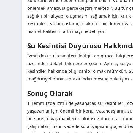
Su kesintilerine neden olan planlı bakım ve onarım 
önlemek amacıyla gerçekleştirilmektedir. Bu tür ç
sağlıklı bir altyapı oluşmasını sağlamak için kriti
kesintileri, vatandaşlar için sıkıntılı bir dönem y
hizmet kalitesini artırmayı hedefliyor.
Su Kesintisi Duyurusu Hakkınd
İzmir’deki su kesintileri ile ilgili en güncel bilgi
üzerinden detaylı bilgilere erişebilir. Ayrıca, sos
kesintiler hakkında bilgi sahibi olmak mümkün. Su 
mağduriyetlerinin en aza indirilmesi için iletişim 
Sonuç Olarak
1 Temmuz’da İzmir’de yaşanacak su kesintileri, öze
yaşayanlar için önemli bir konu. Vatandaşların, su 
bu süreçte yaşanabilecek olumsuz durumları minim
çalışmaları, uzun vadede su altyapısını güçlendirecek