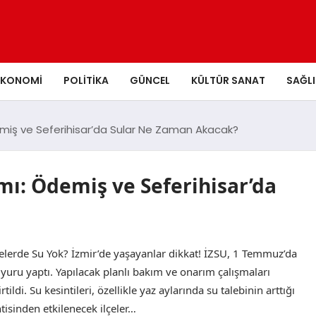
EKONOMI
POLITIKA
GÜNCEL
KÜLTÜR SANAT
SAĞLI
demiş ve Seferihisar’da Sular Ne Zaman Akacak?
rmı: Ödemiş ve Seferihisar’da
çelerde Su Yok? İzmir’de yaşayanlar dikkat! İZSU, 1 Temmuz’da
 duyuru yaptı. Yapılacak planlı bakım ve onarım çalışmaları
ildi. Su kesintileri, özellikle yaz aylarında su talebinin arttığı
tisinden etkilenecek ilçeler…