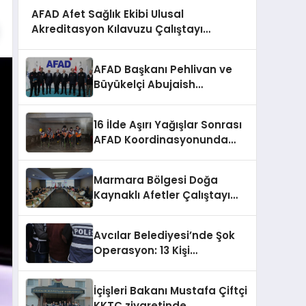
AFAD Afet Sağlık Ekibi Ulusal
Akreditasyon Kılavuzu Çalıştayı
Düzenlendi
AFAD Başkanı Pehlivan ve
Büyükelçi Abujaish
Ankara’da Buluştu
16 İlde Aşırı Yağışlar Sonrası
AFAD Koordinasyonunda
Müdahale
Marmara Bölgesi Doğa
Kaynaklı Afetler Çalıştayı
Başladı
Avcılar Belediyesi’nde Şok
Operasyon: 13 Kişi
Gözaltında!
İçişleri Bakanı Mustafa Çiftçi
KKTC ziyaretinde