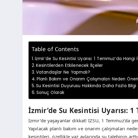
Table of Contents
İzmir’de Su Kesintisi Uyarısı: 1 Temmuz’da Hangi 
Kesintilerden Etkilenecek İlçeler
Vatandaşlar Ne Yapmalı?
Planlı Bakım ve Onarım Çalışmaları Neden Önem
Su Kesintisi Duyurusu Hakkında Daha Fazla Bilgi
Sonuç Olarak
İzmir’de Su Kesintisi Uyarısı: 
İzmir’de yaşayanlar dikkat! İZSU, 1 Temmuz’da gerçe
Yapılacak planlı bakım ve onarım çalışmaları nedeni
kesintileri, özellikle yaz aylarında su talebinin art