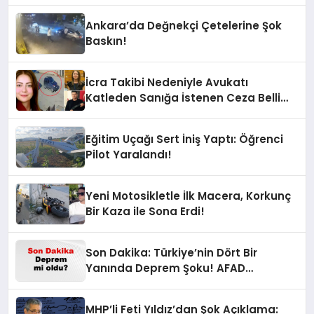
Ankara’da Değnekçi Çetelerine Şok
Baskın!
İcra Takibi Nedeniyle Avukatı
Katleden Sanığa İstenen Ceza Belli
Oldu!
Eğitim Uçağı Sert İniş Yaptı: Öğrenci
Pilot Yaralandı!
Yeni Motosikletle İlk Macera, Korkunç
Bir Kaza ile Sona Erdi!
Son Dakika: Türkiye’nin Dört Bir
Yanında Deprem Şoku! AFAD
Verilerine Göre En Son Hangi İllerde
Sallandı?
MHP’li Feti Yıldız’dan Şok Açıklama: