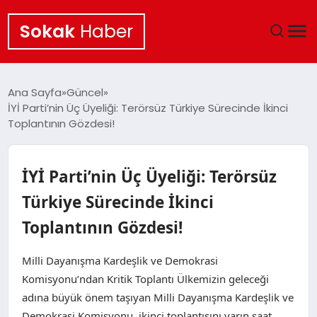
Sokak
Haber
ANA SAYFA
Ana Sayfa
Güncel
İYİ Parti’nin Üç Üyeliği: Terörsüz Türkiye Sürecinde İkinci
EKONOMI
Toplantının Gözdesi!
POLITIKA
İYİ Parti’nin Üç Üyeliği: Terörsüz
GÜNCEL
Türkiye Sürecinde İkinci
Toplantının Gözdesi!
KÜLTÜR SANAT
Milli Dayanışma Kardeşlik ve Demokrasi
SAĞLIK
Komisyonu’ndan Kritik Toplantı Ülkemizin geleceği
adına büyük önem taşıyan Milli Dayanışma Kardeşlik ve
TEKNOLOJI
Demokrasi Komisyonu, ikinci toplantısını yarın saat