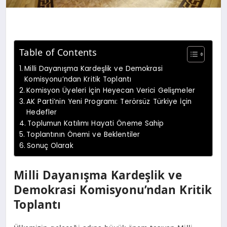
Table of Contents
Milli Dayanışma Kardeşlik ve Demokrasi
Komisyonu’ndan Kritik Toplantı
Komisyon Üyeleri İçin Heyecan Verici Gelişmeler
AK Parti’nin Yeni Programı: Terörsüz Türkiye İçin
Hedefler
Toplumun Katılımı Hayati Öneme Sahip
Toplantının Önemi ve Beklentiler
Sonuç Olarak
Milli Dayanışma Kardeşlik ve
Demokrasi Komisyonu’ndan Kritik
Toplantı