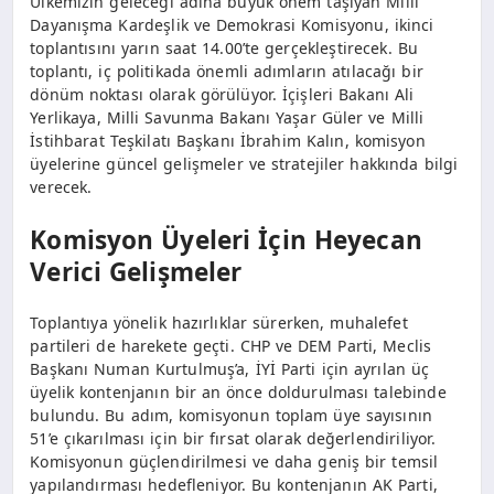
Ülkemizin geleceği adına büyük önem taşıyan Milli
Dayanışma Kardeşlik ve Demokrasi Komisyonu, ikinci
toplantısını yarın saat 14.00’te gerçekleştirecek. Bu
toplantı, iç politikada önemli adımların atılacağı bir
dönüm noktası olarak görülüyor. İçişleri Bakanı Ali
Yerlikaya, Milli Savunma Bakanı Yaşar Güler ve Milli
İstihbarat Teşkilatı Başkanı İbrahim Kalın, komisyon
üyelerine güncel gelişmeler ve stratejiler hakkında bilgi
verecek.
Komisyon Üyeleri İçin Heyecan
Verici Gelişmeler
Toplantıya yönelik hazırlıklar sürerken, muhalefet
partileri de harekete geçti. CHP ve DEM Parti, Meclis
Başkanı Numan Kurtulmuş’a, İYİ Parti için ayrılan üç
üyelik kontenjanın bir an önce doldurulması talebinde
bulundu. Bu adım, komisyonun toplam üye sayısının
51’e çıkarılması için bir fırsat olarak değerlendiriliyor.
Komisyonun güçlendirilmesi ve daha geniş bir temsil
yapılandırması hedefleniyor. Bu kontenjanın AK Parti,