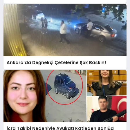
Ankara’da Değnekçi Çetelerine Şok Baskın!
İcra Takibi Nedeniyle Avukatı Katleden Sanığa