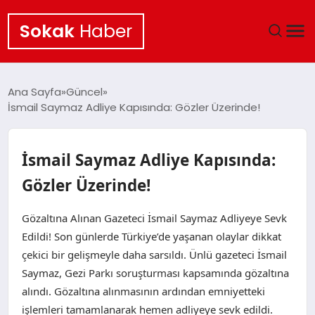
Sokak
Haber
ANA SAYFA
Ana Sayfa
Güncel
İsmail Saymaz Adliye Kapısında: Gözler Üzerinde!
EKONOMI
POLITIKA
İsmail Saymaz Adliye Kapısında:
Gözler Üzerinde!
GÜNCEL
Gözaltına Alınan Gazeteci İsmail Saymaz Adliyeye Sevk
KÜLTÜR SANAT
Edildi! Son günlerde Türkiye’de yaşanan olaylar dikkat
çekici bir gelişmeyle daha sarsıldı. Ünlü gazeteci İsmail
SAĞLIK
Saymaz, Gezi Parkı soruşturması kapsamında gözaltına
alındı. Gözaltına alınmasının ardından emniyetteki
TEKNOLOJI
işlemleri tamamlanarak hemen adliyeye sevk edildi.