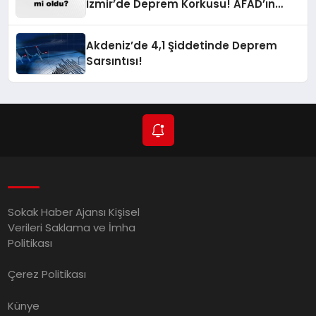
İzmir’de Deprem Korkusu! AFAD’ın
Verilerine Göre Az Önce Nerede
Sarsıntı Oldu?
Akdeniz’de 4,1 Şiddetinde Deprem
Sarsıntısı!
Sokak Haber Ajansı Kişisel
Verileri Saklama ve İmha
Politikası
Çerez Politikası
Künye