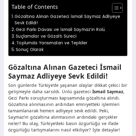
Table of Contents
Gözaltına Alınan Gazeteci İsmail Saymaz Adliyeye
Sevk Edildi!
Gezi Parkı Davası ve İsmail Saymaz’ın Rolü
Suçlamalar ve Gözaltı Süreci
Toplumda Yansımaları ve Tepkiler
Sonuç Olarak
Gözaltına Alınan Gazeteci İsmail
Saymaz Adliyeye Sevk Edildi!
Son günlerde Türkiye’de yaşanan olaylar dikkat çekici bir
gelişmeyle daha sarsıldı. Ünlü gazeteci
İsmail Saymaz
,
Gezi Parkı soruşturması kapsamında gözaltına alındı.
Gözaltına alınmasının ardından emniyetteki işlemleri
tamamlanarak hemen adliyeye sevk edildi. Peki,
Saymaz’ın gözaltına alınmasının ardındaki gerçekler
neler? Bu olay, Türkiye’deki basın özgürlüğü ve ifade
özgürlüğü tartışmalarını nasıl etkiliyor? İşte detaylar!