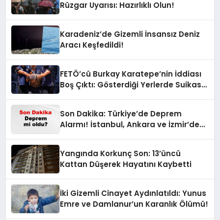
Rüzgar Uyarısı: Hazırlıklı Olun!
Karadeniz’de Gizemli İnsansız Deniz
Aracı Keşfedildi!
FETÖ’cü Burkay Karatepe’nin İddiası
Boş Çıktı: Gösterdiği Yerlerde Suikast
Timine Ait Silahlar Bulunamadı!
Son Dakika: Türkiye’de Deprem
Alarmı! İstanbul, Ankara ve İzmir’de
Son Gelişmeler
Yangında Korkunç Son: 13’üncü
Kattan Düşerek Hayatını Kaybetti
İki Gizemli Cinayet Aydınlatıldı: Yunus
Emre ve Damlanur’un Karanlık Ölümü!