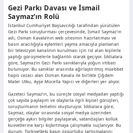
Gezi Parkı Davası ve İsmail
Saymaz’ın Rolü
İstanbul Cumhuriyet Başsavcılığı tarafından yürütülen
Gezi Parkı soruşturması çerçevesinde, İsmail Saymaz’ın
adı, Osman Kavala’nın web sitesinin hazırlanması ve
basın aracılığıyla eylemleri yayma amacıyla planlanan
bir televizyon kanalının kurulması için rol alan kişilerle
yaptığı görüşmelerle bağlantılı olarak geçiyor. İddialara
göre, Saymaz’ın Gezi Parkı sanıklarıyla yoğun irtibatı
bulunuyor. Bu sanıklar arasında ağırlaştırılmış müebbet
hapis cezası alan Osman Kavala ile birlikte Çiğdem
Mater Utku, Ayşe Mücella Yapıcı ve diğerleri yer alıyor.
Gazeteci Saymaz’ın, bu süreçte sosyal medyadan yaptığı
çok sayıda paylaşım ve olaylarla ilgili kişisel görüşleri,
soruşturmanın temelini oluşturuyor. İddialara göre,
Saymaz, olaylar sırasında sosyal medya üzerinden
gerçeğe aykırı bilgiler paylaşarak, vatandaşları kolluk
kuvvetlerine karşı kışkırtmaya çalışmakla suçlanıyor. Bu
durum, Türkiye’deki basın özgürlüğü tartışmalarını