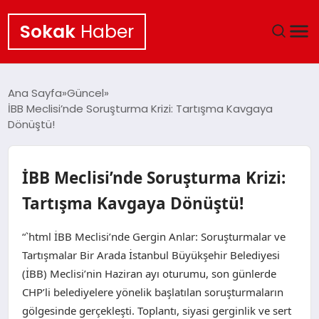
Sokak
Haber
ANA SAYFA
Ana Sayfa
Güncel
İBB Meclisi’nde Soruşturma Krizi: Tartışma Kavgaya
EKONOMI
Dönüştü!
POLITIKA
İBB Meclisi’nde Soruşturma Krizi:
GÜNCEL
Tartışma Kavgaya Dönüştü!
KÜLTÜR SANAT
“`html İBB Meclisi’nde Gergin Anlar: Soruşturmalar ve
Tartışmalar Bir Arada İstanbul Büyükşehir Belediyesi
SAĞLIK
(İBB) Meclisi’nin Haziran ayı oturumu, son günlerde
CHP’li belediyelere yönelik başlatılan soruşturmaların
TEKNOLOJI
gölgesinde gerçekleşti. Toplantı, siyasi gerginlik ve sert