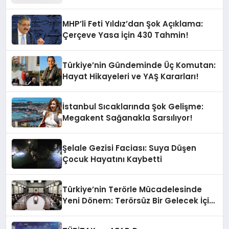
Verilerine Göre En Son Hangi İllerde
Sallandı?
MHP’li Feti Yıldız’dan Şok Açıklama:
Çerçeve Yasa İçin 430 Tahmin!
Türkiye’nin Gündeminde Üç Komutan:
Hayat Hikayeleri ve YAŞ Kararları!
İstanbul Sıcaklarında Şok Gelişme:
Megakent Sağanakla Sarsılıyor!
Şelale Gezisi Faciası: Suya Düşen
Çocuk Hayatını Kaybetti
Türkiye’nin Terörle Mücadelesinde
Yeni Dönem: Terörsüz Bir Gelecek İçin
Adımlar Atılıyor