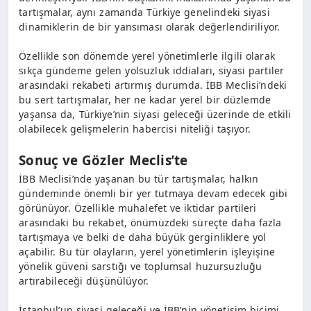
tartışmalar, aynı zamanda Türkiye genelindeki siyasi
dinamiklerin de bir yansıması olarak değerlendiriliyor.
Özellikle son dönemde yerel yönetimlerle ilgili olarak
sıkça gündeme gelen yolsuzluk iddiaları, siyasi partiler
arasındaki rekabeti artırmış durumda. İBB Meclisi’ndeki
bu sert tartışmalar, her ne kadar yerel bir düzlemde
yaşansa da, Türkiye’nin siyasi geleceği üzerinde de etkili
olabilecek gelişmelerin habercisi niteliği taşıyor.
Sonuç ve Gözler Meclis’te
İBB Meclisi’nde yaşanan bu tür tartışmalar, halkın
gündeminde önemli bir yer tutmaya devam edecek gibi
görünüyor. Özellikle muhalefet ve iktidar partileri
arasındaki bu rekabet, önümüzdeki süreçte daha fazla
tartışmaya ve belki de daha büyük gerginliklere yol
açabilir. Bu tür olayların, yerel yönetimlerin işleyişine
yönelik güveni sarstığı ve toplumsal huzursuzluğu
artırabileceği düşünülüyor.
İstanbul’un siyasi geleceği ve İBB’nin yönetişim biçimi,