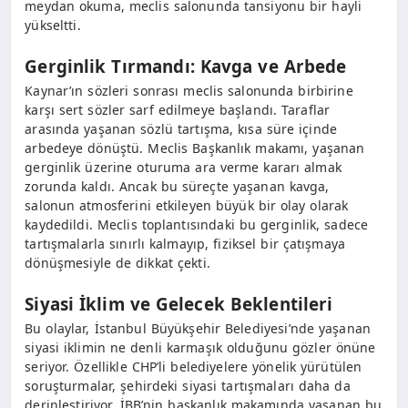
meydan okuma, meclis salonunda tansiyonu bir hayli
yükseltti.
Gerginlik Tırmandı: Kavga ve Arbede
Kaynar’ın sözleri sonrası meclis salonunda birbirine
karşı sert sözler sarf edilmeye başlandı. Taraflar
arasında yaşanan sözlü tartışma, kısa süre içinde
arbedeye dönüştü. Meclis Başkanlık makamı, yaşanan
gerginlik üzerine oturuma ara verme kararı almak
zorunda kaldı. Ancak bu süreçte yaşanan kavga,
salonun atmosferini etkileyen büyük bir olay olarak
kaydedildi. Meclis toplantısındaki bu gerginlik, sadece
tartışmalarla sınırlı kalmayıp, fiziksel bir çatışmaya
dönüşmesiyle de dikkat çekti.
Siyasi İklim ve Gelecek Beklentileri
Bu olaylar, İstanbul Büyükşehir Belediyesi’nde yaşanan
siyasi iklimin ne denli karmaşık olduğunu gözler önüne
seriyor. Özellikle CHP’li belediyelere yönelik yürütülen
soruşturmalar, şehirdeki siyasi tartışmaları daha da
derinleştiriyor. İBB’nin başkanlık makamında yaşanan bu