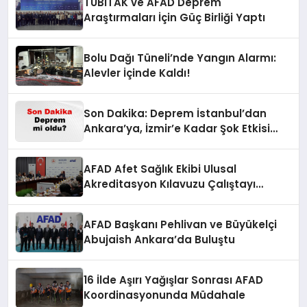
TÜBİTAK ve AFAD Deprem
Araştırmaları İçin Güç Birliği Yaptı
Bolu Dağı Tüneli’nde Yangın Alarmı:
Alevler İçinde Kaldı!
Son Dakika: Deprem İstanbul’dan
Ankara’ya, İzmir’e Kadar Şok Etkisi
Yarattı! AFAD’ın Verileriyle Sarsıcı
Gelişmeler 6 Ağustos 2026
AFAD Afet Sağlık Ekibi Ulusal
Akreditasyon Kılavuzu Çalıştayı
Düzenlendi
AFAD Başkanı Pehlivan ve Büyükelçi
Abujaish Ankara’da Buluştu
16 İlde Aşırı Yağışlar Sonrası AFAD
Koordinasyonunda Müdahale