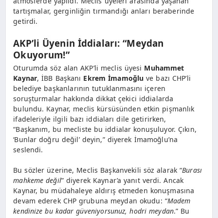
atmosferde yapıldı. Meclis üyeleri arasında yaşanan
tartışmalar, gerginliğin tırmandığı anları beraberinde
getirdi.
AKP’li Üyenin İddiaları: “Meydan
Okuyorum!”
Oturumda söz alan AKP’li meclis üyesi
Muhammet
Kaynar
, İBB Başkanı
Ekrem İmamoğlu
ve bazı CHP’li
belediye başkanlarının tutuklanmasını içeren
soruşturmalar hakkında dikkat çekici iddialarda
bulundu. Kaynar, meclis kürsüsünden etkin pişmanlık
ifadeleriyle ilgili bazı iddiaları dile getirirken,
“Başkanım, bu mecliste bu iddialar konuşuluyor. Çıkın,
‘Bunlar doğru değil’ deyin,” diyerek İmamoğlu’na
seslendi.
Bu sözler üzerine, Meclis Başkanvekili söz alarak “
Burası
mahkeme değil
” diyerek Kaynar’a yanıt verdi. Ancak
Kaynar, bu müdahaleye aldırış etmeden konuşmasına
devam ederek CHP grubuna meydan okudu: “
Madem
kendinize bu kadar güveniyorsunuz, hodri meydan
.” Bu