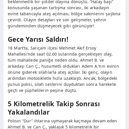
beklenmedik bir şiddet olayına dönüştü. “Halay başı”
konusunda yaşanan tartışma sonrası, iki arkadaşın
evine tabancayla ateş açılması, bölge sakinlerini şaşkına
çevirdi. Olayın detayları ve son gelişmeler, şehrin
gündeminden düşmeyecek gibi görünüyor!
Gece Yarısı Saldırı!
18 Mart’ta, Sarıçam ilçesi Mehmet Akif Ersoy
Mahallesi’nde saat 02.00 sularında gerçekleşen olay,
tüm mahallede paniğe neden oldu. Ahmet B. ve
arkadaşı Can Ç., husumetli oldukları Adem A.’nın evinin
önüne giderek silahlarla ateş açtılar. İki genç, olayın
ardından motosikletle hızla uzaklaştı. Ancak, bölgedeki
yunus polisi, silah seslerini duyduktan sonra harekete
geçti ve şüphelilerin peşine düştü.
5 Kilometrelik Takip Sonrası
Yakalandılar
Polisin “Dur” ihtarına uymayarak kaçmaya devam eden
Ahmet B. ve Can Ç., yaklaşık 5 kilometrelik bir