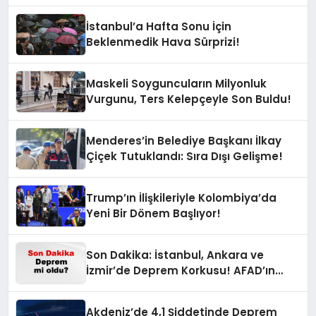
İstanbul’a Hafta Sonu İçin
Beklenmedik Hava Sürprizi!
Maskeli Soyguncuların Milyonluk
Vurgunu, Ters Kelepçeyle Son Buldu!
Menderes’in Belediye Başkanı İlkay
Çiçek Tutuklandı: Sıra Dışı Gelişme!
Trump’ın İlişkileriyle Kolombiya’da
Yeni Bir Dönem Başlıyor!
Son Dakika: İstanbul, Ankara ve
İzmir’de Deprem Korkusu! AFAD’ın
Verilerine Göre Az Önce Nerede
Sarsıntı Oldu?
Akdeniz’de 4,1 Şiddetinde Deprem