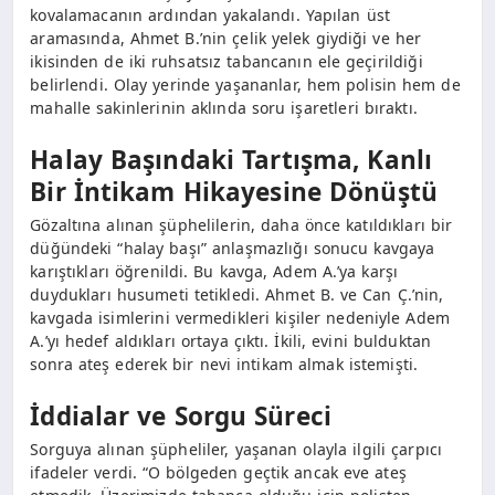
kovalamacanın ardından yakalandı. Yapılan üst
aramasında, Ahmet B.’nin çelik yelek giydiği ve her
ikisinden de iki ruhsatsız tabancanın ele geçirildiği
belirlendi. Olay yerinde yaşananlar, hem polisin hem de
mahalle sakinlerinin aklında soru işaretleri bıraktı.
Halay Başındaki Tartışma, Kanlı
Bir İntikam Hikayesine Dönüştü
Gözaltına alınan şüphelilerin, daha önce katıldıkları bir
düğündeki “halay başı” anlaşmazlığı sonucu kavgaya
karıştıkları öğrenildi. Bu kavga, Adem A.’ya karşı
duydukları husumeti tetikledi. Ahmet B. ve Can Ç.’nin,
kavgada isimlerini vermedikleri kişiler nedeniyle Adem
A.’yı hedef aldıkları ortaya çıktı. İkili, evini bulduktan
sonra ateş ederek bir nevi intikam almak istemişti.
İddialar ve Sorgu Süreci
Sorguya alınan şüpheliler, yaşanan olayla ilgili çarpıcı
ifadeler verdi. “O bölgeden geçtik ancak eve ateş