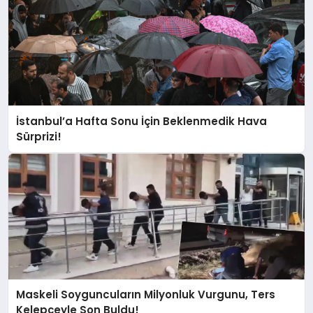
İstanbul’a Hafta Sonu İçin Beklenmedik Hava
Sürprizi!
Maskeli Soyguncuların Milyonluk Vurgunu, Ters
Kelepçeyle Son Buldu!