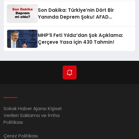
Son Dakika: Türkiye’nin Dört Bir
Yanında Deprem Şoku! AFAD
Verilerine Göre En Son Hangi İllerde
Sallandı?
MHP’li Feti Yıldız’dan Şok Açıklama:
Çerçeve Yasa İçin 430 Tahmin!
Sokak Haber Ajansı Kişisel
Verileri Saklama ve İmha
Politikası
Çerez Politikası