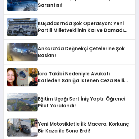
Sarsıntısı!
Kuşadası’nda Şok Operasyon: Yeni
Partili Milletvekilinin Kızı ve Damadı
Gözaltında!
Ankara’da Değnekçi Çetelerine Şok
Baskın!
İcra Takibi Nedeniyle Avukatı
Katleden Sanığa İstenen Ceza Belli
Oldu!
Eğitim Uçağı Sert İniş Yaptı: Öğrenci
Pilot Yaralandı!
Yeni Motosikletle İlk Macera, Korkunç
Bir Kaza ile Sona Erdi!