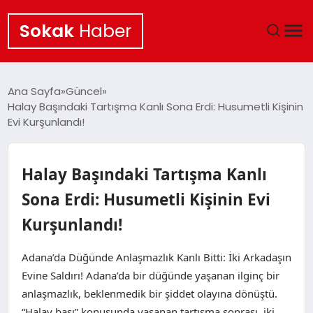
Sokak
Haber
ANA SAYFA
Ana Sayfa
Güncel
Halay Başındaki Tartışma Kanlı Sona Erdi: Husumetli Kişinin
EKONOMI
Evi Kurşunlandı!
POLITIKA
Halay Başındaki Tartışma Kanlı
GÜNCEL
Sona Erdi: Husumetli Kişinin Evi
Kurşunlandı!
KÜLTÜR SANAT
Adana’da Düğünde Anlaşmazlık Kanlı Bitti: İki Arkadaşın
SAĞLIK
Evine Saldırı! Adana’da bir düğünde yaşanan ilginç bir
anlaşmazlık, beklenmedik bir şiddet olayına dönüştü.
TEKNOLOJI
“Halay başı” konusunda yaşanan tartışma sonrası, iki