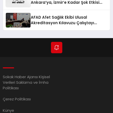
Ankara’ya, İzmir’e Kadar Şok Etkisi
Yarattı! AFAD’ın Verileriyle Sarsıcı
Gelişmeler 6 Ağustos 2026
AFAD Afet Sağlık Ekibi Ulusal
Akreditasyon Kılavuzu Çalıştayı
Düzenlendi
Sokak Haber Ajansı Kişisel
Verileri Saklama ve İmha
Politikası
Çerez Politikası
Künye