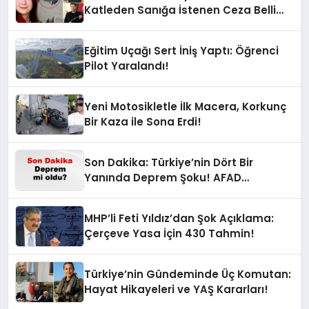
Katleden Sanığa İstenen Ceza Belli
Oldu!
Eğitim Uçağı Sert İniş Yaptı: Öğrenci
Pilot Yaralandı!
Yeni Motosikletle İlk Macera, Korkunç
Bir Kaza ile Sona Erdi!
Son Dakika: Türkiye’nin Dört Bir
Yanında Deprem Şoku! AFAD
Verilerine Göre En Son Hangi İllerde
Sallandı?
MHP’li Feti Yıldız’dan Şok Açıklama:
Çerçeve Yasa İçin 430 Tahmin!
Türkiye’nin Gündeminde Üç Komutan:
Hayat Hikayeleri ve YAŞ Kararları!