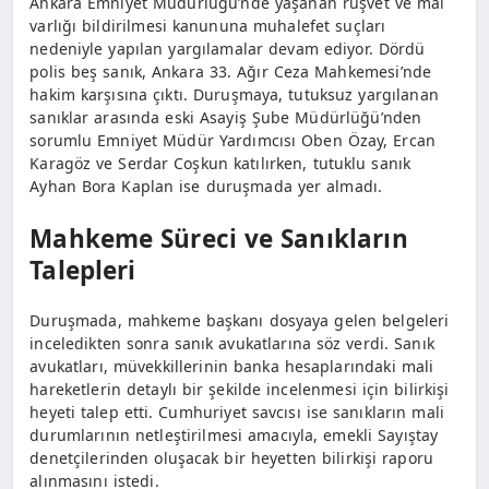
Ankara Emniyet Müdürlüğü’nde yaşanan rüşvet ve mal
varlığı bildirilmesi kanununa muhalefet suçları
nedeniyle yapılan yargılamalar devam ediyor. Dördü
polis beş sanık, Ankara 33. Ağır Ceza Mahkemesi’nde
hakim karşısına çıktı. Duruşmaya, tutuksuz yargılanan
sanıklar arasında eski Asayiş Şube Müdürlüğü’nden
sorumlu Emniyet Müdür Yardımcısı Oben Özay, Ercan
Karagöz ve Serdar Coşkun katılırken, tutuklu sanık
Ayhan Bora Kaplan ise duruşmada yer almadı.
Mahkeme Süreci ve Sanıkların
Talepleri
Duruşmada, mahkeme başkanı dosyaya gelen belgeleri
inceledikten sonra sanık avukatlarına söz verdi. Sanık
avukatları, müvekkillerinin banka hesaplarındaki mali
hareketlerin detaylı bir şekilde incelenmesi için bilirkişi
heyeti talep etti. Cumhuriyet savcısı ise sanıkların mali
durumlarının netleştirilmesi amacıyla, emekli Sayıştay
denetçilerinden oluşacak bir heyetten bilirkişi raporu
alınmasını istedi.