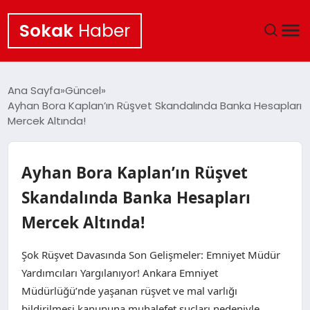
Sokak
Haber
ANA SAYFA
Ana Sayfa
Güncel
Ayhan Bora Kaplan’ın Rüşvet Skandalında Banka Hesapları
EKONOMI
Mercek Altında!
POLITIKA
Ayhan Bora Kaplan’ın Rüşvet
GÜNCEL
Skandalında Banka Hesapları
Mercek Altında!
KÜLTÜR SANAT
Şok Rüşvet Davasında Son Gelişmeler: Emniyet Müdür
SAĞLIK
Yardımcıları Yargılanıyor! Ankara Emniyet
Müdürlüğü’nde yaşanan rüşvet ve mal varlığı
TEKNOLOJI
bildirilmesi kanununa muhalefet suçları nedeniyle