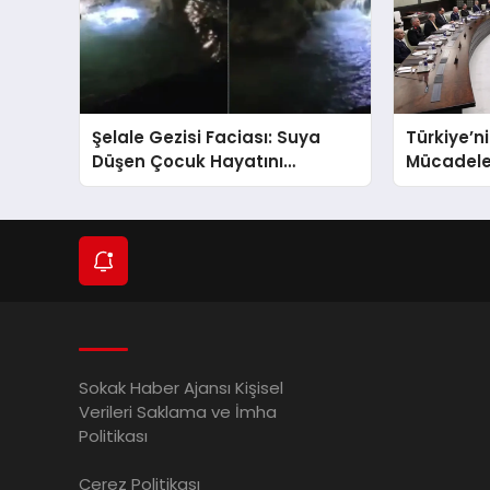
Şelale Gezisi Faciası: Suya
Türkiye’n
Düşen Çocuk Hayatını
Mücadele
Kaybetti
Terörsüz 
Adımlar At
Sokak Haber Ajansı Kişisel
Verileri Saklama ve İmha
Politikası
Çerez Politikası