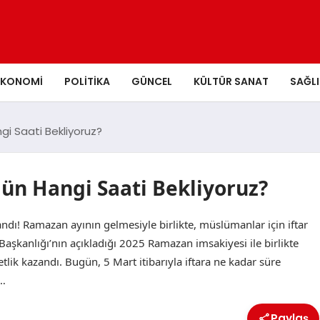
EKONOMI
POLITIKA
GÜNCEL
KÜLTÜR SANAT
SAĞLI
i Saati Bekliyoruz?
ün Hangi Saati Bekliyoruz?
andı! Ramazan ayının gelmesiyle birlikte, müslümanlar için iftar
Başkanlığı’nın açıkladığı 2025 Ramazan imsakiyesi ile birlikte
etlik kazandı. Bugün, 5 Mart itibarıyla iftara ne kadar süre
i…
Paylaş