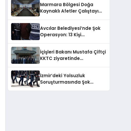
Marmara Bölgesi Doğa
Kaynaklı Afetler Çalıştayı
Başladı
Avcılar Belediyesi’nde Şok
Operasyon: 13 Kişi
Gözaltında!
İçişleri Bakanı Mustafa Çiftçi
KKTC ziyaretinde
temaslarda bulundu
İzmir’deki Yolsuzluk
Soruşturmasında Şok
Gözaltılar: Veli Ağbaba’nın
Ağabeyi de Dahil!