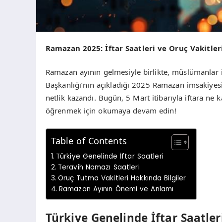
Ramazan 2025: İftar Saatleri ve Oruç Vakitleri
Ramazan ayının gelmesiyle birlikte, müslümanlar iç
Başkanlığı’nın açıkladığı 2025 Ramazan imsakiyesi i
netlik kazandı. Bugün, 5 Mart itibarıyla iftara ne k
öğrenmek için okumaya devam edin!
Table of Contents
Türkiye Genelinde İftar Saatleri
Teravih Namazı Saatleri
Oruç Tutma Vakitleri Hakkında Bilgiler
Ramazan Ayının Önemi ve Anlamı
Türkiye Genelinde İftar Saatler