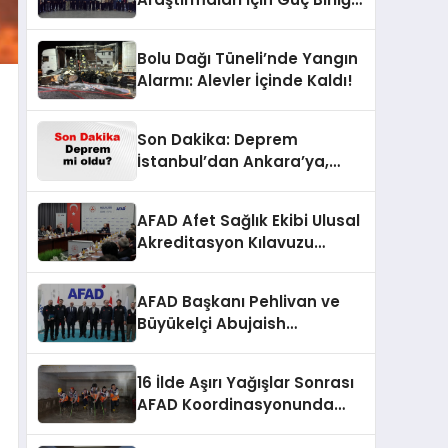
Yaptı
Bolu Dağı Tüneli’nde Yangın
Alarmı: Alevler İçinde Kaldı!
Son Dakika: Deprem
İstanbul’dan Ankara’ya,
İzmir’e Kadar Şok Etkisi
Yarattı! AFAD’ın Verileriyle
AFAD Afet Sağlık Ekibi Ulusal
Sarsıcı Gelişmeler 6 Ağustos
Akreditasyon Kılavuzu
2026
Çalıştayı Düzenlendi
AFAD Başkanı Pehlivan ve
Büyükelçi Abujaish
Ankara’da Buluştu
16 İlde Aşırı Yağışlar Sonrası
AFAD Koordinasyonunda
Müdahale