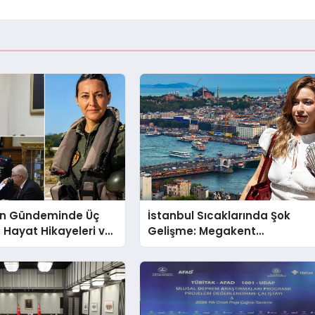
nin Gündeminde Üç
İstanbul Sıcaklarında Şok
Hayat Hikayeleri ve
Gelişme: Megakent
ları!
Sağanakla Sarsılıyor!