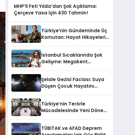
MHP’li Feti Yıldız’dan Şok Açıklama:
Çerçeve Yasa İçin 430 Tahmin!
Türkiye’nin Gündeminde Üç
Komutan: Hayat Hikayeleri
ve YAŞ Kararları!
İstanbul Sıcaklarında Şok
Gelişme: Megakent
Sağanakla Sarsılıyor!
Şelale Gezisi Faciası: Suya
Düşen Çocuk Hayatını
Kaybetti
Türkiye’nin Terörle
Mücadelesinde Yeni Dönem:
Terörsüz Bir Gelecek İçin
Adımlar Atılıyor
TÜBİTAK ve AFAD Deprem
Araştırmaları İçin Güç Birliği