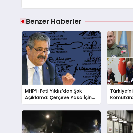
Benzer Haberler
MHP’li Feti Yıldız’dan Şok
Türkiye’
Açıklama: Çerçeve Yasa İçin
Komutan: 
430 Tahmin!
YAŞ Karar