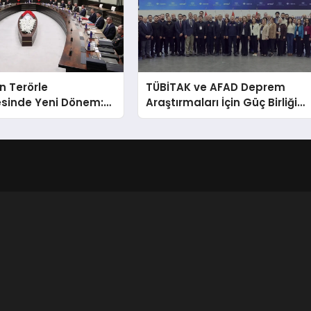
in Terörle
TÜBİTAK ve AFAD Deprem
sinde Yeni Dönem:
Araştırmaları İçin Güç Birliği
Bir Gelecek İçin
Yaptı
ılıyor