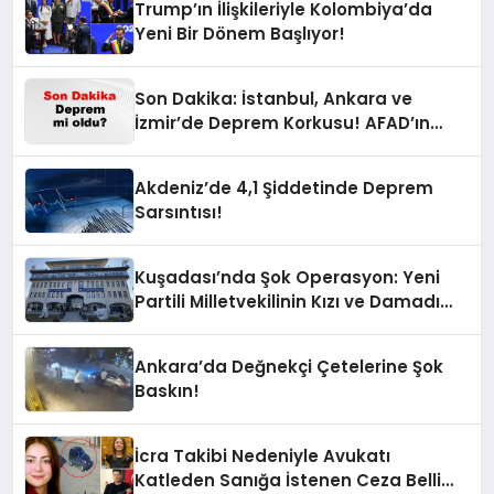
Trump’ın İlişkileriyle Kolombiya’da
Yeni Bir Dönem Başlıyor!
Son Dakika: İstanbul, Ankara ve
İzmir’de Deprem Korkusu! AFAD’ın
Verilerine Göre Az Önce Nerede
Sarsıntı Oldu?
Akdeniz’de 4,1 Şiddetinde Deprem
Sarsıntısı!
Kuşadası’nda Şok Operasyon: Yeni
Partili Milletvekilinin Kızı ve Damadı
Gözaltında!
Ankara’da Değnekçi Çetelerine Şok
Baskın!
İcra Takibi Nedeniyle Avukatı
Katleden Sanığa İstenen Ceza Belli