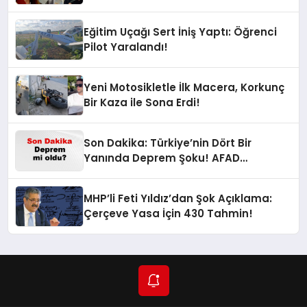
Oldu!
Eğitim Uçağı Sert İniş Yaptı: Öğrenci
Pilot Yaralandı!
Yeni Motosikletle İlk Macera, Korkunç
Bir Kaza ile Sona Erdi!
Son Dakika: Türkiye’nin Dört Bir
Yanında Deprem Şoku! AFAD
Verilerine Göre En Son Hangi İllerde
Sallandı?
MHP’li Feti Yıldız’dan Şok Açıklama:
Çerçeve Yasa İçin 430 Tahmin!