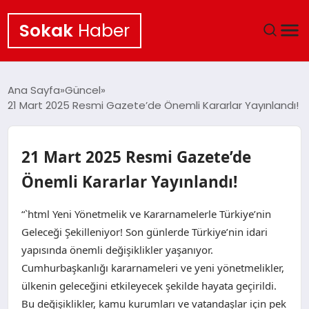
Sokak
Haber
ANA SAYFA
Ana Sayfa
Güncel
21 Mart 2025 Resmi Gazete’de Önemli Kararlar Yayınlandı!
EKONOMI
POLITIKA
21 Mart 2025 Resmi Gazete’de
Önemli Kararlar Yayınlandı!
GÜNCEL
“`html Yeni Yönetmelik ve Kararnamelerle Türkiye’nin
KÜLTÜR SANAT
Geleceği Şekilleniyor! Son günlerde Türkiye’nin idari
yapısında önemli değişiklikler yaşanıyor.
SAĞLIK
Cumhurbaşkanlığı kararnameleri ve yeni yönetmelikler,
ülkenin geleceğini etkileyecek şekilde hayata geçirildi.
TEKNOLOJI
Bu değişiklikler, kamu kurumları ve vatandaşlar için pek