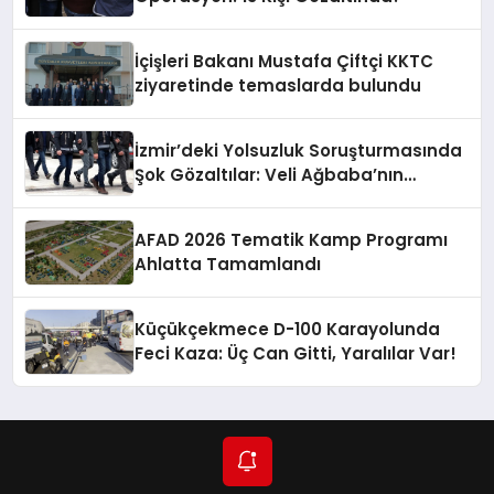
İçişleri Bakanı Mustafa Çiftçi KKTC
ziyaretinde temaslarda bulundu
İzmir’deki Yolsuzluk Soruşturmasında
Şok Gözaltılar: Veli Ağbaba’nın
Ağabeyi de Dahil!
AFAD 2026 Tematik Kamp Programı
Ahlatta Tamamlandı
Küçükçekmece D-100 Karayolunda
Feci Kaza: Üç Can Gitti, Yaralılar Var!