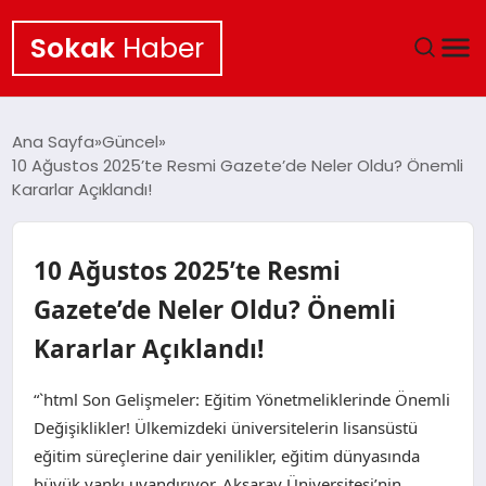
Sokak
Haber
ANA SAYFA
Ana Sayfa
Güncel
10 Ağustos 2025’te Resmi Gazete’de Neler Oldu? Önemli
EKONOMI
Kararlar Açıklandı!
POLITIKA
10 Ağustos 2025’te Resmi
GÜNCEL
Gazete’de Neler Oldu? Önemli
Kararlar Açıklandı!
KÜLTÜR SANAT
“`html Son Gelişmeler: Eğitim Yönetmeliklerinde Önemli
SAĞLIK
Değişiklikler! Ülkemizdeki üniversitelerin lisansüstü
eğitim süreçlerine dair yenilikler, eğitim dünyasında
TEKNOLOJI
büyük yankı uyandırıyor. Aksaray Üniversitesi’nin