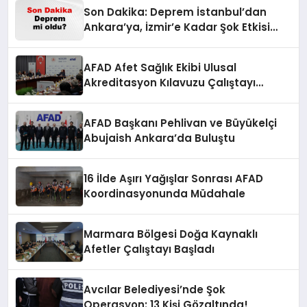
Son Dakika: Deprem İstanbul’dan
Ankara’ya, İzmir’e Kadar Şok Etkisi
Yarattı! AFAD’ın Verileriyle Sarsıcı
Gelişmeler 6 Ağustos 2026
AFAD Afet Sağlık Ekibi Ulusal
Akreditasyon Kılavuzu Çalıştayı
Düzenlendi
AFAD Başkanı Pehlivan ve Büyükelçi
Abujaish Ankara’da Buluştu
16 İlde Aşırı Yağışlar Sonrası AFAD
Koordinasyonunda Müdahale
Marmara Bölgesi Doğa Kaynaklı
Afetler Çalıştayı Başladı
Avcılar Belediyesi’nde Şok
Operasyon: 13 Kişi Gözaltında!