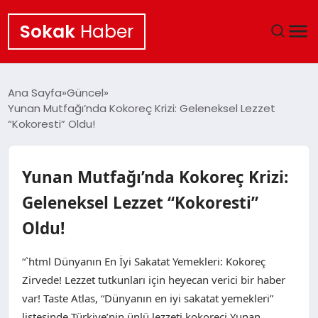
Sokak
Haber
ANA SAYFA
Ana Sayfa
Güncel
Yunan Mutfağı’nda Kokoreç Krizi: Geleneksel Lezzet
EKONOMI
“Kokoresti” Oldu!
POLITIKA
Yunan Mutfağı’nda Kokoreç Krizi:
GÜNCEL
Geleneksel Lezzet “Kokoresti”
Oldu!
KÜLTÜR SANAT
“`html Dünyanın En İyi Sakatat Yemekleri: Kokoreç
SAĞLIK
Zirvede! Lezzet tutkunları için heyecan verici bir haber
var! Taste Atlas, “Dünyanın en iyi sakatat yemekleri”
TEKNOLOJI
listesinde Türkiye’nin ünlü lezzeti kokoreçi Yunan