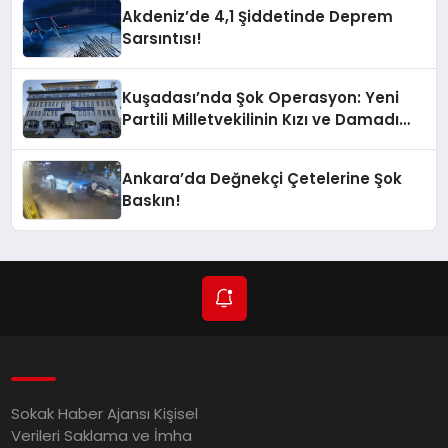
Sarsıntı Oldu?
Akdeniz’de 4,1 Şiddetinde Deprem
Sarsıntısı!
Kuşadası’nda Şok Operasyon: Yeni
Partili Milletvekilinin Kızı ve Damadı
Gözaltında!
Ankara’da Değnekçi Çetelerine Şok
Baskın!
Sokak Haber Ajansı Kişisel
Verileri Saklama ve İmha