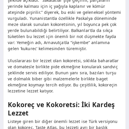
şekilde açıkladı. “Sakatatlar şişe geçirilir, parçaların
yerinde kalması için iç yağıyla kaplanır ve kömür
ateşinde pişirilir.” diyerek, bu eski ve geleneksel yöntemi
vurguladı. Yunanistan’da özellikle Paskalya döneminde
meze olarak sunulan kokoretsinin, yıl boyunca pek çok
yerde bulunabildiği belirtiliyor. Balkanlar’da da sıkça
tüketilen bu lezzet için önemli bir not düşmekte fayda
var: Yemeğin adı, Arnavutça’da “işkembe” anlamına
gelen ‘kukurec’ kelimesinden türemiştir.
Uluslararası bir lezzet olan kokoretsi, sıklıkla baharatlar
ve domatesle birlikte pide ekmeğine konularak sandviç
şeklinde servis ediliyor. Bunun yanı sıra, bazıları turşu
ve dolmalık biber gibi malzemelerle birlikte baget
ekmeğine koymayı tercih ediyor. Bu çeşitlilik, kokoreçin
lezzetine lezzet katıyor.
Kokoreç ve Kokoretsi: İki Kardeş
Lezzet
Listeye giren bir diğer önemli lezzet ise Türk versiyonu
olan kokoreç. Taste Atlas, bu lezzeti ayrı bir başlık