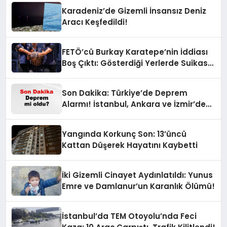
Karadeniz’de Gizemli İnsansız Deniz
Aracı Keşfedildi!
FETÖ’cü Burkay Karatepe’nin İddiası
Boş Çıktı: Gösterdiği Yerlerde Suikast
Timine Ait Silahlar Bulunamadı!
Son Dakika: Türkiye’de Deprem
Alarmı! İstanbul, Ankara ve İzmir’de
Son Gelişmeler
Yangında Korkunç Son: 13’üncü
Kattan Düşerek Hayatını Kaybetti
İki Gizemli Cinayet Aydınlatıldı: Yunus
Emre ve Damlanur’un Karanlık Ölümü!
İstanbul’da TEM Otoyolu’nda Feci