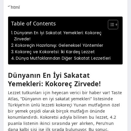
“`html
Table of Contents
Dünyanın En İyi Sakatat Yemekleri: Kokoreç
Zirvede!
Kokoreçin Hazırlanışı: Geleneksel Yöntemler
Kokoreç ve Kokoretsi: İki Kardeş Lezzet
Dünya Mutfaklarından Diğer Sakatat Lezzetleri
Dünyanın En İyi Sakatat
Yemekleri: Kokoreç Zirvede!
Lezzet tutkunları için heyecan verici bir haber var! Taste
Atlas, “Dünyanın en iyi sakatat yemekleri” listesinde
Türkiye’nin ünlü lezzeti kokoreçi Yunan mutfağının özel
bir yemek çeşidi olarak birçok mutfağın önünde
konumlandırdı. Kokoretsi adıyla bilinen bu lezzet, 4.2
puanla listenin ikinci sırasında yer alırken, Peru’nun
dana kalbi şişi ise ilk sırada bulunuyor. Bu sonuç,