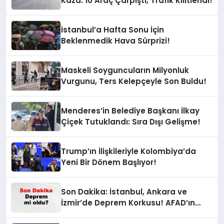
Kaza: 10 Araç Çarpıştı, Trafik Kilitlendi!
İstanbul’a Hafta Sonu İçin
Beklenmedik Hava Sürprizi!
Maskeli Soyguncuların Milyonluk
Vurgunu, Ters Kelepçeyle Son Buldu!
Menderes’in Belediye Başkanı İlkay
Çiçek Tutuklandı: Sıra Dışı Gelişme!
Trump’ın İlişkileriyle Kolombiya’da
Yeni Bir Dönem Başlıyor!
Son Dakika: İstanbul, Ankara ve
İzmir’de Deprem Korkusu! AFAD’ın
Verilerine Göre Az Önce Nerede