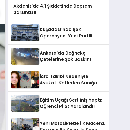
Akdeniz’de 4,1 Şiddetinde Deprem
Sarsıntısı!
Kuşadası’nda Şok
Operasyon: Yeni Partili
Milletvekilinin Kızı ve Damadı
Gözaltında!
Ankara’da Değnekçi
Çetelerine Şok Baskın!
İcra Takibi Nedeniyle
Avukatı Katleden Sanığa
İstenen Ceza Belli Oldu!
Eğitim Uçağı Sert İniş Yaptı:
Öğrenci Pilot Yaralandı!
Yeni Motosikletle İlk Macera,
Korkunç Bir Kaza ile Sona