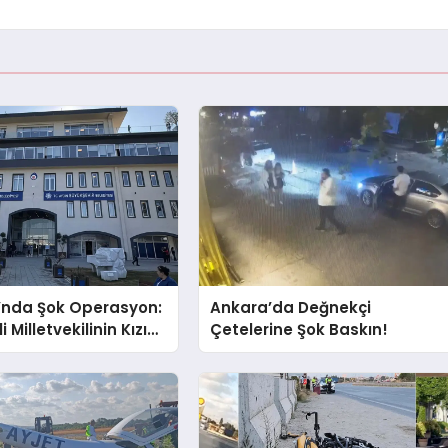
’nda Şok Operasyon:
Ankara’da Değnekçi
i Milletvekilinin Kızı
Çetelerine Şok Baskın!
ı Gözaltında!