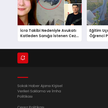
İcra Takibi Nedeniyle Avukatı
Eğitim Uça
Katleden Sanığa İstenen Ceza
Öğrenci P
Belli Oldu!
Sokak Haber Ajansı Kişisel
Verileri Saklama ve İmha
Politikası
Çerez Politikası