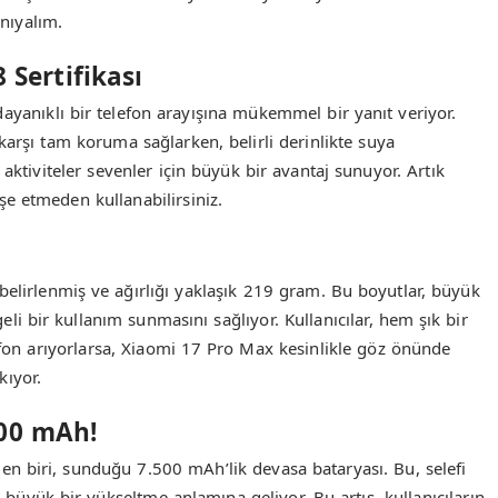
nıyalım.
 Sertifikası
dayanıklı bir telefon arayışına mükemmel bir yanıt veriyor.
e karşı tam koruma sağlarken, belirli derinlikte suya
aktiviteler sevenler için büyük bir avantaj sunuyor. Artık
e etmeden kullanabilirsiniz.
belirlenmiş ve ağırlığı yaklaşık 219 gram. Bu boyutlar, büyük
i bir kullanım sunmasını sağlıyor. Kullanıcılar, hem şık bir
on arıyorlarsa, Xiaomi 17 Pro Max kesinlikle göz önünde
kıyor.
500 mAh!
den biri, sunduğu 7.500 mAh’lik devasa bataryası. Bu, selefi
büyük bir yükseltme anlamına geliyor. Bu artış, kullanıcıların