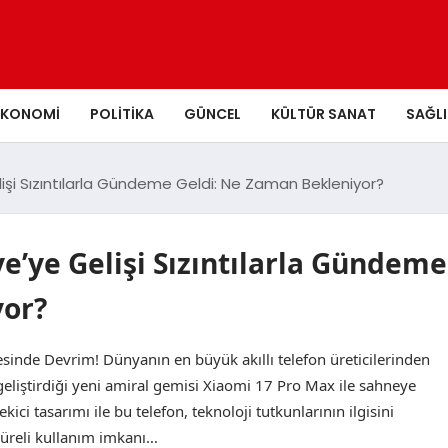
EKONOMI
POLITIKA
GÜNCEL
KÜLTÜR SANAT
SAĞLI
elişi Sızıntılarla Gündeme Geldi: Ne Zaman Bekleniyor?
ye’ye Gelişi Sızıntılarla Gündeme
yor?
esinde Devrim! Dünyanın en büyük akıllı telefon üreticilerinden
k geliştirdiği yeni amiral gemisi Xiaomi 17 Pro Max ile sahneye
kici tasarımı ile bu telefon, teknoloji tutkunlarının ilgisini
süreli kullanım imkanı…