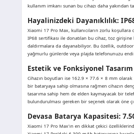
kullanım imkanı sunan bu cihazı daha yakından ta
Hayalinizdeki Dayanıklılık: IP68
Xiaomi 17 Pro Max, kullanıcıların zorlu koşullara 
IP68 sertifikası ile donatılan bu cihaz, toz girişin
daldırmalara da dayanabiliyor. Bu özellik, outdoor 
yağmurlu günlerde veya plajda telefonunuzu endiş
Estetik ve Fonksiyonel Tasarım
Cihazın boyutları ise 162.9 × 77.6 × 8 mm olarak 
bir bataryaya sahip olmasına rağmen cihazın dengel
tasarıma sahip hem de elden kaymayacak bir telef
bulundurulması gereken bir seçenek olarak öne çı
Devasa Batarya Kapasitesi: 7.
Xiaomi 17 Pro Max’ın en dikkat çekici özelliklerin
Xiaomi 17 Pro’daki 6.300 mAh bataryasına kıyasla 