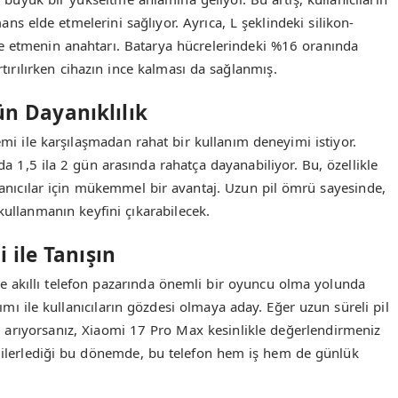
s elde etmelerini sağlıyor. Ayrıca, L şeklindeki silikon-
de etmenin anahtarı. Batarya hücrelerindeki %16 oranında
tırılırken cihazın ince kalması da sağlanmış.
ün Dayanıklılık
lemi ile karşılaşmadan rahat bir kullanım deneyimi istiyor.
 1,5 ila 2 gün arasında rahatça dayanabiliyor. Bu, özellikle
anıcılar için mükemmel bir avantaj. Uzun pil ömrü sayesinde,
kullanmanın keyfini çıkarabilecek.
 ile Tanışın
le akıllı telefon pazarında önemli bir oyuncu olma yolunda
arımı ile kullanıcıların gözdesi olmaya aday. Eğer uzun süreli pil
n arıyorsanız, Xiaomi 17 Pro Max kesinlikle değerlendirmeniz
a ilerlediği bu dönemde, bu telefon hem iş hem de günlük