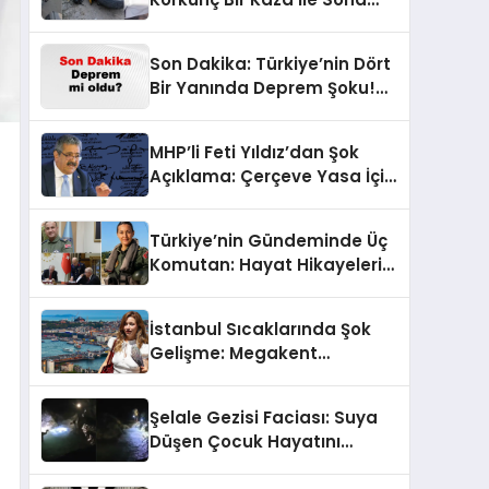
Erdi!
Son Dakika: Türkiye’nin Dört
Bir Yanında Deprem Şoku!
AFAD Verilerine Göre En Son
Hangi İllerde Sallandı?
MHP’li Feti Yıldız’dan Şok
Açıklama: Çerçeve Yasa İçin
430 Tahmin!
Türkiye’nin Gündeminde Üç
Komutan: Hayat Hikayeleri
ve YAŞ Kararları!
İstanbul Sıcaklarında Şok
Gelişme: Megakent
Sağanakla Sarsılıyor!
Şelale Gezisi Faciası: Suya
Düşen Çocuk Hayatını
Kaybetti