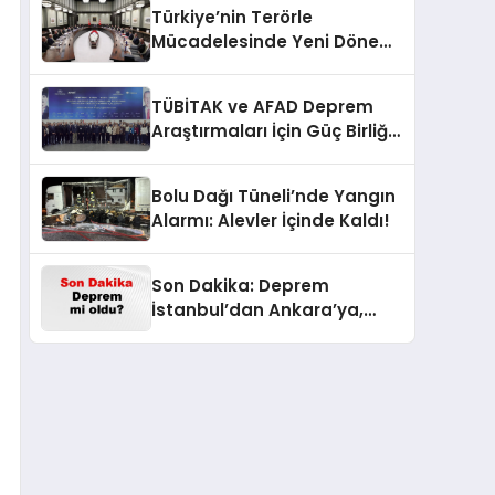
Türkiye’nin Terörle
Mücadelesinde Yeni Dönem:
Terörsüz Bir Gelecek İçin
Adımlar Atılıyor
TÜBİTAK ve AFAD Deprem
Araştırmaları İçin Güç Birliği
Yaptı
Bolu Dağı Tüneli’nde Yangın
Alarmı: Alevler İçinde Kaldı!
Son Dakika: Deprem
İstanbul’dan Ankara’ya,
İzmir’e Kadar Şok Etkisi
Yarattı! AFAD’ın Verileriyle
Sarsıcı Gelişmeler 6 Ağustos
2026