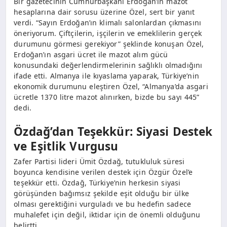
Bir gazetecinin Cumhurbaşkanı Erdoğan’ın mazot
hesaplarına dair sorusu üzerine Özel, sert bir yanıt
verdi. “Sayın Erdoğan’ın klimalı salonlardan çıkmasını
öneriyorum. Çiftçilerin, işçilerin ve emeklilerin gerçek
durumunu görmesi gerekiyor” şeklinde konuşan Özel,
Erdoğan’ın asgari ücret ile mazot alım gücü
konusundaki değerlendirmelerinin sağlıklı olmadığını
ifade etti. Almanya ile kıyaslama yaparak, Türkiye’nin
ekonomik durumunu eleştiren Özel, “Almanya’da asgari
ücretle 1370 litre mazot alınırken, bizde bu sayı 445”
dedi.
Özdağ’dan Teşekkür: Siyasi Destek
ve Eşitlik Vurgusu
Zafer Partisi lideri Ümit Özdağ, tutukluluk süresi
boyunca kendisine verilen destek için Özgür Özel’e
teşekkür etti. Özdağ, Türkiye’nin herkesin siyasi
görüşünden bağımsız şekilde eşit olduğu bir ülke
olması gerektiğini vurguladı ve bu hedefin sadece
muhalefet için değil, iktidar için de önemli olduğunu
belirtti.