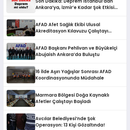
Son Dakika: Deprem İstanbul’dan
Ankara’ya, İzmir’e Kadar Şok Etkisi
Yarattı! AFAD’ın Verileriyle Sarsıcı
Gelişmeler 6 Ağustos 2026
AFAD Afet Sağlık Ekibi Ulusal
Akreditasyon Kılavuzu Çalıştayı
Düzenlendi
AFAD Başkanı Pehlivan ve Büyükelçi
Abujaish Ankara’da Buluştu
16 İlde Aşırı Yağışlar Sonrası AFAD
Koordinasyonunda Müdahale
Marmara Bölgesi Doğa Kaynaklı
Afetler Çalıştayı Başladı
Avcılar Belediyesi’nde Şok
Operasyon: 13 Kişi Gözaltında!