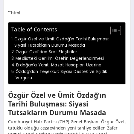
“`html
Table of Contents
Özgür Özel ve Ümit Özdağ’ın Tarihi Buluşması:
Siyasi Tutsakların Durumu Masada
Özgür Özel’den Sert Eleştiriler
Meclis’teki Gerilim: Özel’in Değerlendirmesi
Erdoğan’a Yanıt: Mazot Hesapları Üzerine
Özdağ’dan Teşekkür: Siyasi Destek ve Eşitlik
Vurgusu
Özgür Özel ve Ümit Özdağ’ın
Tarihi Buluşması: Siyasi
Tutsakların Durumu Masada
Cumhuriyet Halk Partisi (CHP) Genel Başkanı Özgür Özel,
tutuklu olduğu cezaevinden yeni tahliye edilen Zafer