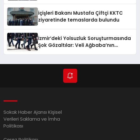
İçişleri Bakanı Mustafa Çiftçi KKTC
ziyaretinde temaslarda bulundu
İzmir’deki Yolsuzluk Soruşturmasında
Şok Gözaltılar: Veli Ağbaba’nın
Ağabeyi de Dahil!
Sokak Haber Ajansı Kişisel
Verileri Saklama ve İmha
Politikası
Çerez Politikası