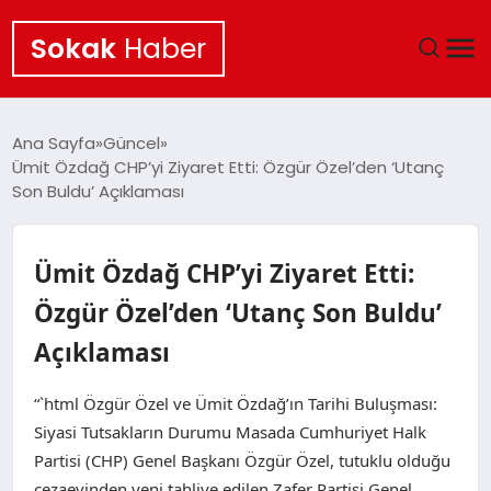
Sokak
Haber
ANA SAYFA
Ana Sayfa
Güncel
Ümit Özdağ CHP’yi Ziyaret Etti: Özgür Özel’den ‘Utanç
EKONOMI
Son Buldu’ Açıklaması
POLITIKA
Ümit Özdağ CHP’yi Ziyaret Etti:
GÜNCEL
Özgür Özel’den ‘Utanç Son Buldu’
Açıklaması
KÜLTÜR SANAT
“`html Özgür Özel ve Ümit Özdağ’ın Tarihi Buluşması:
SAĞLIK
Siyasi Tutsakların Durumu Masada Cumhuriyet Halk
Partisi (CHP) Genel Başkanı Özgür Özel, tutuklu olduğu
TEKNOLOJI
cezaevinden yeni tahliye edilen Zafer Partisi Genel