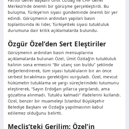
Partisi Genel Başkanı Ümit Özdağ ile CHP Genel
Merkezi’nde önemli bir görüşme gerçekleştirdi. Bu
buluşma, Türkiye’nin siyasi gündeminde önemli bir yer
edindi. Görüşmenin ardından yapılan basın
toplantısında iki lider, Türkiye’deki siyasi tutukluluk
durumuna dair kritik açıklamalarda bulundu.
Özgür Özel’den Sert Eleştiriler
Görüşmenin ardından basın mensuplarına
açıklamalarda bulunan Özel, Ümit Özdağ’ın tutukluluk
halinin sona ermesini “Bir utanç son buldu” şeklinde
değerlendirerek, tüm siyasi tutukluların bir an önce
serbest bırakılması gerektiğini vurguladı. Özel, mevcut
hükümetin tutuklama ve yargı süreçlerindeki tutumunu
eleştirerek, “Sayın Erdoğan yıllarca yargılandı, ama
gözaltına alınmadı. Tutuklu kalmadı” ifadelerini kullandı.
Özel, benzer bir muameleyi İstanbul Büyükşehir
Belediye Başkanı ve Özdağ’a yapılmasının kabul
edilemez olduğunu belirtti.
Meclis’teki Gerilim: Özel’in