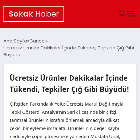
Sokak
Haber
ANA SAYFA
Ana Sayfa
Güncel
Ücretsiz Ürünler Dakikalar İçinde Tükendi, Tepkiler Çığ Gibi
EKONOMI
Büyüdü!
POLITIKA
Ücretsiz Ürünler Dakikalar İçinde
GÜNCEL
Tükendi, Tepkiler Çığ Gibi Büyüdü!
KÜLTÜR SANAT
Çiftçiden Farkındalık Yolu: Ücretsiz Marul Dağıtımıyla
Tepki Gösterdi Antalya’nın Serik ilçesinde bir çiftçi,
SAĞLIK
tarımsal ürünlerin israfını önlemek amacıyla dikkat
çekici bir eyleme imza attı. Ürünlerinin değer kaybı
TEKNOLOJI
nedeniyle çöpe gitmesine isyan eden Mustafa Ünal,