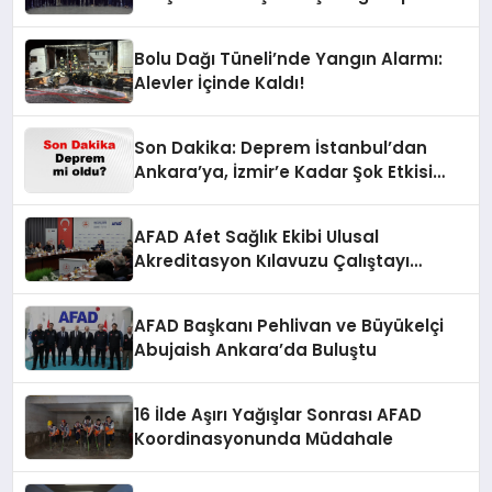
Bolu Dağı Tüneli’nde Yangın Alarmı:
Alevler İçinde Kaldı!
Son Dakika: Deprem İstanbul’dan
Ankara’ya, İzmir’e Kadar Şok Etkisi
Yarattı! AFAD’ın Verileriyle Sarsıcı
Gelişmeler 6 Ağustos 2026
AFAD Afet Sağlık Ekibi Ulusal
Akreditasyon Kılavuzu Çalıştayı
Düzenlendi
AFAD Başkanı Pehlivan ve Büyükelçi
Abujaish Ankara’da Buluştu
16 İlde Aşırı Yağışlar Sonrası AFAD
Koordinasyonunda Müdahale