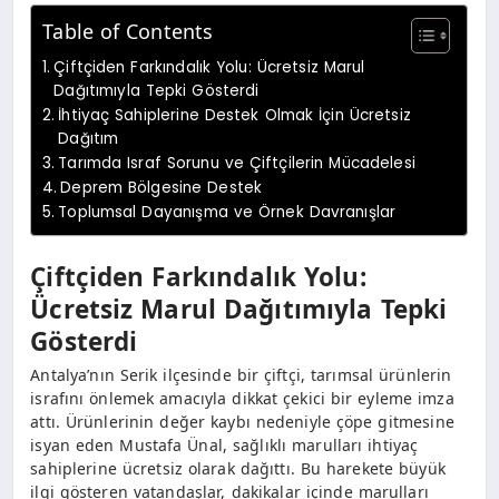
Table of Contents
Çiftçiden Farkındalık Yolu: Ücretsiz Marul
Dağıtımıyla Tepki Gösterdi
İhtiyaç Sahiplerine Destek Olmak İçin Ücretsiz
Dağıtım
Tarımda Israf Sorunu ve Çiftçilerin Mücadelesi
Deprem Bölgesine Destek
Toplumsal Dayanışma ve Örnek Davranışlar
Çiftçiden Farkındalık Yolu:
Ücretsiz Marul Dağıtımıyla Tepki
Gösterdi
Antalya’nın Serik ilçesinde bir çiftçi, tarımsal ürünlerin
israfını önlemek amacıyla dikkat çekici bir eyleme imza
attı. Ürünlerinin değer kaybı nedeniyle çöpe gitmesine
isyan eden Mustafa Ünal, sağlıklı marulları ihtiyaç
sahiplerine ücretsiz olarak dağıttı. Bu harekete büyük
ilgi gösteren vatandaşlar, dakikalar içinde marulları