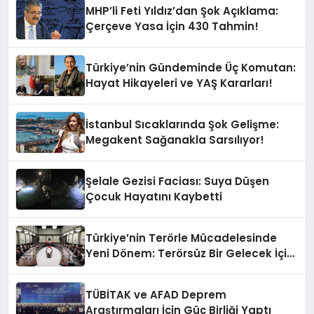
Sallandı?
MHP’li Feti Yıldız’dan Şok Açıklama:
Çerçeve Yasa İçin 430 Tahmin!
Türkiye’nin Gündeminde Üç Komutan:
Hayat Hikayeleri ve YAŞ Kararları!
İstanbul Sıcaklarında Şok Gelişme:
Megakent Sağanakla Sarsılıyor!
Şelale Gezisi Faciası: Suya Düşen
Çocuk Hayatını Kaybetti
Türkiye’nin Terörle Mücadelesinde
Yeni Dönem: Terörsüz Bir Gelecek İçin
Adımlar Atılıyor
TÜBİTAK ve AFAD Deprem
Araştırmaları İçin Güç Birliği Yaptı