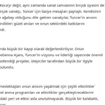
Koca’yı değil, aynı zamanda sanat camiasının birçok üyesini de
çok sanatçı, Tuncer için taziye mesajları paylaştı. Kendisinin
 ağabey olduğunu dile getiren sanatçılar, Tuncer’in anısını
çirdikleri güzel anıları ve onun sektördeki katkılarını
rdi.
nda büyük bir kayıp olarak değerlendiriliyor. Onun
eGenna Ajans, Tuncer’in vizyonu ve liderliği sayesinde önemli
tlendiği projeler, izleyiciler tarafından büyük bir ilgiyle
 bulundu.
slektaşları onun anısını yaşatmak için çeşitli etkinlikler
zel anma programları ve etkinlikler gerçekleştireceklerini
aki yeri ve etkisi asla unutulmayacak. Büyük bir kalabalık,
yor.