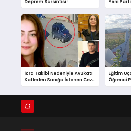
Deprem Sarsıntısı!
Yeni Partil
ve Damad
İcra Takibi Nedeniyle Avukatı
Eğitim Uça
Katleden Sanığa İstenen Ceza
Öğrenci P
Belli Oldu!