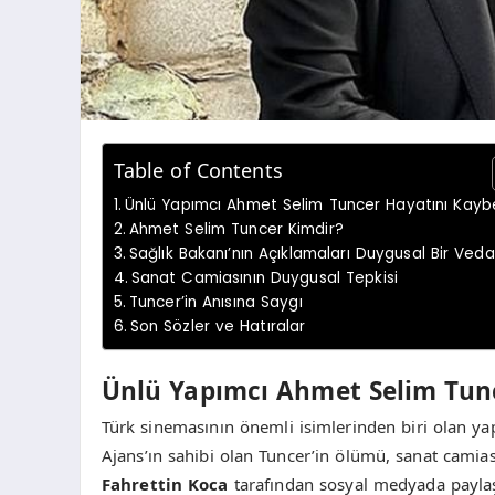
Table of Contents
Ünlü Yapımcı Ahmet Selim Tuncer Hayatını Kaybe
Ahmet Selim Tuncer Kimdir?
Sağlık Bakanı’nın Açıklamaları Duygusal Bir Veda
Sanat Camiasının Duygusal Tepkisi
Tuncer’in Anısına Saygı
Son Sözler ve Hatıralar
Ünlü Yapımcı Ahmet Selim Tunc
Türk sinemasının önemli isimlerinden biri olan y
Ajans’ın sahibi olan Tuncer’in ölümü, sanat camia
Fahrettin Koca
tarafından sosyal medyada paylaşı