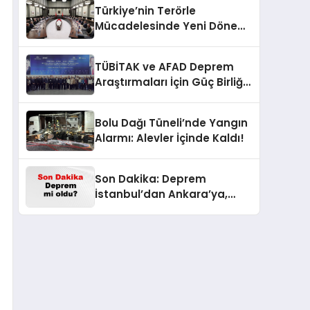
Türkiye’nin Terörle
Mücadelesinde Yeni Dönem:
Terörsüz Bir Gelecek İçin
Adımlar Atılıyor
TÜBİTAK ve AFAD Deprem
Araştırmaları İçin Güç Birliği
Yaptı
Bolu Dağı Tüneli’nde Yangın
Alarmı: Alevler İçinde Kaldı!
Son Dakika: Deprem
İstanbul’dan Ankara’ya,
İzmir’e Kadar Şok Etkisi
Yarattı! AFAD’ın Verileriyle
Sarsıcı Gelişmeler 6 Ağustos
2026