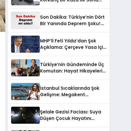
Erdi!
Son Dakika: Türkiye’nin Dört
Bir Yanında Deprem Şoku!
AFAD Verilerine Göre En Son
Hangi İllerde Sallandı?
MHP’li Feti Yıldız’dan Şok
Açıklama: Çerçeve Yasa İçin
430 Tahmin!
Türkiye’nin Gündeminde Üç
Komutan: Hayat Hikayeleri
ve YAŞ Kararları!
İstanbul Sıcaklarında Şok
Gelişme: Megakent
Sağanakla Sarsılıyor!
Şelale Gezisi Faciası: Suya
Düşen Çocuk Hayatını
Kaybetti