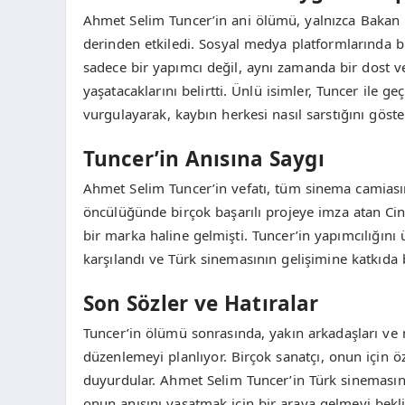
Ahmet Selim Tuncer’in ani ölümü, yalnızca Bakan 
derinden etkiledi. Sosyal medya platformlarında bir
sadece bir yapımcı değil, aynı zamanda bir dost ve
yaşatacaklarını belirtti. Ünlü isimler, Tuncer ile ge
vurgulayarak, kaybın herkesi nasıl sarstığını göste
Tuncer’in Anısına Saygı
Ahmet Selim Tuncer’in vefatı, tüm sinema camiası
öncülüğünde birçok başarılı projeye imza atan Cin
bir marka haline gelmişti. Tuncer’in yapımcılığını üs
karşılandı ve Türk sinemasının gelişimine katkıda
Son Sözler ve Hatıralar
Tuncer’in ölümü sonrasında, yakın arkadaşları ve me
düzenlemeyi planlıyor. Birçok sanatçı, onun için ö
duyurdular. Ahmet Selim Tuncer’in Türk sinemasınd
onun anısını yaşatmak için bir araya gelmeyi bekli