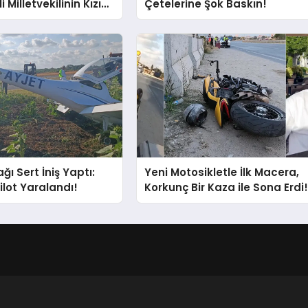
i Milletvekilinin Kızı
Çetelerine Şok Baskın!
ı Gözaltında!
ğı Sert İniş Yaptı:
Yeni Motosikletle İlk Macera,
ilot Yaralandı!
Korkunç Bir Kaza ile Sona Erdi