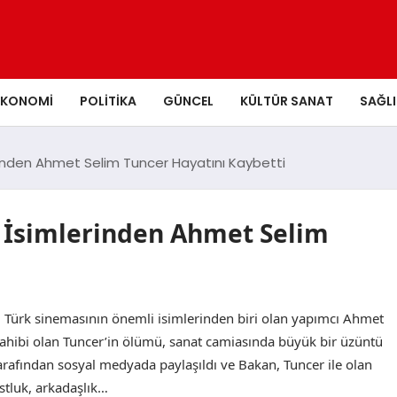
EKONOMI
POLITIKA
GÜNCEL
KÜLTÜR SANAT
SAĞLI
rinden Ahmet Selim Tuncer Hayatını Kaybetti
 İsimlerinden Ahmet Selim
 Türk sinemasının önemli isimlerinden biri olan yapımcı Ahmet
sahibi olan Tuncer’in ölümü, sanat camiasında büyük bir üzüntü
tarafından sosyal medyada paylaşıldı ve Bakan, Tuncer ile olan
ostluk, arkadaşlık…