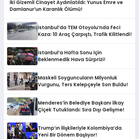
İki Gizemli Cinayet Aydınlatıldı: Yunus Emre ve
Damlanur’un Karanlık Ölümü!
İstanbul’da TEM Otoyolu’nda Feci
Kaza: 10 Araç Çarpıştı, Trafik Kilitlendi!
İstanbul’a Hafta Sonu İçin
Beklenmedik Hava Sürprizi!
Maskeli Soyguncuların Milyonluk
Vurgunu, Ters Kelepçeyle Son Buldu!
Menderes’in Belediye Başkanı İlkay
Çiçek Tutuklandı: Sıra Dışı Gelişme!
Trump’ın İlişkileriyle Kolombiya’da
Yeni Bir Dönem Başlıyor!