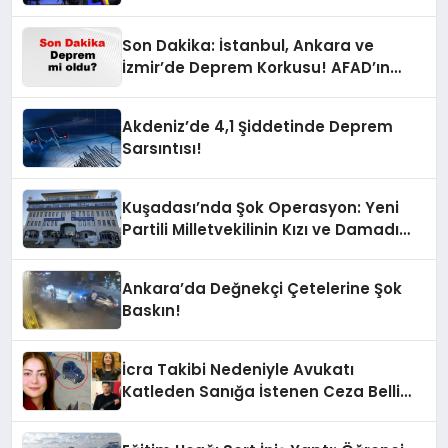
Son Dakika: İstanbul, Ankara ve
İzmir’de Deprem Korkusu! AFAD’ın
Verilerine Göre Az Önce Nerede
Sarsıntı Oldu?
Akdeniz’de 4,1 Şiddetinde Deprem
Sarsıntısı!
Kuşadası’nda Şok Operasyon: Yeni
Partili Milletvekilinin Kızı ve Damadı
Gözaltında!
Ankara’da Değnekçi Çetelerine Şok
Baskın!
İcra Takibi Nedeniyle Avukatı
Katleden Sanığa İstenen Ceza Belli
Oldu!