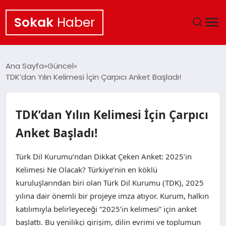
Sokak
Haber
ANA SAYFA
Ana Sayfa
Güncel
TDK’dan Yılın Kelimesi İçin Çarpıcı Anket Başladı!
EKONOMI
POLITIKA
TDK’dan Yılın Kelimesi İçin Çarpıcı
Anket Başladı!
GÜNCEL
Türk Dil Kurumu’ndan Dikkat Çeken Anket: 2025’in
KÜLTÜR SANAT
Kelimesi Ne Olacak? Türkiye’nin en köklü
kuruluşlarından biri olan Türk Dil Kurumu (TDK), 2025
SAĞLIK
yılına dair önemli bir projeye imza atıyor. Kurum, halkın
katılımıyla belirleyeceği “2025’in kelimesi” için anket
TEKNOLOJI
başlattı. Bu yenilikçi girişim, dilin evrimi ve toplumun