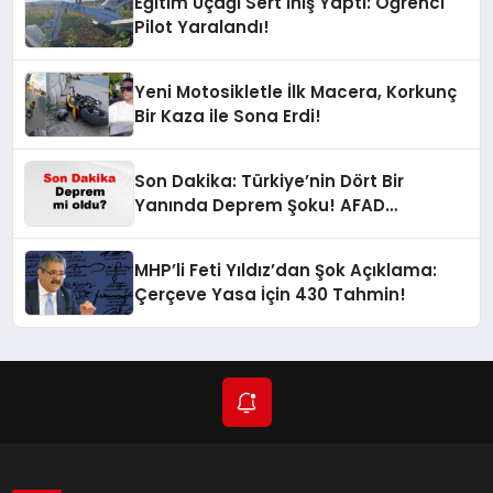
Eğitim Uçağı Sert İniş Yaptı: Öğrenci
Pilot Yaralandı!
Yeni Motosikletle İlk Macera, Korkunç
Bir Kaza ile Sona Erdi!
Son Dakika: Türkiye’nin Dört Bir
Yanında Deprem Şoku! AFAD
Verilerine Göre En Son Hangi İllerde
Sallandı?
MHP’li Feti Yıldız’dan Şok Açıklama:
Çerçeve Yasa İçin 430 Tahmin!