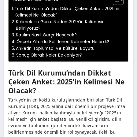
Türk Dil Kurumu’ndan Dikkat Çeken Anket: 2025’in
Kelimesi Ne Olacak?
Kelimelerin Gücü: Neden 2025’in Kelimesini
Belirliyoruz?
Katılım Nasıl Gerçekleşecek?
Önceki Yıllarda Belirlenen Kelimeler Nelerdi?
Anketin Toplumsal ve Kültürel Boyutu
Sonuç Olarak Neler Bekleniyor?
Türk Dil Kurumu’ndan Dikkat
Çeken Anket: 2025’in Kelimesi Ne
Olacak?
Türkiye’nin en köklü kuruluşlarından biri olan Türk Dil
Kurumu (TDK), 2025 yılına dair önemli bir projeye imza
atıyor. Kurum, halkın katılımıyla belirleyeceği “2025’in
kelimesi” için anket başlattı. Bu yenilikçi girişim, dilin
evrimi ve toplumun gündemindeki kavramların
belirlenmesinde önemli bir rol oynayacak. Peki, bu