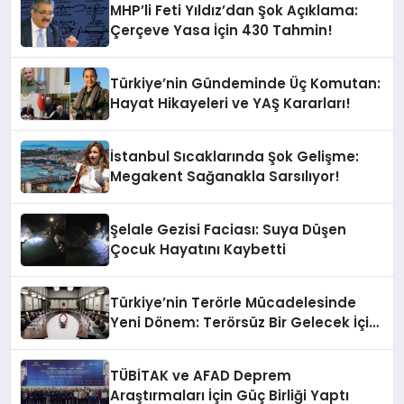
MHP’li Feti Yıldız’dan Şok Açıklama:
Çerçeve Yasa İçin 430 Tahmin!
Türkiye’nin Gündeminde Üç Komutan:
Hayat Hikayeleri ve YAŞ Kararları!
İstanbul Sıcaklarında Şok Gelişme:
Megakent Sağanakla Sarsılıyor!
Şelale Gezisi Faciası: Suya Düşen
Çocuk Hayatını Kaybetti
Türkiye’nin Terörle Mücadelesinde
Yeni Dönem: Terörsüz Bir Gelecek İçin
Adımlar Atılıyor
TÜBİTAK ve AFAD Deprem
Araştırmaları İçin Güç Birliği Yaptı