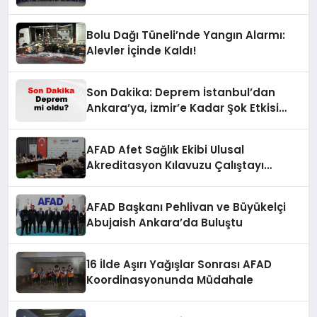
Bolu Dağı Tüneli’nde Yangın Alarmı:
Alevler İçinde Kaldı!
Son Dakika: Deprem İstanbul’dan
Ankara’ya, İzmir’e Kadar Şok Etkisi
Yarattı! AFAD’ın Verileriyle Sarsıcı
Gelişmeler 6 Ağustos 2026
AFAD Afet Sağlık Ekibi Ulusal
Akreditasyon Kılavuzu Çalıştayı
Düzenlendi
AFAD Başkanı Pehlivan ve Büyükelçi
Abujaish Ankara’da Buluştu
16 İlde Aşırı Yağışlar Sonrası AFAD
Koordinasyonunda Müdahale