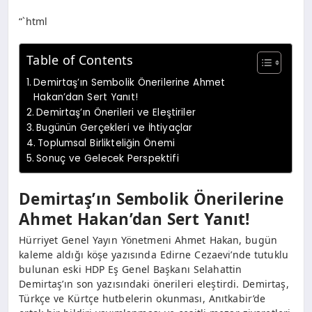
“`html
Table of Contents
Demirtaş’ın Sembolik Önerilerine Ahmet
Hakan’dan Sert Yanıt!
Demirtaş’ın Önerileri ve Eleştiriler
Bugünün Gerçekleri ve İhtiyaçlar
Toplumsal Birlikteliğin Önemi
Sonuç ve Gelecek Perspektifi
Demirtaş’ın Sembolik Önerilerine
Ahmet Hakan’dan Sert Yanıt!
Hürriyet Genel Yayın Yönetmeni Ahmet Hakan, bugün
kaleme aldığı köşe yazısında Edirne Cezaevi’nde tutuklu
bulunan eski HDP Eş Genel Başkanı Selahattin
Demirtaş’ın son yazısındaki önerileri eleştirdi. Demirtaş,
Türkçe ve Kürtçe hutbelerin okunması, Anıtkabir’de