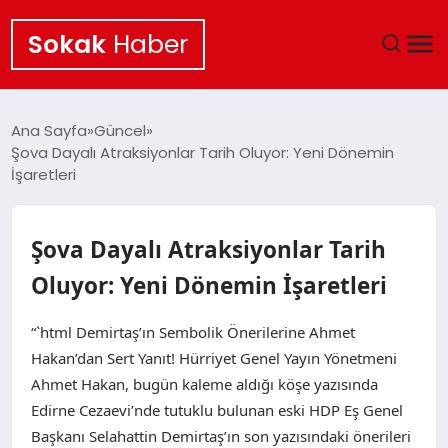
Sokak
Haber
ANA SAYFA
Ana Sayfa
Güncel
Şova Dayalı Atraksiyonlar Tarih Oluyor: Yeni Dönemin
EKONOMI
İşaretleri
POLITIKA
Şova Dayalı Atraksiyonlar Tarih
GÜNCEL
Oluyor: Yeni Dönemin İşaretleri
KÜLTÜR SANAT
“`html Demirtaş’ın Sembolik Önerilerine Ahmet
Hakan’dan Sert Yanıt! Hürriyet Genel Yayın Yönetmeni
SAĞLIK
Ahmet Hakan, bugün kaleme aldığı köşe yazısında
Edirne Cezaevi’nde tutuklu bulunan eski HDP Eş Genel
TEKNOLOJI
Başkanı Selahattin Demirtaş’ın son yazısındaki önerileri