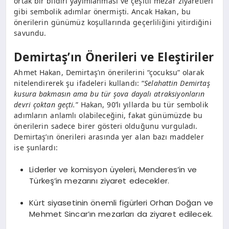
ortak bir bildiri yayımlanması ve çeşitli mezar ziyaretleri
gibi sembolik adımlar önermişti. Ancak Hakan, bu
önerilerin günümüz koşullarında geçerliliğini yitirdiğini
savundu.
Demirtaş’ın Önerileri ve Eleştiriler
Ahmet Hakan, Demirtaş’ın önerilerini “çocuksu” olarak
nitelendirerek şu ifadeleri kullandı: “
Selahattin Demirtaş
kusura bakmasın ama bu tür şova dayalı atraksiyonların
devri çoktan geçti.
” Hakan, 90’lı yıllarda bu tür sembolik
adımların anlamlı olabileceğini, fakat günümüzde bu
önerilerin sadece birer gösteri olduğunu vurguladı.
Demirtaş’ın önerileri arasında yer alan bazı maddeler
ise şunlardı:
Liderler ve komisyon üyeleri, Menderes’in ve
Türkeş’in mezarını ziyaret edecekler.
Kürt siyasetinin önemli figürleri Orhan Doğan ve
Mehmet Sincar’ın mezarları da ziyaret edilecek.