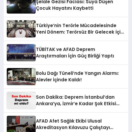
Şelale Gezisi Faciası: Suya Düşen
Çocuk Hayatını Kaybetti
Türkiye’nin Terörle Mücadelesinde
Yeni Dönem: Terörsüz Bir Gelecek İçin
Adımlar Atılıyor
TÜBİTAK ve AFAD Deprem
Araştırmaları İçin Güç Birliği Yaptı
Bolu Dağı Tüneli’nde Yangın Alarmı:
Alevler İçinde Kaldı!
Son Dakika: Deprem İstanbul’dan
Ankara’ya, İzmir’e Kadar Şok Etkisi
Yarattı! AFAD’ın Verileriyle Sarsıcı
Gelişmeler 6 Ağustos 2026
AFAD Afet Sağlık Ekibi Ulusal
Akreditasyon Kılavuzu Çalıştayı