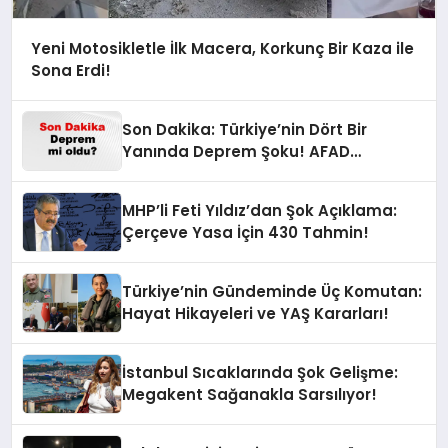
Yeni Motosikletle İlk Macera, Korkunç Bir Kaza ile
Sona Erdi!
Son Dakika: Türkiye’nin Dört Bir
Yanında Deprem Şoku! AFAD
Verilerine Göre En Son Hangi İllerde
Sallandı?
MHP’li Feti Yıldız’dan Şok Açıklama:
Çerçeve Yasa İçin 430 Tahmin!
Türkiye’nin Gündeminde Üç Komutan:
Hayat Hikayeleri ve YAŞ Kararları!
İstanbul Sıcaklarında Şok Gelişme:
Megakent Sağanakla Sarsılıyor!