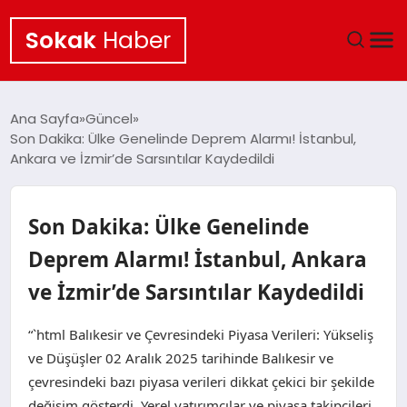
Sokak
Haber
ANA SAYFA
Ana Sayfa
Güncel
Son Dakika: Ülke Genelinde Deprem Alarmı! İstanbul,
EKONOMI
Ankara ve İzmir’de Sarsıntılar Kaydedildi
POLITIKA
Son Dakika: Ülke Genelinde
GÜNCEL
Deprem Alarmı! İstanbul, Ankara
ve İzmir’de Sarsıntılar Kaydedildi
KÜLTÜR SANAT
“`html Balıkesir ve Çevresindeki Piyasa Verileri: Yükseliş
SAĞLIK
ve Düşüşler 02 Aralık 2025 tarihinde Balıkesir ve
çevresindeki bazı piyasa verileri dikkat çekici bir şekilde
TEKNOLOJI
değişim gösterdi. Yerel yatırımcılar ve piyasa takipçileri