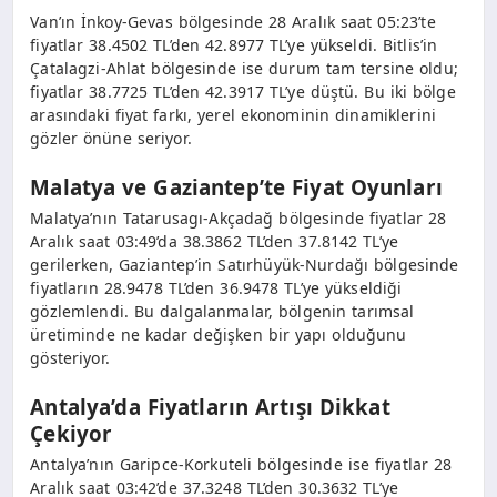
Van’ın İnkoy-Gevas bölgesinde 28 Aralık saat 05:23’te
fiyatlar 38.4502 TL’den 42.8977 TL’ye yükseldi. Bitlis’in
Çatalagzi-Ahlat bölgesinde ise durum tam tersine oldu;
fiyatlar 38.7725 TL’den 42.3917 TL’ye düştü. Bu iki bölge
arasındaki fiyat farkı, yerel ekonominin dinamiklerini
gözler önüne seriyor.
Malatya ve Gaziantep’te Fiyat Oyunları
Malatya’nın Tatarusagı-Akçadağ bölgesinde fiyatlar 28
Aralık saat 03:49’da 38.3862 TL’den 37.8142 TL’ye
gerilerken, Gaziantep’in Satırhüyük-Nurdağı bölgesinde
fiyatların 28.9478 TL’den 36.9478 TL’ye yükseldiği
gözlemlendi. Bu dalgalanmalar, bölgenin tarımsal
üretiminde ne kadar değişken bir yapı olduğunu
gösteriyor.
Antalya’da Fiyatların Artışı Dikkat
Çekiyor
Antalya’nın Garipce-Korkuteli bölgesinde ise fiyatlar 28
Aralık saat 03:42’de 37.3248 TL’den 30.3632 TL’ye