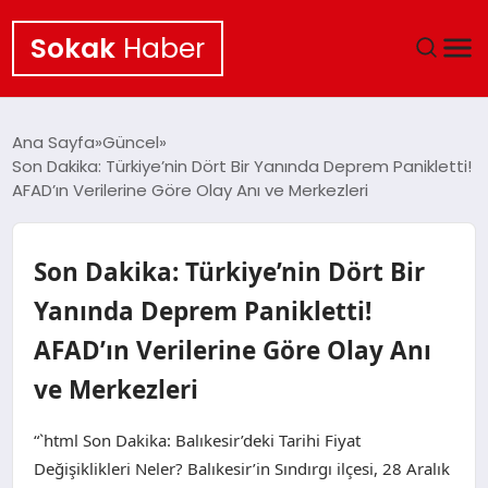
Sokak
Haber
ANA SAYFA
Ana Sayfa
Güncel
Son Dakika: Türkiye’nin Dört Bir Yanında Deprem Panikletti!
EKONOMI
AFAD’ın Verilerine Göre Olay Anı ve Merkezleri
POLITIKA
Son Dakika: Türkiye’nin Dört Bir
GÜNCEL
Yanında Deprem Panikletti!
AFAD’ın Verilerine Göre Olay Anı
KÜLTÜR SANAT
ve Merkezleri
SAĞLIK
“`html Son Dakika: Balıkesir’deki Tarihi Fiyat
TEKNOLOJI
Değişiklikleri Neler? Balıkesir’in Sındırgı ilçesi, 28 Aralık