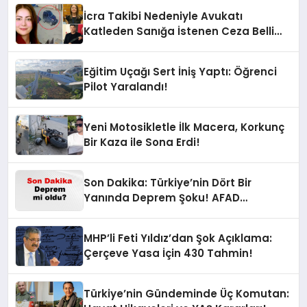
İcra Takibi Nedeniyle Avukatı
Katleden Sanığa İstenen Ceza Belli
Oldu!
Eğitim Uçağı Sert İniş Yaptı: Öğrenci
Pilot Yaralandı!
Yeni Motosikletle İlk Macera, Korkunç
Bir Kaza ile Sona Erdi!
Son Dakika: Türkiye’nin Dört Bir
Yanında Deprem Şoku! AFAD
Verilerine Göre En Son Hangi İllerde
Sallandı?
MHP’li Feti Yıldız’dan Şok Açıklama:
Çerçeve Yasa İçin 430 Tahmin!
Türkiye’nin Gündeminde Üç Komutan: