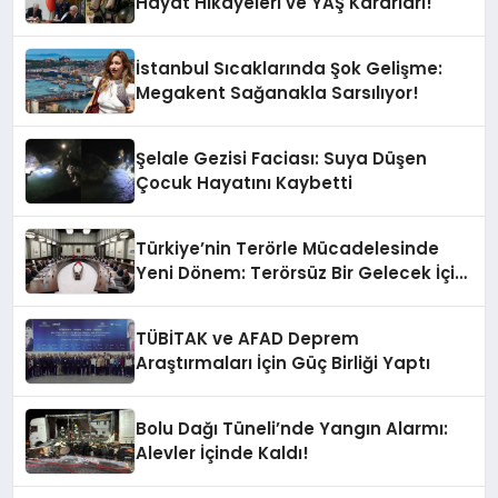
Hayat Hikayeleri ve YAŞ Kararları!
İstanbul Sıcaklarında Şok Gelişme:
Megakent Sağanakla Sarsılıyor!
Şelale Gezisi Faciası: Suya Düşen
Çocuk Hayatını Kaybetti
Türkiye’nin Terörle Mücadelesinde
Yeni Dönem: Terörsüz Bir Gelecek İçin
Adımlar Atılıyor
TÜBİTAK ve AFAD Deprem
Araştırmaları İçin Güç Birliği Yaptı
Bolu Dağı Tüneli’nde Yangın Alarmı:
Alevler İçinde Kaldı!