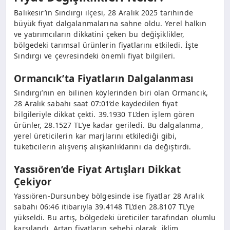
Balıkesir’in Sındırgı ilçesi, 28 Aralık 2025 tarihinde
büyük fiyat dalgalanmalarına sahne oldu. Yerel halkın
ve yatırımcıların dikkatini çeken bu değişiklikler,
bölgedeki tarımsal ürünlerin fiyatlarını etkiledi. İşte
Sındırgı ve çevresindeki önemli fiyat bilgileri.
Ormancık’ta Fiyatların Dalgalanması
Sındırgı’nın en bilinen köylerinden biri olan Ormancık,
28 Aralık sabahı saat 07:01’de kaydedilen fiyat
bilgileriyle dikkat çekti. 39.1930 TL’den işlem gören
ürünler, 28.1527 TL’ye kadar geriledi. Bu dalgalanma,
yerel üreticilerin kar marjlarını etkilediği gibi,
tüketicilerin alışveriş alışkanlıklarını da değiştirdi.
Yassıören’de Fiyat Artışları Dikkat
Çekiyor
Yassıören-Dursunbey bölgesinde ise fiyatlar 28 Aralık
sabahı 06:46 itibarıyla 39.4148 TL’den 28.8107 TL’ye
yükseldi. Bu artış, bölgedeki üreticiler tarafından olumlu
karşılandı. Artan fiyatların sebebi olarak, iklim