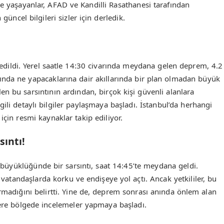
de yaşayanlar, AFAD ve Kandilli Rasathanesi tarafından
güncel bilgileri sizler için derledik.
issedildi. Yerel saatle 14:30 civarında meydana gelen deprem, 4.2
nda ne yapacaklarına dair akıllarında bir plan olmadan büyük
en bu sarsıntının ardından, birçok kişi güvenli alanlara
ili detaylı bilgiler paylaşmaya başladı. İstanbul’da herhangi
çin resmi kaynaklar takip ediliyor.
ıntı!
büyüklüğünde bir sarsıntı, saat 14:45’te meydana geldi.
 vatandaşlarda korku ve endişeye yol açtı. Ancak yetkililer, bu
rmadığını belirtti. Yine de, deprem sonrası anında önlem alan
üzere bölgede incelemeler yapmaya başladı.