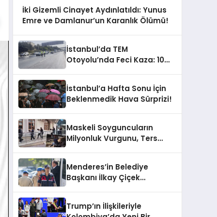
İki Gizemli Cinayet Aydınlatıldı: Yunus
Emre ve Damlanur’un Karanlık Ölümü!
İstanbul’da TEM
Otoyolu’nda Feci Kaza: 10
Araç Çarpıştı, Trafik
Kilitlendi!
İstanbul’a Hafta Sonu İçin
Beklenmedik Hava Sürprizi!
Maskeli Soyguncuların
Milyonluk Vurgunu, Ters
Kelepçeyle Son Buldu!
Menderes’in Belediye
Başkanı İlkay Çiçek
Tutuklandı: Sıra Dışı
Gelişme!
Trump’ın İlişkileriyle
Kolombiya’da Yeni Bir