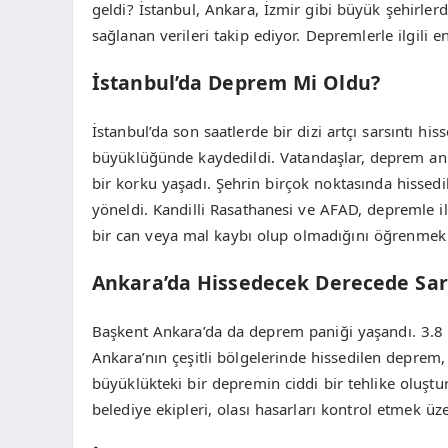
geldi? İstanbul, Ankara, İzmir gibi büyük şehirler
sağlanan verileri takip ediyor. Depremlerle ilgili en 
İstanbul’da Deprem Mi Oldu?
İstanbul’da son saatlerde bir dizi artçı sarsıntı h
büyüklüğünde kaydedildi. Vatandaşlar, deprem anı
bir korku yaşadı. Şehrin birçok noktasında hissedil
yöneldi. Kandilli Rasathanesi ve AFAD, depremle ilg
bir can veya mal kaybı olup olmadığını öğrenmek i
Ankara’da Hissedecek Derecede Sars
Başkent Ankara’da da deprem paniği yaşandı. 3.8 
Ankara’nın çeşitli bölgelerinde hissedilen deprem,
büyüklükteki bir depremin ciddi bir tehlike oluştu
belediye ekipleri, olası hasarları kontrol etmek 