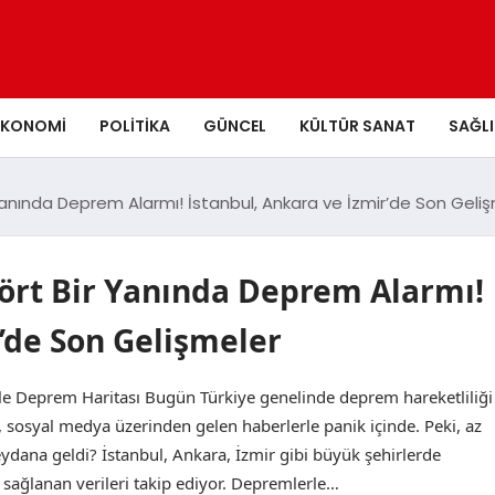
EKONOMI
POLITIKA
GÜNCEL
KÜLTÜR SANAT
SAĞLI
 Yanında Deprem Alarmı! İstanbul, Ankara ve İzmir’de Son Geli
Dört Bir Yanında Deprem Alarmı!
’de Son Gelişmeler
le Deprem Haritası Bugün Türkiye genelinde deprem hareketliliği
r, sosyal medya üzerinden gelen haberlerle panik içinde. Peki, az
ana geldi? İstanbul, Ankara, İzmir gibi büyük şehirlerde
 sağlanan verileri takip ediyor. Depremlerle…