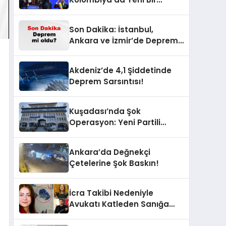
Dönem Başlıyor!
Son Dakika: İstanbul,
Ankara ve İzmir’de Deprem
Korkusu! AFAD’ın Verilerine
Göre Az Önce Nerede
Akdeniz’de 4,1 Şiddetinde
Sarsıntı Oldu?
Deprem Sarsıntısı!
Kuşadası’nda Şok
Operasyon: Yeni Partili
Milletvekilinin Kızı ve Damadı
Gözaltında!
Ankara’da Değnekçi
Çetelerine Şok Baskın!
İcra Takibi Nedeniyle
Avukatı Katleden Sanığa
İstenen Ceza Belli Oldu!