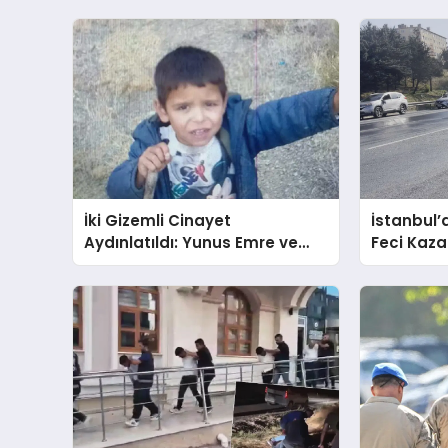
İki Gizemli Cinayet
İstanbul’
Aydınlatıldı: Yunus Emre ve
Feci Kaza:
Damlanur’un Karanlık Ölümü!
Trafik Kili