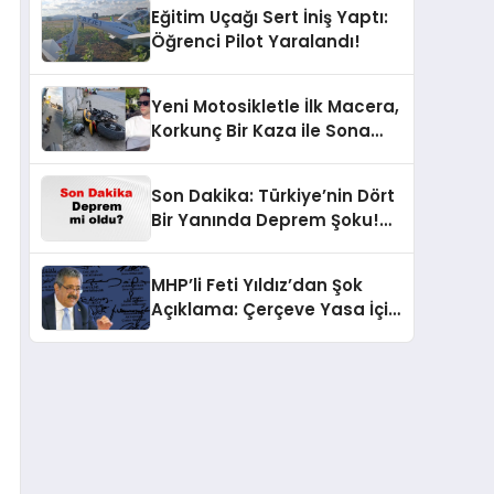
Eğitim Uçağı Sert İniş Yaptı:
Öğrenci Pilot Yaralandı!
Yeni Motosikletle İlk Macera,
Korkunç Bir Kaza ile Sona
Erdi!
Son Dakika: Türkiye’nin Dört
Bir Yanında Deprem Şoku!
AFAD Verilerine Göre En Son
Hangi İllerde Sallandı?
MHP’li Feti Yıldız’dan Şok
Açıklama: Çerçeve Yasa İçin
430 Tahmin!