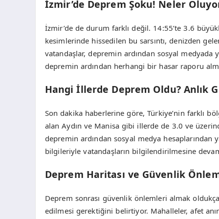
İzmir’de Deprem Şoku! Neler Oluyo
İzmir’de de durum farklı değil. 14:55’te 3.6 büyük
kesimlerinde hissedilen bu sarsıntı, denizden gelen
vatandaşlar, depremin ardından sosyal medyada yaşad
depremin ardından herhangi bir hasar raporu almad
Hangi İllerde Deprem Oldu? Anlık G
Son dakika haberlerine göre, Türkiye’nin farklı bölg
alan Aydın ve Manisa gibi illerde de 3.0 ve üzerin
depremin ardından sosyal medya hesaplarından yaş
bilgileriyle vatandaşların bilgilendirilmesine deva
Deprem Haritası ve Güvenlik Önlem
Deprem sonrası güvenlik önlemleri almak oldukça
edilmesi gerektiğini belirtiyor. Mahalleler, afet an