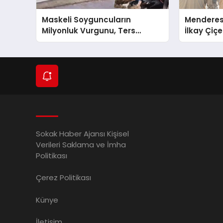
Maskeli Soyguncuların
Menderes’
Milyonluk Vurgunu, Ters
İlkay Çiçe
Kelepçeyle Son Buldu!
Dışı Geli
Sokak Haber Ajansı Kişisel
Verileri Saklama ve İmha
Politikası
Çerez Politikası
Künye
İletişim