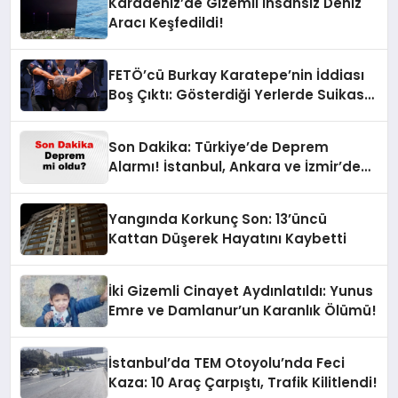
Karadeniz’de Gizemli İnsansız Deniz
Aracı Keşfedildi!
FETÖ’cü Burkay Karatepe’nin İddiası
Boş Çıktı: Gösterdiği Yerlerde Suikast
Timine Ait Silahlar Bulunamadı!
Son Dakika: Türkiye’de Deprem
Alarmı! İstanbul, Ankara ve İzmir’de
Son Gelişmeler
Yangında Korkunç Son: 13’üncü
Kattan Düşerek Hayatını Kaybetti
İki Gizemli Cinayet Aydınlatıldı: Yunus
Emre ve Damlanur’un Karanlık Ölümü!
İstanbul’da TEM Otoyolu’nda Feci
Kaza: 10 Araç Çarpıştı, Trafik Kilitlendi!