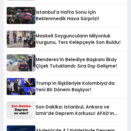
İstanbul’a Hafta Sonu İçin
Beklenmedik Hava Sürprizi!
Maskeli Soyguncuların Milyonluk
Vurgunu, Ters Kelepçeyle Son Buldu!
Menderes’in Belediye Başkanı İlkay
Çiçek Tutuklandı: Sıra Dışı Gelişme!
Trump’ın İlişkileriyle Kolombiya’da
Yeni Bir Dönem Başlıyor!
Son Dakika: İstanbul, Ankara ve
İzmir’de Deprem Korkusu! AFAD’ın
Verilerine Göre Az Önce Nerede
Sarsıntı Oldu?
Akdeniz’de 4,1 Şiddetinde Deprem