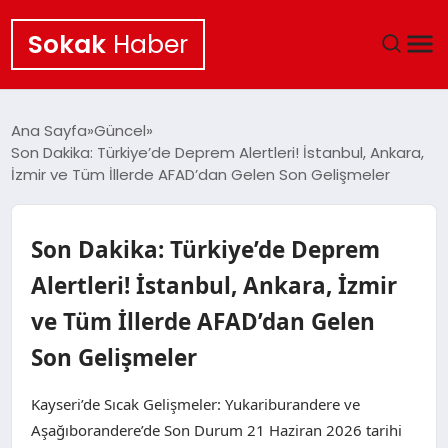
Sokak
Haber
ANA SAYFA
Ana Sayfa
Güncel
Son Dakika: Türkiye’de Deprem Alertleri! İstanbul, Ankara,
EKONOMI
İzmir ve Tüm İllerde AFAD’dan Gelen Son Gelişmeler
POLITIKA
Son Dakika: Türkiye’de Deprem
GÜNCEL
Alertleri! İstanbul, Ankara, İzmir
ve Tüm İllerde AFAD’dan Gelen
KÜLTÜR SANAT
Son Gelişmeler
SAĞLIK
Kayseri’de Sıcak Gelişmeler: Yukariburandere ve
TEKNOLOJI
Aşağıborandere’de Son Durum 21 Haziran 2026 tarihi