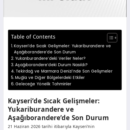
Table of Contents
Kayseri’de Sıcak Gelişmeler: Yukariburandere ve
Aşağıborandere’de Son Durum
Yukarıburandere’deki Veriler Neler?
Aşağıborandere’deki Durum Nasıldı?
Tekirdağ ve Marmara Denizi’nde Son Gelişmeler
Muğla ve Diğer Bölgelerdeki Etkiler
Geleceğe Yönelik Tahminler
Kayseri’de Sıcak Gelişmeler:
Yukariburandere ve
Aşağıborandere’de Son Durum
21 Haziran 2026 tarihi itibarıyla Kayseri’nin