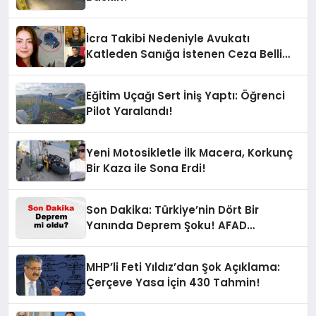
İcra Takibi Nedeniyle Avukatı
Katleden Sanığa İstenen Ceza Belli
Oldu!
Eğitim Uçağı Sert İniş Yaptı: Öğrenci
Pilot Yaralandı!
Yeni Motosikletle İlk Macera, Korkunç
Bir Kaza ile Sona Erdi!
Son Dakika: Türkiye’nin Dört Bir
Yanında Deprem Şoku! AFAD
Verilerine Göre En Son Hangi İllerde
Sallandı?
MHP’li Feti Yıldız’dan Şok Açıklama:
Çerçeve Yasa İçin 430 Tahmin!