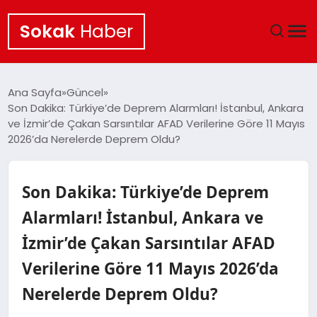
Sokak
Haber
ANA SAYFA
Ana Sayfa
Güncel
Son Dakika: Türkiye’de Deprem Alarmları! İstanbul, Ankara
EKONOMI
ve İzmir’de Çakan Sarsıntılar AFAD Verilerine Göre 11 Mayıs
2026’da Nerelerde Deprem Oldu?
POLITIKA
Son Dakika: Türkiye’de Deprem
GÜNCEL
Alarmları! İstanbul, Ankara ve
KÜLTÜR SANAT
İzmir’de Çakan Sarsıntılar AFAD
SAĞLIK
Verilerine Göre 11 Mayıs 2026’da
Nerelerde Deprem Oldu?
TEKNOLOJI