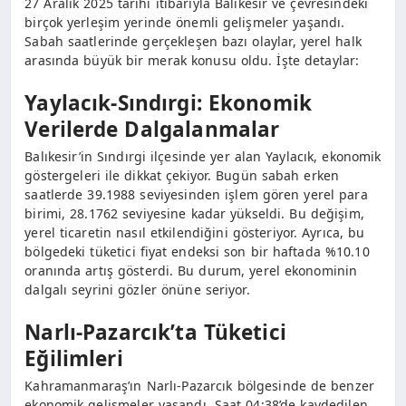
27 Aralık 2025 tarihi itibarıyla Balıkesir ve çevresindeki
birçok yerleşim yerinde önemli gelişmeler yaşandı.
Sabah saatlerinde gerçekleşen bazı olaylar, yerel halk
arasında büyük bir merak konusu oldu. İşte detaylar:
Yaylacık-Sındırgi: Ekonomik
Verilerde Dalgalanmalar
Balıkesir’in Sındırgi ilçesinde yer alan Yaylacık, ekonomik
göstergeleri ile dikkat çekiyor. Bugün sabah erken
saatlerde 39.1988 seviyesinden işlem gören yerel para
birimi, 28.1762 seviyesine kadar yükseldi. Bu değişim,
yerel ticaretin nasıl etkilendiğini gösteriyor. Ayrıca, bu
bölgedeki tüketici fiyat endeksi son bir haftada %10.10
oranında artış gösterdi. Bu durum, yerel ekonominin
dalgalı seyrini gözler önüne seriyor.
Narlı-Pazarcık’ta Tüketici
Eğilimleri
Kahramanmaraş’ın Narlı-Pazarcık bölgesinde de benzer
ekonomik gelişmeler yaşandı. Saat 04:38’de kaydedilen