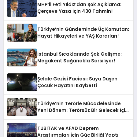
MHP’li Feti Yıldız’dan Şok Açıklama:
Çerçeve Yasa İçin 430 Tahmin!
Türkiye’nin Gündeminde Üç Komutan:
Hayat Hikayeleri ve YAŞ Kararları!
İstanbul Sıcaklarında Şok Gelişme:
Megakent Sağanakla Sarsılıyor!
Şelale Gezisi Faciası: Suya Düşen
Çocuk Hayatını Kaybetti
Türkiye’nin Terörle Mücadelesinde
Yeni Dönem: Terörsüz Bir Gelecek İçin
Adımlar Atılıyor
TÜBİTAK ve AFAD Deprem
Araştırmaları İçin Güç Birliği Yaptı