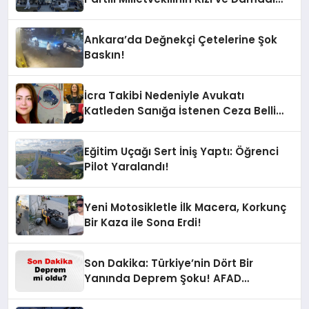
Gözaltında!
Ankara’da Değnekçi Çetelerine Şok
Baskın!
İcra Takibi Nedeniyle Avukatı
Katleden Sanığa İstenen Ceza Belli
Oldu!
Eğitim Uçağı Sert İniş Yaptı: Öğrenci
Pilot Yaralandı!
Yeni Motosikletle İlk Macera, Korkunç
Bir Kaza ile Sona Erdi!
Son Dakika: Türkiye’nin Dört Bir
Yanında Deprem Şoku! AFAD
Verilerine Göre En Son Hangi İllerde
Sallandı?