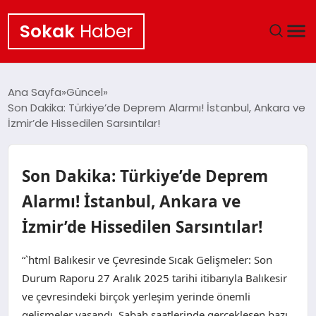
Sokak
Haber
ANA SAYFA
Ana Sayfa
Güncel
Son Dakika: Türkiye’de Deprem Alarmı! İstanbul, Ankara ve
EKONOMI
İzmir’de Hissedilen Sarsıntılar!
POLITIKA
Son Dakika: Türkiye’de Deprem
GÜNCEL
Alarmı! İstanbul, Ankara ve
İzmir’de Hissedilen Sarsıntılar!
KÜLTÜR SANAT
“`html Balıkesir ve Çevresinde Sıcak Gelişmeler: Son
SAĞLIK
Durum Raporu 27 Aralık 2025 tarihi itibarıyla Balıkesir
ve çevresindeki birçok yerleşim yerinde önemli
TEKNOLOJI
gelişmeler yaşandı. Sabah saatlerinde gerçekleşen bazı