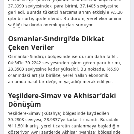
37.3990 seviyesindeki para birimi, 37.1405 seviyesine
geriledi. Burada tüketici harcamalarının etkisiyle %5.20
gibi bir artış gözlemlendi. Bu durum, yerel ekonominin
sağlığı hakkında önemli ipuçları sunuyor.
Osmanlar-Sındırgi’de Dikkat
Çeken Veriler
Osmanlar-Sındırgi bölgesinde ise durum daha farklı.
04:34’te 39.2242 seviyesinden işlem gören para birimi,
28.3503 seviyesine kadar yükseldi. Bu noktada, %6.90
oranındaki artışla birlikte, yerel halkın ekonomik
anlamda nasıl bir değişim yaşadığı merak ediliyor.
Yeşildere-Simav ve Akhisar’daki
Dönüşüm
Yeşildere-Simav (Kütahya) bölgesinde kaydedilen
39.2808 seviyesi, 28.9837’ye kadar tırmandı. Buradaki
%11.50’lik artış, yerel ticaretin canlanmaya başladığını
gösteriyor. Aynı saatlerde Akhisar (Manisa) bölgesinde