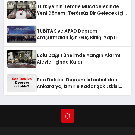
Türkiye’nin Terörle Mücadelesinde
Yeni Dönem: Terörsüz Bir Gelecek İçin
Adımlar Atılıyor
TÜBİTAK ve AFAD Deprem
Araştırmaları İçin Güç Birliği Yaptı
Bolu Dağı Tüneli’nde Yangın Alarmı:
Alevler İçinde Kaldı!
Son Dakika: Deprem İstanbul’dan
Ankara’ya, İzmir’e Kadar Şok Etkisi
Yarattı! AFAD’ın Verileriyle Sarsıcı
Gelişmeler 6 Ağustos 2026