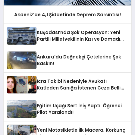
Akdeniz’de 4,1 Şiddetinde Deprem Sarsıntısı!
Kuşadası’nda Şok Operasyon: Yeni
Partili Milletvekilinin Kızı ve Damadı
Gözaltında!
Ankara’da Değnekçi Çetelerine Şok
Baskın!
İcra Takibi Nedeniyle Avukatı
Katleden Sanığa İstenen Ceza Belli
Oldu!
Eğitim Uçağı Sert İniş Yaptı: Öğrenci
Pilot Yaralandı!
Yeni Motosikletle İlk Macera, Korkunç