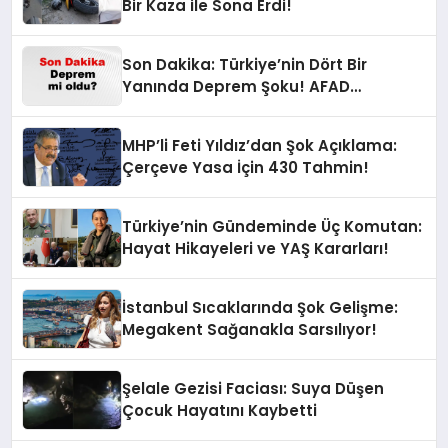
Bir Kaza ile Sona Erdi!
Son Dakika: Türkiye’nin Dört Bir
Yanında Deprem Şoku! AFAD
Verilerine Göre En Son Hangi İllerde
Sallandı?
MHP’li Feti Yıldız’dan Şok Açıklama:
Çerçeve Yasa İçin 430 Tahmin!
Türkiye’nin Gündeminde Üç Komutan:
Hayat Hikayeleri ve YAŞ Kararları!
İstanbul Sıcaklarında Şok Gelişme:
Megakent Sağanakla Sarsılıyor!
Şelale Gezisi Faciası: Suya Düşen
Çocuk Hayatını Kaybetti