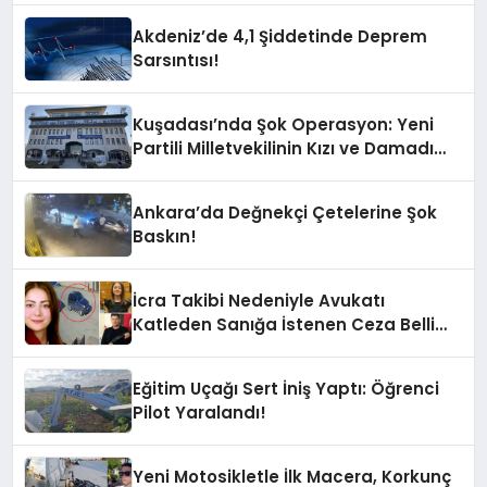
Sarsıntı Oldu?
Akdeniz’de 4,1 Şiddetinde Deprem
Sarsıntısı!
Kuşadası’nda Şok Operasyon: Yeni
Partili Milletvekilinin Kızı ve Damadı
Gözaltında!
Ankara’da Değnekçi Çetelerine Şok
Baskın!
İcra Takibi Nedeniyle Avukatı
Katleden Sanığa İstenen Ceza Belli
Oldu!
Eğitim Uçağı Sert İniş Yaptı: Öğrenci
Pilot Yaralandı!
Yeni Motosikletle İlk Macera, Korkunç