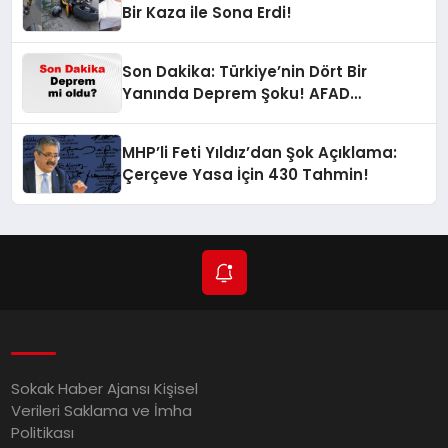
Bir Kaza ile Sona Erdi!
Son Dakika: Türkiye’nin Dört Bir
Yanında Deprem Şoku! AFAD
Verilerine Göre En Son Hangi İllerde
Sallandı?
MHP’li Feti Yıldız’dan Şok Açıklama:
Çerçeve Yasa İçin 430 Tahmin!
Sokak Haber Ajansı Kişisel
Verileri Saklama ve İmha
Politikası