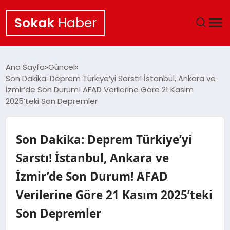
Sokak
Haber
ANA SAYFA
Ana Sayfa
Güncel
Son Dakika: Deprem Türkiye’yi Sarstı! İstanbul, Ankara ve
EKONOMI
İzmir’de Son Durum! AFAD Verilerine Göre 21 Kasım
2025’teki Son Depremler
POLITIKA
Son Dakika: Deprem Türkiye’yi
GÜNCEL
Sarstı! İstanbul, Ankara ve
KÜLTÜR SANAT
İzmir’de Son Durum! AFAD
SAĞLIK
Verilerine Göre 21 Kasım 2025’teki
Son Depremler
TEKNOLOJI