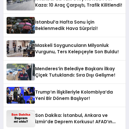
Kaza: 10 Araç Çarpıştı, Trafik Kilitlendi!
İstanbul’a Hafta Sonu İçin
Beklenmedik Hava Sürprizi!
Maskeli Soyguncuların Milyonluk
Vurgunu, Ters Kelepçeyle Son Buldu!
Menderes’in Belediye Başkanı İlkay
Çiçek Tutuklandı: Sıra Dışı Gelişme!
Trump’ın İlişkileriyle Kolombiya’da
Yeni Bir Dönem Başlıyor!
Son Dakika: İstanbul, Ankara ve
İzmir’de Deprem Korkusu! AFAD’ın
Verilerine Göre Az Önce Nerede