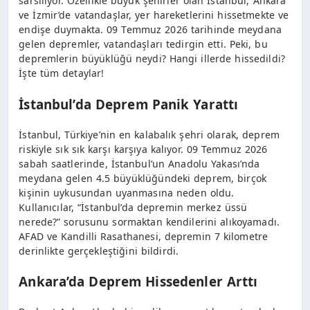
sarsılıyor. Özellikle büyük şehirler olan İstanbul, Ankara
ve İzmir’de vatandaşlar, yer hareketlerini hissetmekte ve
endişe duymakta. 09 Temmuz 2026 tarihinde meydana
gelen depremler, vatandaşları tedirgin etti. Peki, bu
depremlerin büyüklüğü neydi? Hangi illerde hissedildi?
İşte tüm detaylar!
İstanbul’da Deprem Panik Yarattı
İstanbul, Türkiye’nin en kalabalık şehri olarak, deprem
riskiyle sık sık karşı karşıya kalıyor. 09 Temmuz 2026
sabah saatlerinde, İstanbul’un Anadolu Yakası’nda
meydana gelen 4.5 büyüklüğündeki deprem, birçok
kişinin uykusundan uyanmasına neden oldu.
Kullanıcılar, “İstanbul’da depremin merkez üssü
nerede?” sorusunu sormaktan kendilerini alıkoyamadı.
AFAD ve Kandilli Rasathanesi, depremin 7 kilometre
derinlikte gerçekleştiğini bildirdi.
Ankara’da Deprem Hissedenler Arttı