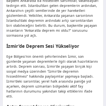
Başkent Ankara’da da hissedilen sarsıntılar, vatandaşları
tedirgin etti. İstanbul’dan gelen depremlerin ardından,
Ankara’nın çeşitli semtlerinde de yer hareketleri
gözlemlendi. Yetkililer, Ankara’da yaşanan sarsıntının
İstanbul’daki depremin ardındaki artçı sarsıntılardan
biri olabileceğini belirtti. Bu durum, başkentte yaşayan
insanların “Ankara’da deprem mi oldu?” sorusunu
sormasına yol açtı.
İzmir’de Deprem Sesi Yükseliyor
Ege Bölgesi’nin önemli şehirlerinden İzmir, son
günlerde yaşanan depremlerle ilgili olarak hazırlıklarını
artırdı. Deprem sonrası, İzmir’de yaşayan birçok kişi
sosyal medya üzerinden “İzmir’de depremin
hissedilmesi” hakkında paylaşımlar yapmaya başladı.
İzmir’deki sarsıntılar, yerel halk arasında paniğe yol
açarken, deprem uzmanları bölgedeki aktif fay
hatlarının durumunu yakından takip ettiklerini ifade
etti.