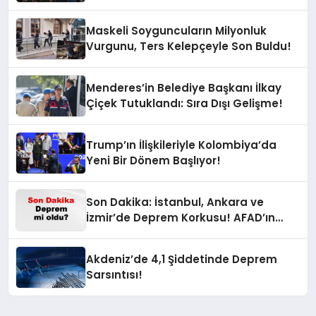
Maskeli Soyguncuların Milyonluk
Vurgunu, Ters Kelepçeyle Son Buldu!
Menderes’in Belediye Başkanı İlkay
Çiçek Tutuklandı: Sıra Dışı Gelişme!
Trump’ın İlişkileriyle Kolombiya’da
Yeni Bir Dönem Başlıyor!
Son Dakika: İstanbul, Ankara ve
İzmir’de Deprem Korkusu! AFAD’ın
Verilerine Göre Az Önce Nerede
Sarsıntı Oldu?
Akdeniz’de 4,1 Şiddetinde Deprem
Sarsıntısı!