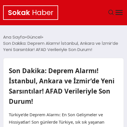
Sokak
Haber
ANA SAYFA
Ana Sayfa
Güncel
Son Dakika: Deprem Alarmı! İstanbul, Ankara ve İzmir’de
EKONOMI
Yeni Sarsıntılar! AFAD Verileriyle Son Durum!
POLITIKA
Son Dakika: Deprem Alarmı!
GÜNCEL
İstanbul, Ankara ve İzmir’de Yeni
Sarsıntılar! AFAD Verileriyle Son
KÜLTÜR SANAT
Durum!
SAĞLIK
Türkiye’de Deprem Alarmı: En Son Gelişmeler ve
TEKNOLOJI
Hissiyatlar! Son günlerde Türkiye, sık sık yaşanan