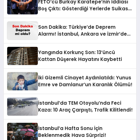
FETÖ’cü Burkay Karatepe’nin İddiası
Boş Çıktı: Gösterdiği Yerlerde Suikast
Timine Ait Silahlar Bulunamadı!
Son Dakika: Türkiye’de Deprem
Alarmı! İstanbul, Ankara ve İzmir’de
Son Gelişmeler
Yangında Korkunç Son: 13’üncü
Kattan Düşerek Hayatını Kaybetti
İki Gizemli Cinayet Aydınlatıldı: Yunus
Emre ve Damlanur’un Karanlık Ölümü!
İstanbul’da TEM Otoyolu’nda Feci
Kaza: 10 Araç Çarpıştı, Trafik Kilitlendi!
İstanbul’a Hafta Sonu İçin
Beklenmedik Hava Sürprizi!