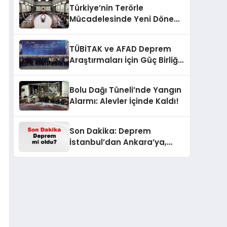
Türkiye’nin Terörle
Mücadelesinde Yeni Dönem:
Terörsüz Bir Gelecek İçin
Adımlar Atılıyor
TÜBİTAK ve AFAD Deprem
Araştırmaları İçin Güç Birliği
Yaptı
Bolu Dağı Tüneli’nde Yangın
Alarmı: Alevler İçinde Kaldı!
Son Dakika: Deprem
İstanbul’dan Ankara’ya,
İzmir’e Kadar Şok Etkisi
Yarattı! AFAD’ın Verileriyle
Sarsıcı Gelişmeler 6 Ağustos
2026