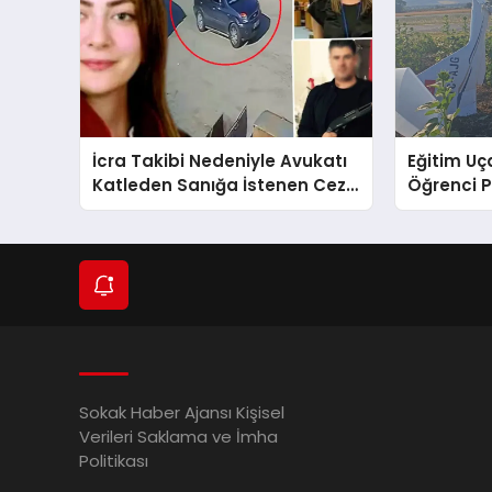
İcra Takibi Nedeniyle Avukatı
Eğitim Uça
Katleden Sanığa İstenen Ceza
Öğrenci P
Belli Oldu!
Sokak Haber Ajansı Kişisel
Verileri Saklama ve İmha
Politikası