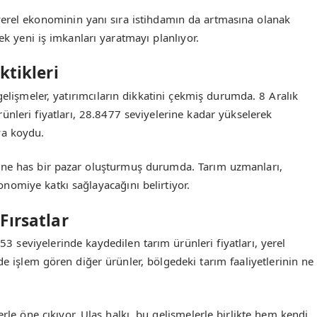
erel ekonominin yanı sıra istihdamın da artmasına olanak
rek yeni iş imkanları yaratmayı planlıyor.
tikleri
işmeler, yatırımcıların dikkatini çekmiş durumda. 8 Aralık
nleri fiyatları, 28.8477 seviyelerine kadar yükselerek
ya koydu.
ine has bir pazar oluşturmuş durumda. Tarım uzmanları,
konomiye katkı sağlayacağını belirtiyor.
Fırsatlar
153 seviyelerinde kaydedilen tarım ürünleri fiyatları, yerel
de işlem gören diğer ürünler, bölgedeki tarım faaliyetlerinin ne
rle öne çıkıyor. Ulaş halkı, bu gelişmelerle birlikte hem kendi