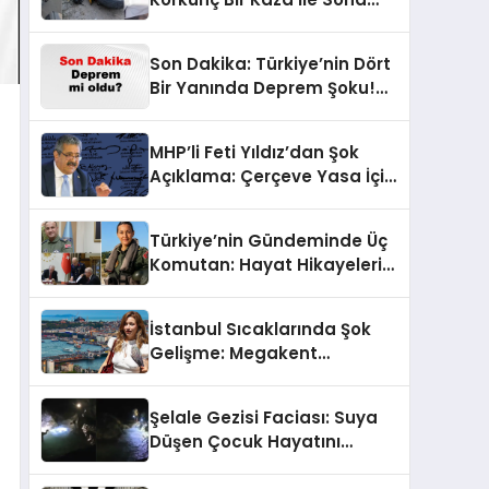
Erdi!
Son Dakika: Türkiye’nin Dört
Bir Yanında Deprem Şoku!
AFAD Verilerine Göre En Son
Hangi İllerde Sallandı?
MHP’li Feti Yıldız’dan Şok
Açıklama: Çerçeve Yasa İçin
430 Tahmin!
Türkiye’nin Gündeminde Üç
Komutan: Hayat Hikayeleri
ve YAŞ Kararları!
İstanbul Sıcaklarında Şok
Gelişme: Megakent
Sağanakla Sarsılıyor!
Şelale Gezisi Faciası: Suya
Düşen Çocuk Hayatını
Kaybetti