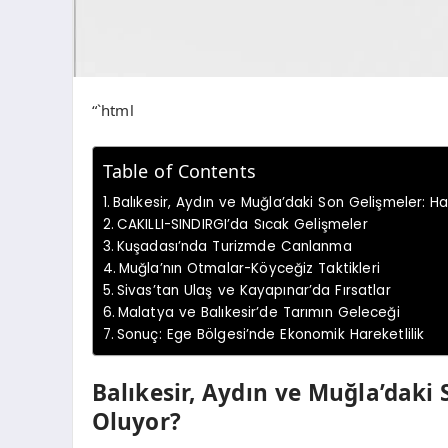
“`html
Table of Contents
Balıkesir, Aydın ve Muğla’daki Son Gelişmeler: H
CAKILLI-SINDIRGI’da Sıcak Gelişmeler
Kuşadası’nda Turizmde Canlanma
Muğla’nın Otmalar-Köyceğiz Taktikleri
Sivas’tan Ulaş ve Kayapınar’da Fırsatlar
Malatya ve Balıkesir’de Tarımın Geleceği
Sonuç: Ege Bölgesi’nde Ekonomik Hareketlilik
Balıkesir, Aydın ve Muğla’daki 
Oluyor?