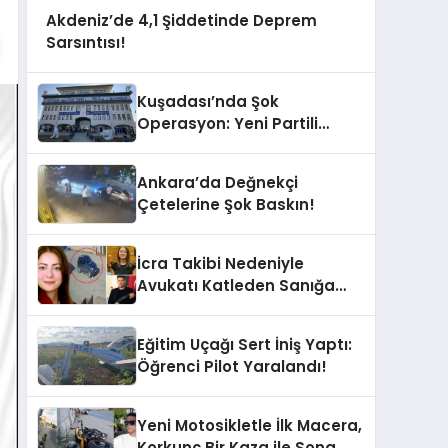
Akdeniz’de 4,1 Şiddetinde Deprem
Sarsıntısı!
Kuşadası’nda Şok
Operasyon: Yeni Partili
Milletvekilinin Kızı ve Damadı
Gözaltında!
Ankara’da Değnekçi
Çetelerine Şok Baskın!
İcra Takibi Nedeniyle
Avukatı Katleden Sanığa
İstenen Ceza Belli Oldu!
Eğitim Uçağı Sert İniş Yaptı:
Öğrenci Pilot Yaralandı!
Yeni Motosikletle İlk Macera,
Korkunç Bir Kaza ile Sona