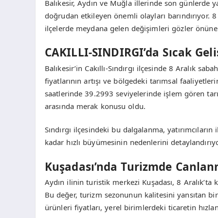
Balıkesir, Aydın ve Muğla illerinde son günlerde y
doğrudan etkileyen önemli olayları barındırıyor. 8 
ilçelerde meydana gelen değişimleri gözler önüne se
CAKILLI-SINDIRGI’da Sıcak Gel
Balıkesir’in Cakıllı-Sındırgı ilçesinde 8 Aralık sa
fiyatlarının artışı ve bölgedeki tarımsal faaliyetl
saatlerinde 39.2993 seviyelerinde işlem gören tarı
arasında merak konusu oldu.
Sındırgı ilçesindeki bu dalgalanma, yatırımcıların 
kadar hızlı büyümesinin nedenlerini detaylandırıyo
Kuşadası’nda Turizmde Canla
Aydın ilinin turistik merkezi Kuşadası, 8 Aralık’ta
Bu değer, turizm sezonunun kalitesini yansıtan bi
ürünleri fiyatları, yerel birimlerdeki ticaretin hızla