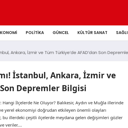
EKONOMI
POLITIKA
GÜNCEL
KÜLTÜR SANAT
SAĞLI
nbul, Ankara, İzmir ve Tüm Türkiye’de AFAD’dan Son Depremler 
ı! İstanbul, Ankara, İzmir ve
Son Depremler Bilgisi
: Hangi İlçelerde Ne Oluyor? Balıkesir, Aydın ve Muğla illerinde
 ve yerel ekonomiyi doğrudan etkileyen önemli olayları
, bu illerdeki çeşitli ilçelerde meydana gelen değişimleri gözler
ve veriler….