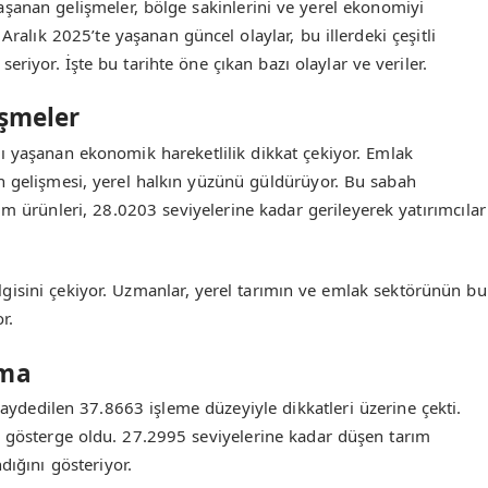
aşanan gelişmeler, bölge sakinlerini ve yerel ekonomiyi
Aralık 2025’te yaşanan güncel olaylar, bu illerdeki çeşitli
riyor. İşte bu tarihte öne çıkan bazı olaylar ve veriler.
işmeler
bahı yaşanan ekonomik hareketlilik dikkat çekiyor. Emlak
erin gelişmesi, yerel halkın yüzünü güldürüyor. Bu sabah
m ürünleri, 28.0203 seviyelerine kadar gerileyerek yatırımcılar
ilgisini çekiyor. Uzmanlar, yerel tarımın ve emlak sektörünün bu
r.
nma
 kaydedilen 37.8663 işleme düzeyiyle dikkatleri üzerine çekti.
r gösterge oldu. 27.2995 seviyelerine kadar düşen tarım
ndığını gösteriyor.