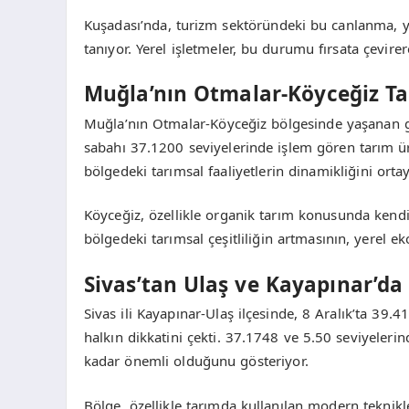
Kuşadası’nda, turizm sektöründeki bu canlanma, y
tanıyor. Yerel işletmeler, bu durumu fırsata çevire
Muğla’nın Otmalar-Köyceğiz Tak
Muğla’nın Otmalar-Köyceğiz bölgesinde yaşanan gel
sabahı 37.1200 seviyelerinde işlem gören tarım ürü
bölgedeki tarımsal faaliyetlerin dinamikliğini orta
Köyceğiz, özellikle organik tarım konusunda kend
bölgedeki tarımsal çeşitliliğin artmasının, yerel e
Sivas’tan Ulaş ve Kayapınar’da 
Sivas ili Kayapınar-Ulaş ilçesinde, 8 Aralık’ta 39.4
halkın dikkatini çekti. 37.1748 ve 5.50 seviyelerin
kadar önemli olduğunu gösteriyor.
Bölge, özellikle tarımda kullanılan modern teknikle