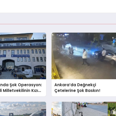
’nda Şok Operasyon:
Ankara’da Değnekçi
i Milletvekilinin Kızı
Çetelerine Şok Baskın!
ı Gözaltında!