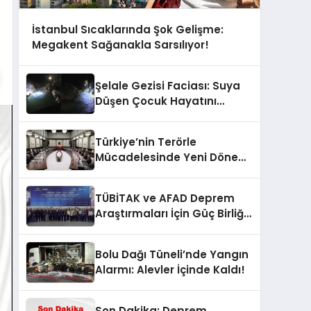
İstanbul Sıcaklarında Şok Gelişme:
Megakent Sağanakla Sarsılıyor!
Şelale Gezisi Faciası: Suya
Düşen Çocuk Hayatını
Kaybetti
Türkiye’nin Terörle
Mücadelesinde Yeni Dönem:
Terörsüz Bir Gelecek İçin
Adımlar Atılıyor
TÜBİTAK ve AFAD Deprem
Araştırmaları İçin Güç Birliği
Yaptı
Bolu Dağı Tüneli’nde Yangın
Alarmı: Alevler İçinde Kaldı!
Son Dakika: Deprem