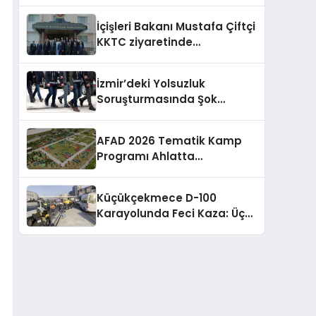
Gözaltında!
İçişleri Bakanı Mustafa Çiftçi
KKTC ziyaretinde
temaslarda bulundu
İzmir’deki Yolsuzluk
Soruşturmasında Şok
Gözaltılar: Veli Ağbaba’nın
Ağabeyi de Dahil!
AFAD 2026 Tematik Kamp
Programı Ahlatta
Tamamlandı
Küçükçekmece D-100
Karayolunda Feci Kaza: Üç
Can Gitti, Yaralılar Var!