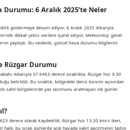
a Durumu: 6 Aralık 2025’te Neler
iklik göstermeye devam ediyor. 6 Aralık 2025 itibarıyla
i’nde dikkat çekici verilere işaret ediyor. Meteoroloji genel
ni paylaştı. Bu nedenle, güncel hava durumu bilgilerini
 ve Rüzgar Durumu
sabahı itibarıyla 37.9463 derece sıcaklıkta. Rüzgar hızı 9.30
uğu belirtildi. Bu sıcaklık, bölgedeki deniz turizmi açısından
ikle sahil bölgelerinde yaz sezonunu aratmayan ılık günler
ıl?
.1623 derece olarak kaydedildi. Rüzgar hızı 13.20 km/s iken,
rel halk, bu sıcak günlerde açık havada vakit geçirmenin tadını