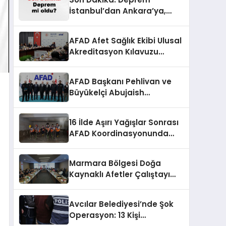
İstanbul’dan Ankara’ya,
İzmir’e Kadar Şok Etkisi
Yarattı! AFAD’ın Verileriyle
AFAD Afet Sağlık Ekibi Ulusal
Sarsıcı Gelişmeler 6 Ağustos
Akreditasyon Kılavuzu
2026
Çalıştayı Düzenlendi
AFAD Başkanı Pehlivan ve
Büyükelçi Abujaish
Ankara’da Buluştu
16 İlde Aşırı Yağışlar Sonrası
AFAD Koordinasyonunda
Müdahale
Marmara Bölgesi Doğa
Kaynaklı Afetler Çalıştayı
Başladı
Avcılar Belediyesi’nde Şok
Operasyon: 13 Kişi