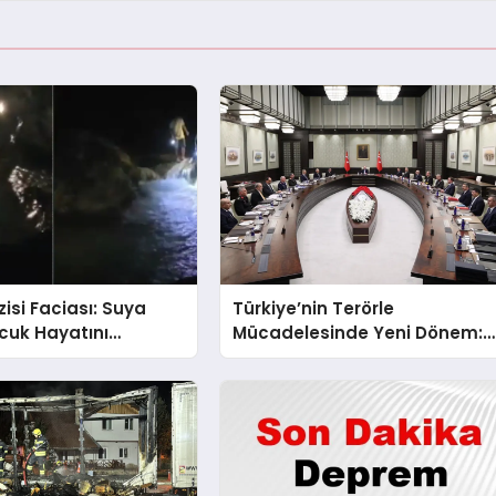
zisi Faciası: Suya
Türkiye’nin Terörle
cuk Hayatını
Mücadelesinde Yeni Dönem:
Terörsüz Bir Gelecek İçin
Adımlar Atılıyor