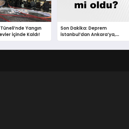
 Tüneli’nde Yangın
Son Dakika: Deprem
evler İçinde Kaldı!
İstanbul’dan Ankara’ya,
İzmir’e Kadar Şok Etkisi
Yarattı! AFAD’ın Verileriyle
Sarsıcı Gelişmeler 6 Ağustos
2026