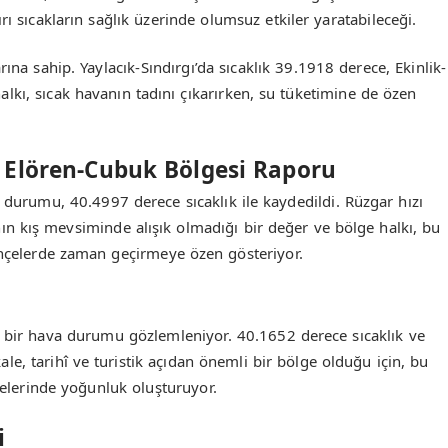
rı sıcakların sağlık üzerinde olumsuz etkiler yaratabileceği.
rına sahip. Yaylacık-Sındırgı’da sıcaklık 39.1918 derece, Ekinlik-
lkı, sıcak havanın tadını çıkarırken, su tüketimine de özen
m Elören-Cubuk Bölgesi Raporu
durumu, 40.4997 derece sıcaklık ile kaydedildi. Rüzgar hızı
nın kış mevsiminde alışık olmadığı bir değer ve bölge halkı, bu
ahçelerde zaman geçirmeye özen gösteriyor.
r bir hava durumu gözlemleniyor. 40.1652 derece sıcaklık ve
le, tarihî ve turistik açıdan önemli bir bölge olduğu için, bu
lgelerinde yoğunluk oluşturuyor.
i