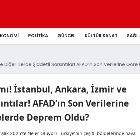
EKONOMI
POLITIKA
GÜNCEL
KÜLTÜR SANAT
SAĞLI
e Diğer İllerde Şiddetli Sarsıntılar! AFAD’ın Son Verilerine Gö
ı! İstanbul, Ankara, İzmir ve
sıntılar! AFAD’ın Son Verilerine
relerde Deprem Oldu?
alık 2025’te Neler Oluyor? Türkiye’nin çeşitli bölgelerinde hava