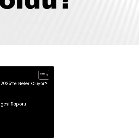
 2025’te Neler Oluyor?
lgesi Raporu