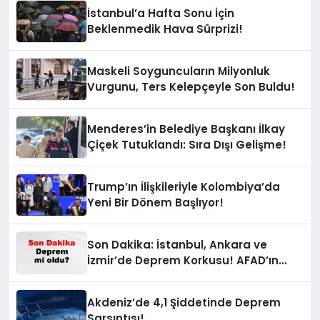
İstanbul’a Hafta Sonu İçin
Beklenmedik Hava Sürprizi!
Maskeli Soyguncuların Milyonluk
Vurgunu, Ters Kelepçeyle Son Buldu!
Menderes’in Belediye Başkanı İlkay
Çiçek Tutuklandı: Sıra Dışı Gelişme!
Trump’ın İlişkileriyle Kolombiya’da
Yeni Bir Dönem Başlıyor!
Son Dakika: İstanbul, Ankara ve
İzmir’de Deprem Korkusu! AFAD’ın
Verilerine Göre Az Önce Nerede
Sarsıntı Oldu?
Akdeniz’de 4,1 Şiddetinde Deprem
Sarsıntısı!