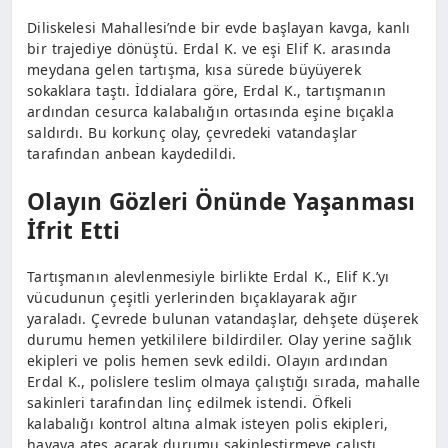
Diliskelesi Mahallesi’nde bir evde başlayan kavga, kanlı
bir trajediye dönüştü. Erdal K. ve eşi Elif K. arasında
meydana gelen tartışma, kısa sürede büyüyerek
sokaklara taştı. İddialara göre, Erdal K., tartışmanın
ardından cesurca kalabalığın ortasında eşine bıçakla
saldırdı. Bu korkunç olay, çevredeki vatandaşlar
tarafından anbean kaydedildi.
Olayın Gözleri Önünde Yaşanması
İfrit Etti
Tartışmanın alevlenmesiyle birlikte Erdal K., Elif K.’yı
vücudunun çeşitli yerlerinden bıçaklayarak ağır
yaraladı. Çevrede bulunan vatandaşlar, dehşete düşerek
durumu hemen yetkililere bildirdiler. Olay yerine sağlık
ekipleri ve polis hemen sevk edildi. Olayın ardından
Erdal K., polislere teslim olmaya çalıştığı sırada, mahalle
sakinleri tarafından linç edilmek istendi. Öfkeli
kalabalığı kontrol altına almak isteyen polis ekipleri,
havaya ateş açarak durumu sakinleştirmeye çalıştı.