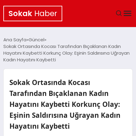
Sokak
Haber
ANA SAYFA
Ana Sayfa
Güncel
Sokak Ortasında Kocası Tarafından Bıçaklanan Kadın
EKONOMI
Hayatını Kaybetti Korkunç Olay: Eşinin Saldırısına Uğrayan
Kadın Hayatını Kaybetti
POLITIKA
Sokak Ortasında Kocası
GÜNCEL
Tarafından Bıçaklanan Kadın
KÜLTÜR SANAT
Hayatını Kaybetti Korkunç Olay:
SAĞLIK
Eşinin Saldırısına Uğrayan Kadın
Hayatını Kaybetti
TEKNOLOJI