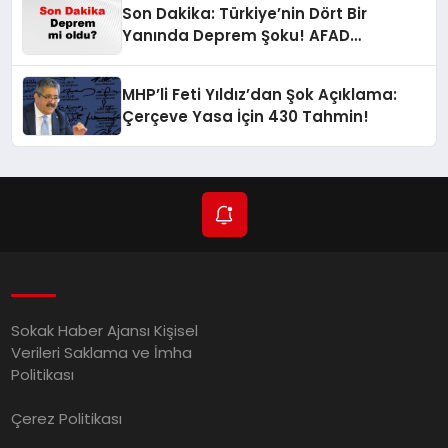
Son Dakika: Türkiye’nin Dört Bir
Yanında Deprem Şoku! AFAD
Verilerine Göre En Son Hangi İllerde
Sallandı?
MHP’li Feti Yıldız’dan Şok Açıklama:
Çerçeve Yasa İçin 430 Tahmin!
Sokak Haber Ajansı Kişisel
Verileri Saklama ve İmha
Politikası
Çerez Politikası