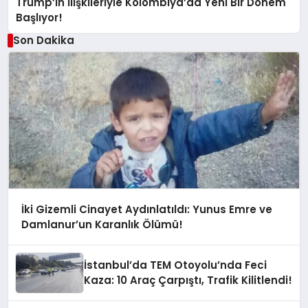
Trump’ın İlişkileriyle Kolombiya’da Yeni Bir Dönem
Başlıyor!
Son Dakika
İki Gizemli Cinayet Aydınlatıldı: Yunus Emre ve
Damlanur’un Karanlık Ölümü!
İstanbul’da TEM Otoyolu’nda Feci
Kaza: 10 Araç Çarpıştı, Trafik Kilitlendi!