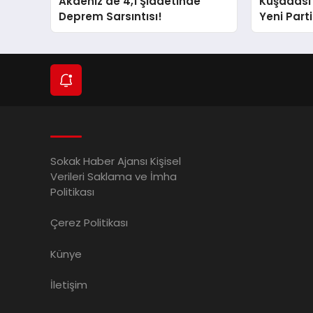
Akdeniz’de 4,1 Şiddetinde
Kuşadası
Deprem Sarsıntısı!
Yeni Partil
ve Damad
Sokak Haber Ajansı Kişisel
Verileri Saklama ve İmha
Politikası
Çerez Politikası
Künye
İletişim