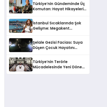
Türkiye’nin Gündeminde Üç
Komutan: Hayat Hikayeleri
ve YAŞ Kararları!
İstanbul Sıcaklarında Şok
Gelişme: Megakent
Sağanakla Sarsılıyor!
Şelale Gezisi Faciası: Suya
Düşen Çocuk Hayatını
Kaybetti
Türkiye’nin Terörle
Mücadelesinde Yeni Dönem:
Terörsüz Bir Gelecek İçin
Adımlar Atılıyor