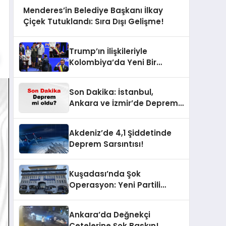
Menderes’in Belediye Başkanı İlkay
Çiçek Tutuklandı: Sıra Dışı Gelişme!
Trump’ın İlişkileriyle
Kolombiya’da Yeni Bir
Dönem Başlıyor!
Son Dakika: İstanbul,
Ankara ve İzmir’de Deprem
Korkusu! AFAD’ın Verilerine
Göre Az Önce Nerede
Akdeniz’de 4,1 Şiddetinde
Sarsıntı Oldu?
Deprem Sarsıntısı!
Kuşadası’nda Şok
Operasyon: Yeni Partili
Milletvekilinin Kızı ve Damadı
Gözaltında!
Ankara’da Değnekçi
Çetelerine Şok Baskın!