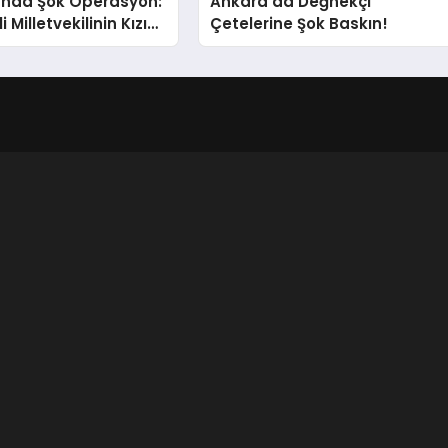
’nda Şok Operasyon:
Ankara’da Değnekçi
i Milletvekilinin Kızı
Çetelerine Şok Baskın!
ı Gözaltında!