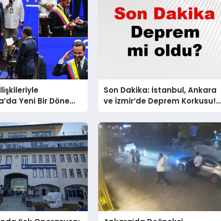
lişkileriyle
Son Dakika: İstanbul, Ankara
a’da Yeni Bir Dönem
ve İzmir’de Deprem Korkusu!
AFAD’ın Verilerine Göre Az
Önce Nerede Sarsıntı Oldu?