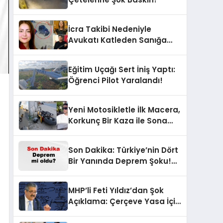
İcra Takibi Nedeniyle
Avukatı Katleden Sanığa
İstenen Ceza Belli Oldu!
Eğitim Uçağı Sert İniş Yaptı:
Öğrenci Pilot Yaralandı!
Yeni Motosikletle İlk Macera,
Korkunç Bir Kaza ile Sona
Erdi!
Son Dakika: Türkiye’nin Dört
Bir Yanında Deprem Şoku!
AFAD Verilerine Göre En Son
Hangi İllerde Sallandı?
MHP’li Feti Yıldız’dan Şok
Açıklama: Çerçeve Yasa İçin
430 Tahmin!