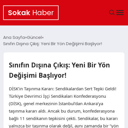
Sokak
Haber
ANA SAYFA
Ana Sayfa
Güncel
Sınıfın Dışına Çıkış: Yeni Bir Yön Değişimi Başlıyor!
EKONOMI
POLITIKA
Sınıfın Dışına Çıkış: Yeni Bir Yön
Değişimi Başlıyor!
GÜNCEL
DİSK’in Taşınma Kararı: Sendikalardan Sert Tepki Geldi!
KÜLTÜR SANAT
Türkiye Devrimci İşçi Sendikaları Konfederasyonu
(DİSK), genel merkezinin İstanbul’dan Ankara’ya
SAĞLIK
taşınma kararı aldı. Ancak bu durum, konfederasyona
bağlı 11 sendikanın tepkisini çekti. Sendikalar, bu kararı
TEKNOLOJI
yalnızca bir taşınma olarak değil, aynı zamanda bir “yön