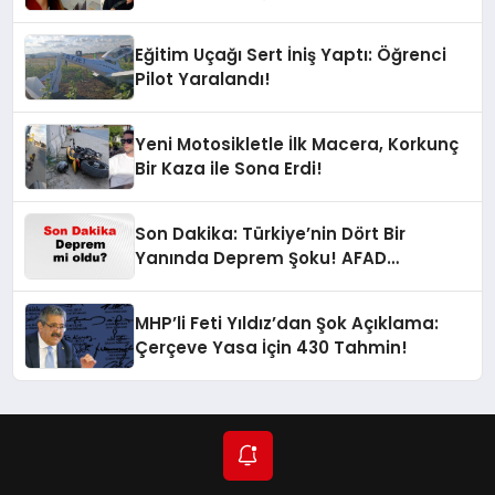
Oldu!
Eğitim Uçağı Sert İniş Yaptı: Öğrenci
Pilot Yaralandı!
Yeni Motosikletle İlk Macera, Korkunç
Bir Kaza ile Sona Erdi!
Son Dakika: Türkiye’nin Dört Bir
Yanında Deprem Şoku! AFAD
Verilerine Göre En Son Hangi İllerde
Sallandı?
MHP’li Feti Yıldız’dan Şok Açıklama:
Çerçeve Yasa İçin 430 Tahmin!