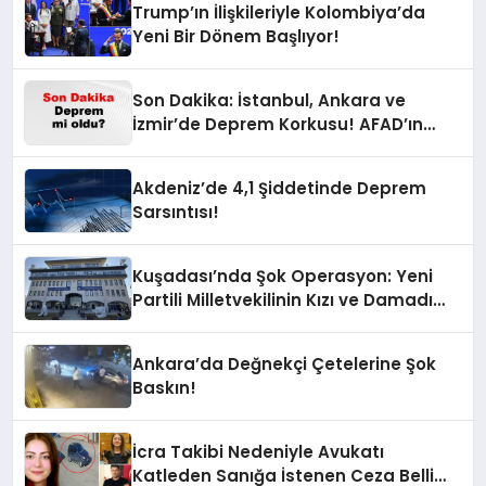
Trump’ın İlişkileriyle Kolombiya’da
Yeni Bir Dönem Başlıyor!
Son Dakika: İstanbul, Ankara ve
İzmir’de Deprem Korkusu! AFAD’ın
Verilerine Göre Az Önce Nerede
Sarsıntı Oldu?
Akdeniz’de 4,1 Şiddetinde Deprem
Sarsıntısı!
Kuşadası’nda Şok Operasyon: Yeni
Partili Milletvekilinin Kızı ve Damadı
Gözaltında!
Ankara’da Değnekçi Çetelerine Şok
Baskın!
İcra Takibi Nedeniyle Avukatı
Katleden Sanığa İstenen Ceza Belli