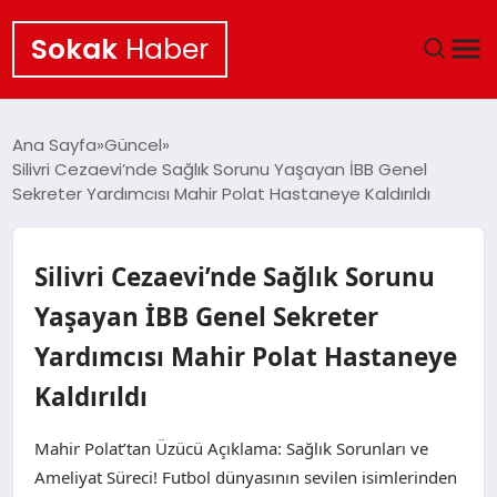
Sokak
Haber
ANA SAYFA
Ana Sayfa
Güncel
Silivri Cezaevi’nde Sağlık Sorunu Yaşayan İBB Genel
EKONOMI
Sekreter Yardımcısı Mahir Polat Hastaneye Kaldırıldı
POLITIKA
Silivri Cezaevi’nde Sağlık Sorunu
GÜNCEL
Yaşayan İBB Genel Sekreter
Yardımcısı Mahir Polat Hastaneye
KÜLTÜR SANAT
Kaldırıldı
SAĞLIK
Mahir Polat’tan Üzücü Açıklama: Sağlık Sorunları ve
TEKNOLOJI
Ameliyat Süreci! Futbol dünyasının sevilen isimlerinden