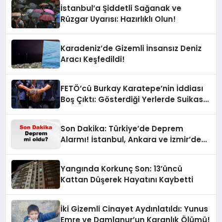
İstanbul’a Şiddetli Sağanak ve
Rüzgar Uyarısı: Hazırlıklı Olun!
Karadeniz’de Gizemli İnsansız Deniz
Aracı Keşfedildi!
FETÖ’cü Burkay Karatepe’nin İddiası
Boş Çıktı: Gösterdiği Yerlerde Suikast
Timine Ait Silahlar Bulunamadı!
Son Dakika: Türkiye’de Deprem
Alarmı! İstanbul, Ankara ve İzmir’de
Son Gelişmeler
Yangında Korkunç Son: 13’üncü
Kattan Düşerek Hayatını Kaybetti
İki Gizemli Cinayet Aydınlatıldı: Yunus
Emre ve Damlanur’un Karanlık Ölümü!