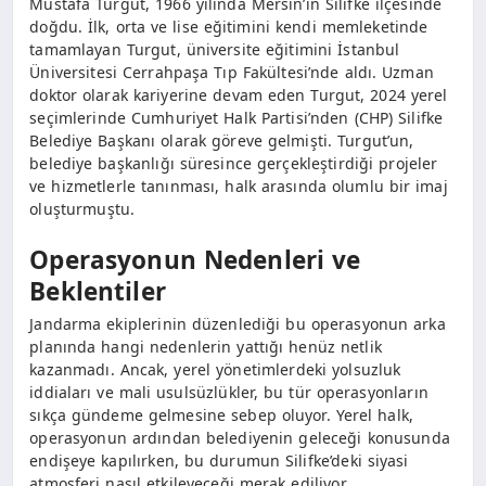
Mustafa Turgut, 1966 yılında Mersin’in Silifke ilçesinde
doğdu. İlk, orta ve lise eğitimini kendi memleketinde
tamamlayan Turgut, üniversite eğitimini İstanbul
Üniversitesi Cerrahpaşa Tıp Fakültesi’nde aldı. Uzman
doktor olarak kariyerine devam eden Turgut, 2024 yerel
seçimlerinde Cumhuriyet Halk Partisi’nden (CHP) Silifke
Belediye Başkanı olarak göreve gelmişti. Turgut’un,
belediye başkanlığı süresince gerçekleştirdiği projeler
ve hizmetlerle tanınması, halk arasında olumlu bir imaj
oluşturmuştu.
Operasyonun Nedenleri ve
Beklentiler
Jandarma ekiplerinin düzenlediği bu operasyonun arka
planında hangi nedenlerin yattığı henüz netlik
kazanmadı. Ancak, yerel yönetimlerdeki yolsuzluk
iddiaları ve mali usulsüzlükler, bu tür operasyonların
sıkça gündeme gelmesine sebep oluyor. Yerel halk,
operasyonun ardından belediyenin geleceği konusunda
endişeye kapılırken, bu durumun Silifke’deki siyasi
atmosferi nasıl etkileyeceği merak ediliyor.