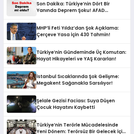
Son Dakika: Türkiye’nin Dört Bir
Yanında Deprem Şoku! AFAD
Verilerine Göre En Son Hangi İllerde
Sallandı?
MHP’li Feti Yıldız’dan Şok Açıklama:
Çerçeve Yasa İçin 430 Tahmin!
Türkiye’nin Gündeminde Üç Komutan:
Hayat Hikayeleri ve YAŞ Kararları!
İstanbul Sıcaklarında Şok Gelişme:
Megakent Sağanakla Sarsılıyor!
Şelale Gezisi Faciası: Suya Düşen
Çocuk Hayatını Kaybetti
Türkiye’nin Terörle Mücadelesinde
Yeni Dönem: Terörsüz Bir Gelecek İçin