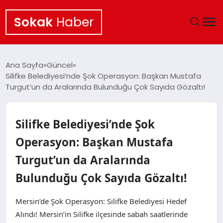
Sokak
Haber
ANA SAYFA
Ana Sayfa
Güncel
Silifke Belediyesi’nde Şok Operasyon: Başkan Mustafa
EKONOMI
Turgut’un da Aralarında Bulunduğu Çok Sayıda Gözaltı!
POLITIKA
Silifke Belediyesi’nde Şok
GÜNCEL
Operasyon: Başkan Mustafa
Turgut’un da Aralarında
KÜLTÜR SANAT
Bulunduğu Çok Sayıda Gözaltı!
SAĞLIK
Mersin’de Şok Operasyon: Silifke Belediyesi Hedef
TEKNOLOJI
Alındı! Mersin’in Silifke ilçesinde sabah saatlerinde