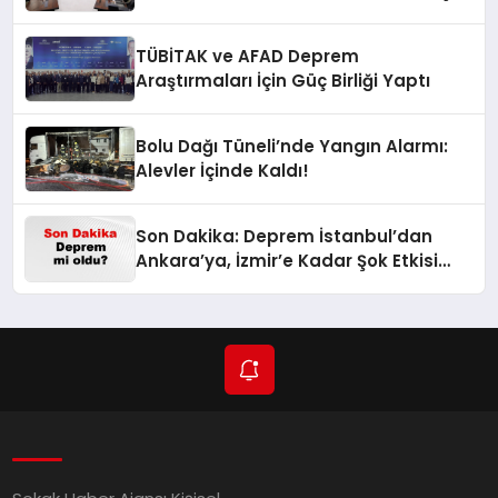
Adımlar Atılıyor
TÜBİTAK ve AFAD Deprem
Araştırmaları İçin Güç Birliği Yaptı
Bolu Dağı Tüneli’nde Yangın Alarmı:
Alevler İçinde Kaldı!
Son Dakika: Deprem İstanbul’dan
Ankara’ya, İzmir’e Kadar Şok Etkisi
Yarattı! AFAD’ın Verileriyle Sarsıcı
Gelişmeler 6 Ağustos 2026