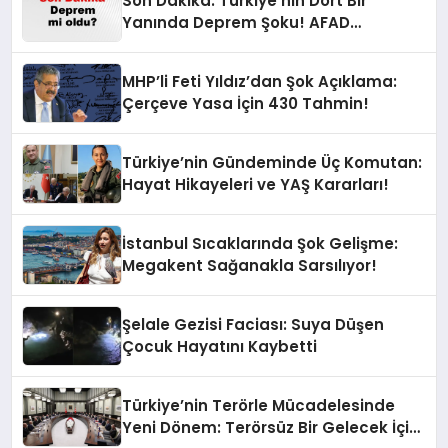
Son Dakika: Türkiye’nin Dört Bir
Yanında Deprem Şoku! AFAD
Verilerine Göre En Son Hangi İllerde
Sallandı?
MHP’li Feti Yıldız’dan Şok Açıklama:
Çerçeve Yasa İçin 430 Tahmin!
Türkiye’nin Gündeminde Üç Komutan:
Hayat Hikayeleri ve YAŞ Kararları!
İstanbul Sıcaklarında Şok Gelişme:
Megakent Sağanakla Sarsılıyor!
Şelale Gezisi Faciası: Suya Düşen
Çocuk Hayatını Kaybetti
Türkiye’nin Terörle Mücadelesinde
Yeni Dönem: Terörsüz Bir Gelecek İçin