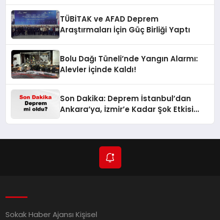
Adımlar Atılıyor
TÜBİTAK ve AFAD Deprem
Araştırmaları İçin Güç Birliği Yaptı
Bolu Dağı Tüneli’nde Yangın Alarmı:
Alevler İçinde Kaldı!
Son Dakika: Deprem İstanbul’dan
Ankara’ya, İzmir’e Kadar Şok Etkisi
Yarattı! AFAD’ın Verileriyle Sarsıcı
Gelişmeler 6 Ağustos 2026
Sokak Haber Ajansı Kişisel