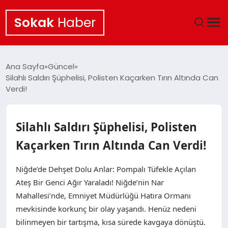
Sokak
Haber
ANA SAYFA
Ana Sayfa
Güncel
Silahlı Saldırı Şüphelisi, Polisten Kaçarken Tırın Altında Can
EKONOMI
Verdi!
POLITIKA
Silahlı Saldırı Şüphelisi, Polisten
GÜNCEL
Kaçarken Tırın Altında Can Verdi!
KÜLTÜR SANAT
Niğde’de Dehşet Dolu Anlar: Pompalı Tüfekle Açılan
Ateş Bir Genci Ağır Yaraladı! Niğde’nin Nar
SAĞLIK
Mahallesi’nde, Emniyet Müdürlüğü Hatıra Ormanı
mevkisinde korkunç bir olay yaşandı. Henüz nedeni
TEKNOLOJI
bilinmeyen bir tartışma, kısa sürede kavgaya dönüştü.