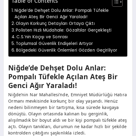
Table of Contents
Niğde’de Dehşet Dolu Anlar: Pompalı Tüfekle
Açılan Ateş Bir Genci Ağır Yaraladı!
Olayın Korkunç Detayları Ortaya Çıktı
Polisten Hızlı Müdahale: Gözaltılar Gerçekleşti
C.S.’nin Kaçışı ve Sonrası
Toplumsal Güvenlik Endişeleri Artıyor
Bölgedeki Güvenlik Önlemleri Gözden Geçiriliyor
Niğde’de Dehşet Dolu Anlar:
Pompalı Tüfekle Açılan Ateş Bir
Genci Ağır Yaraladı!
Niğde’nin Nar Mahallesi’nde, Emniyet Müdürlüğü Hatıra
Ormanı mevkisinde korkunç bir olay yaşandı. Henüz
nedeni bilinmeyen bir tartışma, kısa sürede kavgaya
dönüştü. Olayın ortasında kalınan bu gerginlik,
alışılmadık bir boyut aldı ve bir kişi pompalı tüfekle ateş
açtı. Olayın tanıkları, durumun ne kadar hızlı bir şekilde
kontrolden çıktığını şaşkınlıkla izledi.